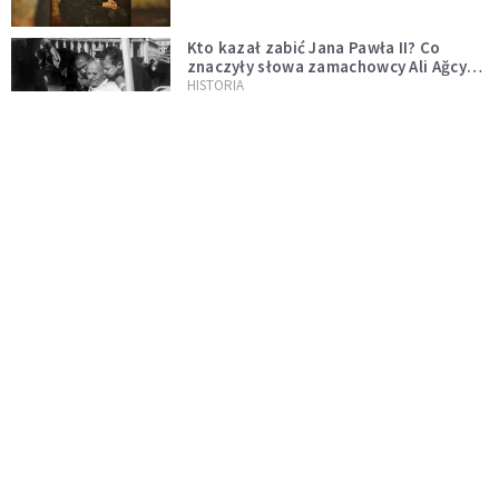
Kto kazał zabić Jana Pawła II? Co
znaczyły słowa zamachowcy Ali Ağcy
do papieża: "Dlaczego ty żyjesz"?
HISTORIA