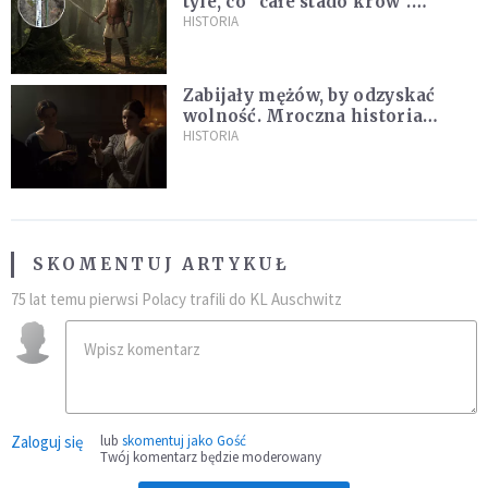
tyle, co "całe stado krów".
Niezwykłe znalezisko na
HISTORIA
Pomorzu
Zabijały mężów, by odzyskać
wolność. Mroczna historia
Fanny Lambert z Marsylii
HISTORIA
SKOMENTUJ ARTYKUŁ
75 lat temu pierwsi Polacy trafili do KL Auschwitz
Zaloguj się
lub
skomentuj jako Gość
Twój komentarz będzie moderowany