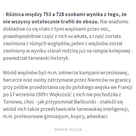
-
Różnica między 753 a 728 osobami wynika z tego, że
nie wszyscy ostatecznie trafili do obozu.
Nie wiadomo
dokładnie co się stało z tymi więźniami przez noc,
prawdopodobnie część z nich uciekała, a część została
zwolniona z różnych względów, jeden z więźniów został
zwolniony w wyniku starań rodziny już na rampie kolejowej -
powiedział tarnowski historyk.
Wśród więźniów byli m.in. żołnierze kampanii wrześniowej,
harcerze oraz osoby zatrzymane przez Niemców na granicy
przy próbie przedostania się do polskiego wojska we Francji
po 17 września 1939 r. Większość z nich nie pochodziła z
Tarnowa, choć - jak przypomniał Bańburski - znaleźli się
wśród nich także przedstawiciele tarnowskiej inteligencji,
m.in. profesorowie gimnazjum, kupcy, adwokaci.
DEON.PL POLECA