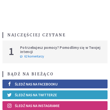
NAJCZĘŚCIEJ CZYTANE
1
Potrzebujesz pomocy? Pomodlimy się w Twojej
intencji
62 komentarzy
BĄDŹ NA BIEŻĄCO
ŚLEDŹ NAS NA FACEBOOKU
ŚLEDŹ NAS NA TWITTERZE
ŚLEDŹ NAS NA INSTAGRAMIE