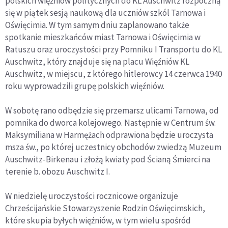
polskich więźniów politycznych do KL Auschwitz rozpoczną
się w piątek sesją naukową dla uczniów szkól Tarnowa i
Oświęcimia. W tym samym dniu zaplanowano także
spotkanie mieszkańców miast Tarnowa i Oświęcimia w
Ratuszu oraz uroczystości przy Pomniku I Transportu do KL
Auschwitz, który znajduje się na placu Więźniów KL
Auschwitz, w miejscu, z którego hitlerowcy 14 czerwca 1940
roku wyprowadzili grupę polskich więźniów.
W sobotę rano odbędzie się przemarsz ulicami Tarnowa, od
pomnika do dworca kolejowego. Następnie w Centrum św.
Maksymiliana w Harmężach odprawiona będzie uroczysta
msza św., po której uczestnicy obchodów zwiedzą Muzeum
Auschwitz-Birkenau i złożą kwiaty pod Ścianą Śmierci na
terenie b. obozu Auschwitz I.
W niedzielę uroczystości rocznicowe organizuje
Chrześcijańskie Stowarzyszenie Rodzin Oświęcimskich,
które skupia byłych więźniów, w tym wielu spośród