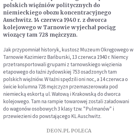
polskich więźniów politycznych do
niemieckiego obozu koncentracyjnego
Auschwitz. 14 czerwca 1940 r. z dworca
kolejowego w Tarnowie wyjechał pociąg
wiozący tam 728 mężczyzn.
Jak przypomniał historyk, kustosz Muzeum Okręgowego w
Tarnowie Kazimierz Bańburski, 13 czerwca 1940 r. Niemcy
przetransportowali grupami z tarnowskiego więzienia
etapowego do łaźni żydowskiej 753 osadzonych tam
polskich więźniów. W łaźni spędzili oni noc, a 14 czerwca o
świcie kolumna 728 mężczyzn przemaszerowała pod
niemiecką eskortą ul. Wałową i Krakowską do dworca
kolejowego. Tam na rampie towarowej zostali załadowani
do wagonów osobowych 3 klasy tzw. "Pulmanów" i
przewiezieni do powstającego KL Auschwitz.
DEON.PL POLECA