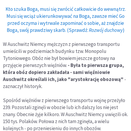
Kto szuka Boga, musi się zwrócić całkowicie do wewnątrz.
Musi się wciąż ukierunkowywać na Boga, zawsze mieć Go
przed oczyma i wytrwale zapominać o sobie, aż znajdzie
Boga, swój prawdziwy skarb. (Sprawdź:
Rozwój duchowy
)
W Auschwitz Niemcy mężczyzn z pierwszego transportu
umieścili w podziemiach budynku tzw. Monopolu
Tytoniowego. Obóz nie był bowiem jeszcze gotowy na
przyjęcie pierwszych więźniów.
- Była to pierwsza grupa,
która obóz dopiero zakładała - sami więźniowie
Auschwitz określali ich, jako "arystokrację obozową"
-
zaznaczył historyk.
Spośród więźniów z pierwszego transportu wojnę przeżyło
239. Pozostali zginęli w obozie lub ich dalszy los nie jest
znany. Obecnie żyje kilkoro. W Auschwitz Niemcy uwięzili ok.
150 tys. Polaków. Połowa z nich tam zginęła, a wielu
kolejnych - po przeniesieniu do innych obozów.