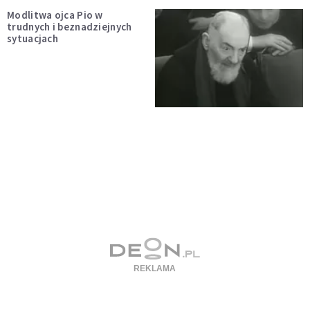
Modlitwa ojca Pio w
trudnych i beznadziejnych
sytuacjach