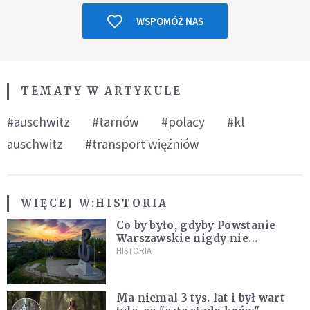
WSPOMÓŻ NAS
TEMATY W ARTYKULE
#auschwitz
#tarnów
#polacy
#kl
auschwitz
#transport więźniów
WIĘCEJ W:
HISTORIA
Co by było, gdyby Powstanie
Warszawskie nigdy nie
wybuchło? Historia
HISTORIA
alternatywna bez prostych
odpowiedzi
Ma niemal 3 tys. lat i był wart