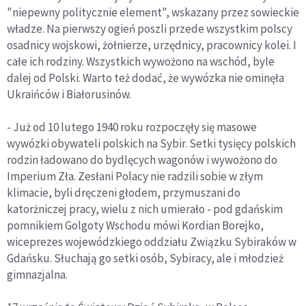
"niepewny politycznie element", wskazany przez sowieckie
władze. Na pierwszy ogień poszli przede wszystkim polscy
osadnicy wojskowi, żołnierze, urzędnicy, pracownicy kolei. I
całe ich rodziny. Wszystkich wywożono na wschód, byle
dalej od Polski. Warto też dodać, że wywózka nie ominęła
Ukraińców i Białorusinów.
- Już od 10 lutego 1940 roku rozpoczęły się masowe
wywózki obywateli polskich na Sybir. Setki tysięcy polskich
rodzin ładowano do bydlęcych wagonów i wywożono do
Imperium Zła. Zesłani Polacy nie radzili sobie w złym
klimacie, byli dręczeni głodem, przymuszani do
katorżniczej pracy, wielu z nich umierało - pod gdańskim
pomnikiem Golgoty Wschodu mówi Kordian Borejko,
wiceprezes wojewódzkiego oddziału Związku Sybiraków w
Gdańsku. Słuchają go setki osób, Sybiracy, ale i młodzież
gimnazjalna.