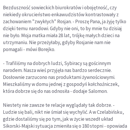
Bezduszność sowieckich biurokratów i obojętność, czy
niekiedy okrucieństwo enkawudzistów kontrastowały z
zachowaniem "zwykłych" Rosjan. - Proszę Pana, ja żyję tylko
dzięki temu narodowi. Gdyby nie oni, to by mnie tu dzisiaj
nie było. Moja matka miała 28 lat, trójkę małych dzieci na
utrzymaniu. Nie przeżyłaby, gdyby Rosjanie nam nie
pomagali - mówi Borejko.
- Trafiliśmy na dobrych ludzi, Sybiracy są gościnnym
narodem. Nasza wieś przyjęła nas bardzo serdecznie.
Dosłownie zarzucono nas produktami żywnościowymi.
Mieszkaliśmy w domu jednej z gospodyń kołchoźniczek,
która dobrze się do nas odnosiła - dodaje Salomon.
Niestety nie zawsze te relacje wyglądały tak dobrze. -
Ludzie się bali, nikt nie śmiał się wychylić. A w Czelabińsku,
gdzie dostaliśmy się po tym, jak w życie wszedł układ
Sikorski-Majski sytuacja zmieniła się o 180 stopni - opowiada