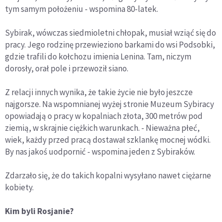
tym samym położeniu - wspomina 80-latek.
Sybirak, wówczas siedmioletni chłopak, musiał wziąć się do
pracy. Jego rodzinę przewieziono barkami do wsi Podsobki,
gdzie trafili do kołchozu imienia Lenina. Tam, niczym
dorosły, orał pole i przewoził siano.
Z relacji innych wynika, że takie życie nie było jeszcze
najgorsze. Na wspomnianej wyżej stronie Muzeum Sybiracy
opowiadają o pracy w kopalniach złota, 300 metrów pod
ziemią, w skrajnie ciężkich warunkach. - Nieważna płeć,
wiek, każdy przed pracą dostawał szklankę mocnej wódki.
By nas jakoś uodpornić - wspomina jeden z Sybiraków.
Zdarzało się, że do takich kopalni wysyłano nawet ciężarne
kobiety.
Kim byli Rosjanie?