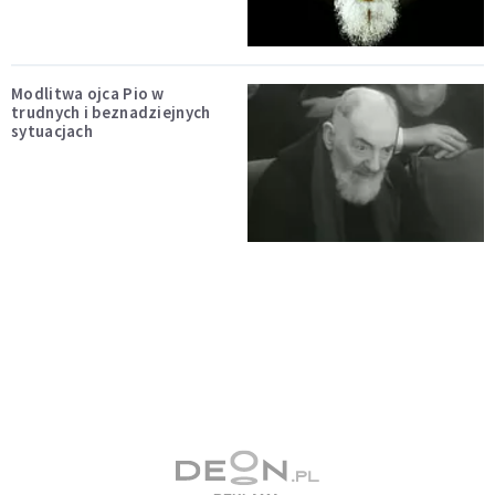
Modlitwa ojca Pio w
trudnych i beznadziejnych
sytuacjach