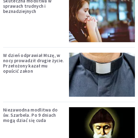
Skuteczna modlitwa w
sprawach trudnych i
beznadziejnych
W dzień odprawiał Mszę, w
nocy prowadził drugie życie.
Przełożony kazał mu
opuścić zakon
Niezawodna modlitwa do
św. Szarbela. Po 9 dniach
mogą dziać się cuda