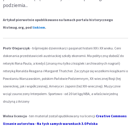
podziemia...
Artykuł pierwotnie opublikowano na łamach portalu historycznego
Histmag.org, pod
linkiem
.
Piotr Olejarczyk
- trójmiejski dziennikarz i pasjonat historii XIX i XX wieku. Ceni
dokonania przedstawicieli austriackiej szkoły ekonomii. Ma polityczną słabość do
retoryki Rona Paula, a kiedyś (znaną mu tylko z książek i archiwalnych nagrań)
retoryką Ronalda Reagana i Margaret Thatcher. Zaczytuje się wszelkimi książkami o
Powstaniu Warszawskim, polskim Państwie Podziemnym, XX-wiecznej Rosji (tej
sowieckiej, jak i współczesnej), Ameryce i Japonii (też XIX-wiecznej). Muzycznie
wciąż zauroczony Interpolem. Sportowo - od 20 lat ligą NBA, a właściwie jedną
drużyną z Arizony
Wolna licencja
- ten materiał został opublikowany na licencji
Creative Commons
Uznanie autorstwa - Na tych samych warunkach 3.0 Polska