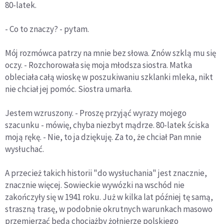
80-latek.
- Co to znaczy? - pytam.
Mój rozmówca patrzy na mnie bez słowa. Znów szklą mu się
oczy. - Rozchorowała się moja młodsza siostra. Matka
obleciała całą wioskę w poszukiwaniu szklanki mleka, nikt
nie chciał jej pomóc. Siostra umarła.
Jestem wzruszony. - Proszę przyjąć wyrazy mojego
szacunku - mówię, chyba niezbyt mądrze. 80-latek ściska
moją rękę. - Nie, to ja dziękuję. Za to, że chciał Pan mnie
wysłuchać.
A przecież takich historii "do wysłuchania" jest znacznie,
znacznie więcej. Sowieckie wywózki na wschód nie
zakończyły się w 1941 roku. Już w kilka lat później tę samą,
straszną trasę, w podobnie okrutnych warunkach masowo
przemierzać będą chociażby żołnierze polskiego