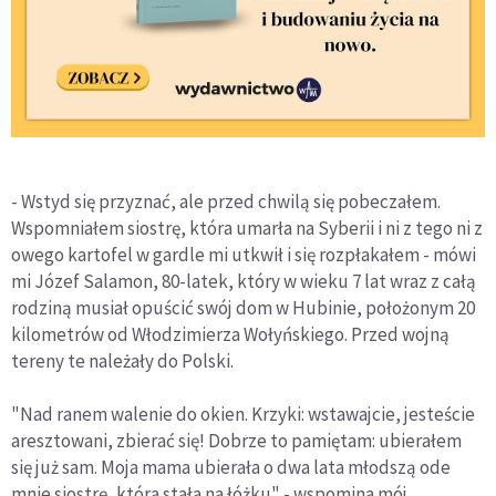
- Wstyd się przyznać, ale przed chwilą się pobeczałem.
Wspomniałem siostrę, która umarła na Syberii i ni z tego ni z
owego kartofel w gardle mi utkwił i się rozpłakałem - mówi
mi Józef Salamon, 80-latek, który w wieku 7 lat wraz z całą
rodziną musiał opuścić swój dom w Hubinie, położonym 20
kilometrów od Włodzimierza Wołyńskiego. Przed wojną
tereny te należały do Polski.
"Nad ranem walenie do okien. Krzyki: wstawajcie, jesteście
aresztowani, zbierać się! Dobrze to pamiętam: ubierałem
się już sam. Moja mama ubierała o dwa lata młodszą ode
mnie siostrę, która stała na łóżku" - wspomina mój