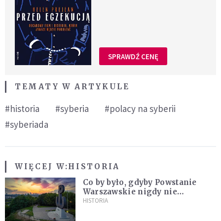
SPRAWDŹ CENĘ
TEMATY W ARTYKULE
#historia
#syberia
#polacy na syberii
#syberiada
WIĘCEJ W:
HISTORIA
Co by było, gdyby Powstanie
Warszawskie nigdy nie
wybuchło? Historia
HISTORIA
alternatywna bez prostych
odpowiedzi