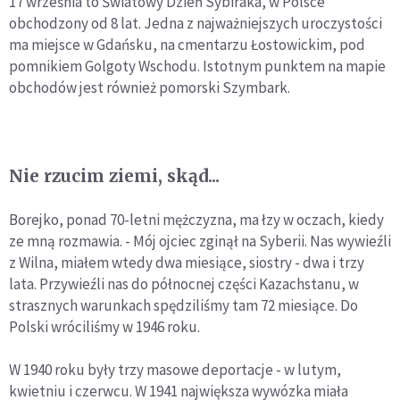
17 września to Światowy Dzień Sybiraka, w Polsce
obchodzony od 8 lat. Jedna z najważniejszych uroczystości
ma miejsce w Gdańsku, na cmentarzu Łostowickim, pod
pomnikiem Golgoty Wschodu. Istotnym punktem na mapie
obchodów jest również pomorski Szymbark.
Nie rzucim ziemi, skąd...
Borejko, ponad 70-letni mężczyzna, ma łzy w oczach, kiedy
ze mną rozmawia. - Mój ojciec zginął na Syberii. Nas wywieźli
z Wilna, miałem wtedy dwa miesiące, siostry - dwa i trzy
lata. Przywieźli nas do północnej części Kazachstanu, w
strasznych warunkach spędziliśmy tam 72 miesiące. Do
Polski wróciliśmy w 1946 roku.
W 1940 roku były trzy masowe deportacje - w lutym,
kwietniu i czerwcu. W 1941 największa wywózka miała