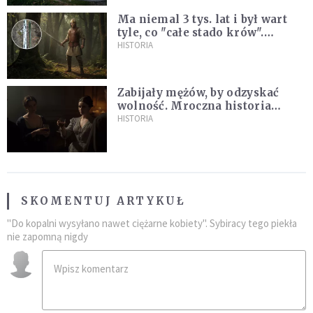
Ma niemal 3 tys. lat i był wart
tyle, co "całe stado krów".
Niezwykłe znalezisko na
HISTORIA
Pomorzu
Zabijały mężów, by odzyskać
wolność. Mroczna historia
Fanny Lambert z Marsylii
HISTORIA
SKOMENTUJ ARTYKUŁ
"Do kopalni wysyłano nawet ciężarne kobiety". Sybiracy tego piekła
nie zapomną nigdy