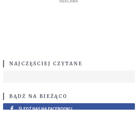
NAJCZĘŚCIEJ CZYTANE
BĄDŹ NA BIEŻĄCO
ŚLEDŹ NAS NA FACEBOOKU
ŚLEDŹ NAS NA TWITTERZE
ŚLEDŹ NAS NA INSTAGRAMIE