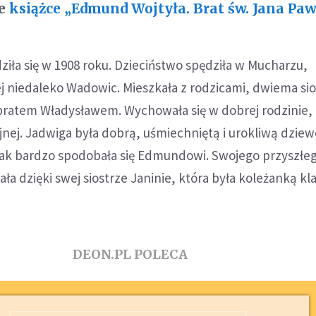
ie
książce „Edmund Wojtyła. Brat św. Jana Pawł
iła się w 1908 roku. Dzieciństwo spędziła w Mucharzu,
j niedaleko Wadowic. Mieszkała z rodzicami, dwiema sio
 bratem Władysławem. Wychowała się w dobrej rodzinie,
gijnej. Jadwiga była dobrą, uśmiechniętą i urokliwą dzie
tak bardzo spodobała się Edmundowi. Swojego przyszłe
a dzięki swej siostrze Janinie, która była koleżanką k
DEON.PL POLECA