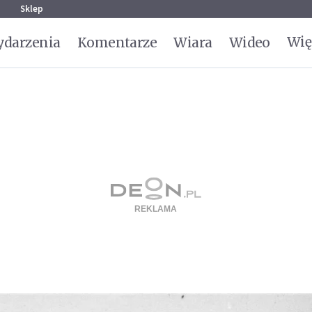
g
Sklep
Wię
darzenia
Komentarze
Wiara
Wideo