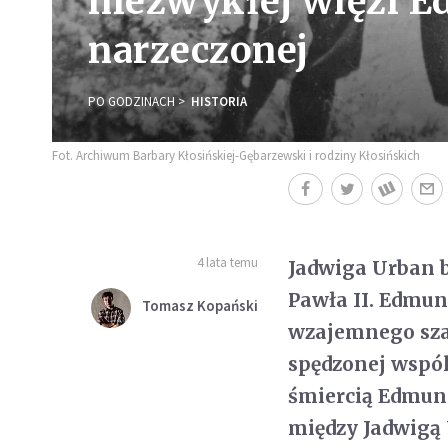
niezwykłej więzi E
narzeczonej
PO GODZINACH
HISTORIA
Fot. Archiwum Barbary Kłosińskiej-Gębarzewski i rodziny Kłosińskich
4 lata temu
Jadwiga Urban b
Pawła II. Edmun
Tomasz Kopański
wzajemnego szac
spędzonej wspól
śmiercią Edmund
między Jadwigą