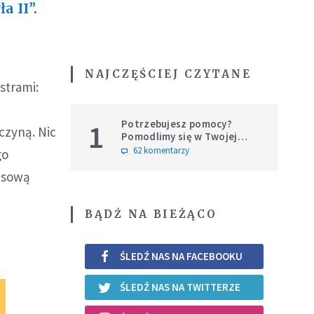
a II”
.
NAJCZĘŚCIEJ CZYTANE
strami:
Potrzebujesz pomocy?
1
wczyną. Nic
Pomodlimy się w Twojej
intencji
62 komentarzy
go
lasową
BĄDŹ NA BIEŻĄCO
ŚLEDŹ NAS NA FACEBOOKU
ŚLEDŹ NAS NA TWITTERZE