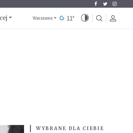
11
°
cej
Warszawa
WYBRANE DLA CIEBIE