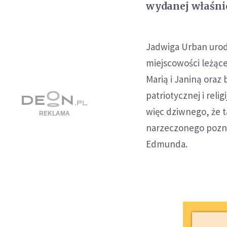
wydanej właśn
Jadwiga Urban urodz
miejscowości leżące
Marią i Janiną oraz
patriotycznej i reli
więc dziwnego, że 
narzeczonego poznał
Edmunda.