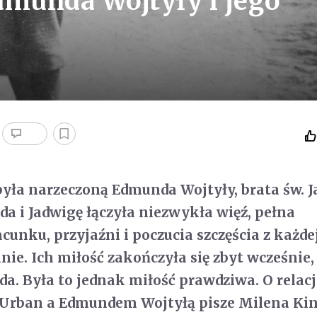
dmunda Wojtyły i jego
yła narzeczoną Edmunda Wojtyły, brata św. 
da i Jadwigę łączyła niezwykła więź, pełna
unku, przyjaźni i poczucia szczęścia z każde
nie. Ich miłość zakończyła się zbyt wcześnie,
a. Była to jednak miłość prawdziwa. O relacj
 Urban a Edmundem Wojtyłą pisze Milena Ki