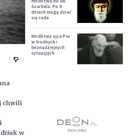
modlitwa do św.
Szarbela. Po 9
dniach mogą dziać
się cuda
Modlitwa ojca Pio
w trudnych i
beznadziejnych
sytuacjach
Jana
j chwili
i
ndziuk w