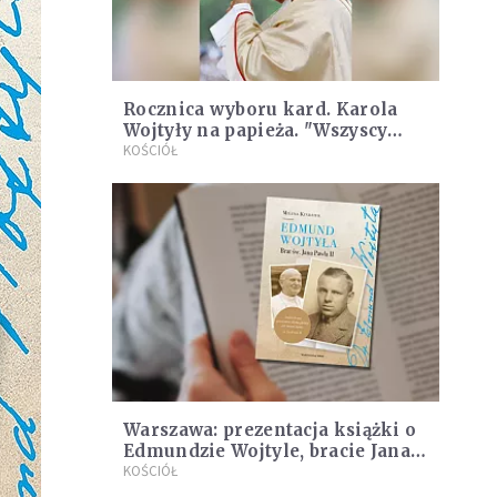
Rocznica wyboru kard. Karola
Wojtyły na papieża. "Wszyscy
wiedzieli, że oznacza przełom w
KOŚCIÓŁ
świecie"
Warszawa: prezentacja książki o
Edmundzie Wojtyle, bracie Jana
Pawła II
KOŚCIÓŁ