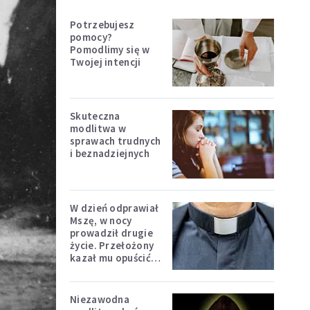
Potrzebujesz
pomocy?
Pomodlimy się w
Twojej intencji
Skuteczna
modlitwa w
sprawach trudnych
i beznadziejnych
W dzień odprawiał
Mszę, w nocy
prowadził drugie
życie. Przełożony
kazał mu opuścić
zakon
Niezawodna