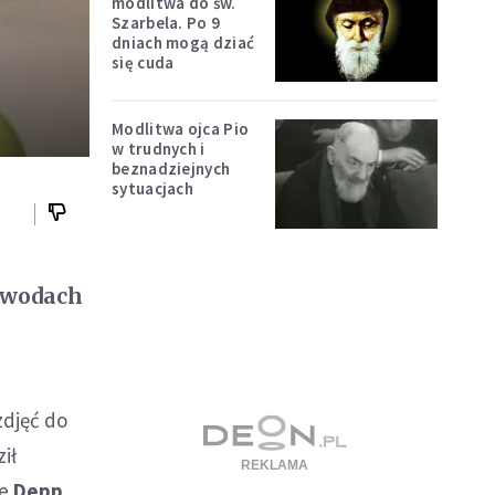
modlitwa do św.
Szarbela. Po 9
dniach mogą dziać
się cuda
Modlitwa ojca Pio
w trudnych i
beznadziejnych
sytuacjach
h wodach
zdjęć do
ił
że
Depp