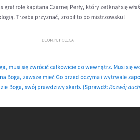
s grał rolę kapitana Czarnej Perły, który zetknął się właś
ogią. Trzeba przyznać, zrobił to po mistrzowsku!
DEON.PL POLECA
ga, musi się zwrócić całkowicie do wewnątrz. Musi się w
a Boga, zawsze mieć Go przed oczyma i wytrwale zap
dzie Boga, swój prawdziwy skarb. (Sprawdź:
Rozwój duc