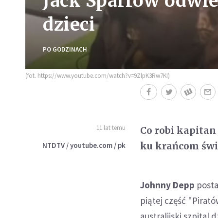
Jack Sparrow odwied
dzieci
PO GODZINACH
(fot. https://www.youtube.com/watch?v=9ZlpK3Rw7KI)
11 lat temu
Co robi kapitan
ku krańcom świa
NTDTV / youtube.com / pk
Johnny Depp
postan
piątej część "Pirat
australijski szpital