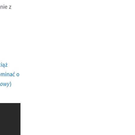
nie z
ciąż
ominać o
howy
)