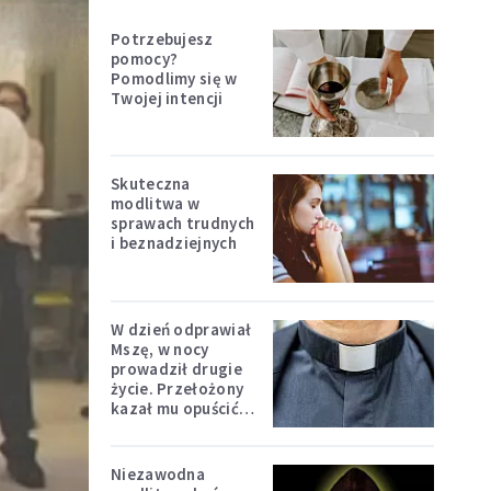
Potrzebujesz
pomocy?
Pomodlimy się w
Twojej intencji
Skuteczna
modlitwa w
sprawach trudnych
i beznadziejnych
W dzień odprawiał
Mszę, w nocy
prowadził drugie
życie. Przełożony
kazał mu opuścić
zakon
Niezawodna