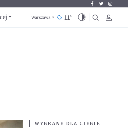
11
°
cej
Warszawa
WYBRANE DLA CIEBIE