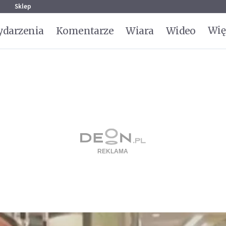
g
Sklep
Wię
darzenia
Komentarze
Wiara
Wideo