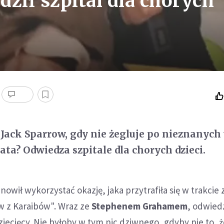
ził szpital dla chorych
 Jack Sparrow, gdy nie żegluje po nieznanyc
ta? Odwiedza szpitale dla chorych dzieci.
owił wykorzystać okazję, jaka przytrafiła się w trakcie 
ów z Karaibów". Wraz ze
Stephenem Grahamem
, odwiedz
 dziecięcy. Nie byłoby w tym nic dziwnego, gdyby nie to, 