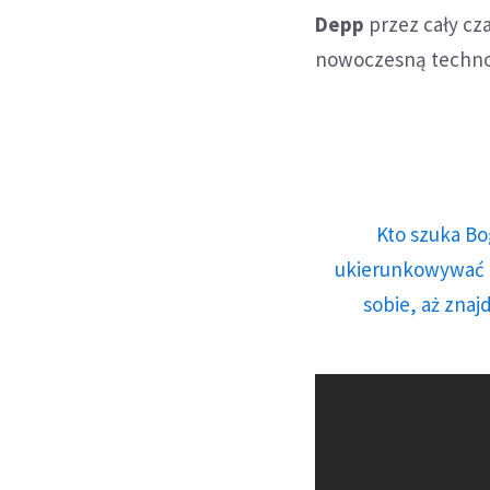
Depp
przez cały cza
nowoczesną technol
Kto szuka Bo
ukierunkowywać n
sobie, aż znaj