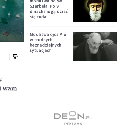
modlitwa do św.
Szarbela. Po 9
dniach mogą dziać
się cuda
Modlitwa ojca Pio
w trudnych i
beznadziejnych
sytuacjach
.
wi wam