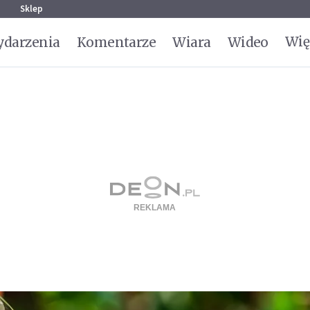
g
Sklep
Wię
darzenia
Komentarze
Wiara
Wideo