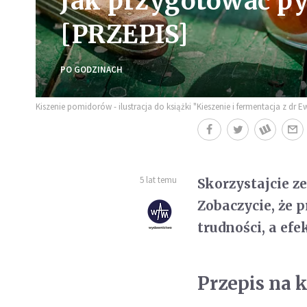
Jak przygotować p
[PRZEPIS]
PO GODZINACH
Kiszenie pomidorów - ilustracja do książki "Kieszenie i fermentacja z dr
5 lat temu
Skorzystajcie z
Zobaczycie, że 
trudności, a ef
Przepis na 