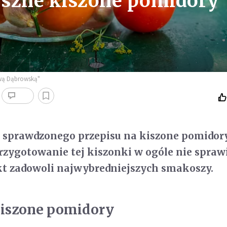
yszne kiszone pomidory
 Ewą Dąbrowską"
e sprawdzonego przepisu na kiszone pomidory
przygotowanie tej kiszonki w ogóle nie spra
ekt zadowoli najwybredniejszych smakoszy.
kiszone pomidory