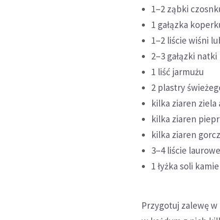
1–2 ząbki czosnk
1 gałązka koperk
1–2 liście wiśni l
2–3 gałązki natki
1 liść jarmużu
2 plastry świeże
kilka ziaren ziela
kilka ziaren piep
kilka ziaren gorc
3–4 liście laurow
1 łyżka soli kami
Przygotuj zalewę w 