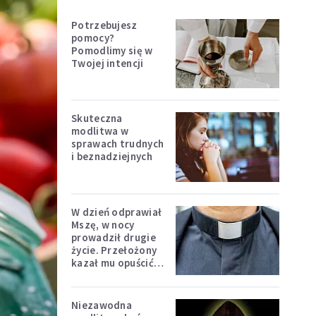
Potrzebujesz
pomocy?
Pomodlimy się w
Twojej intencji
Skuteczna
modlitwa w
sprawach trudnych
i beznadziejnych
W dzień odprawiał
Mszę, w nocy
prowadził drugie
życie. Przełożony
kazał mu opuścić
zakon
Niezawodna