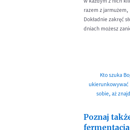
w każdym z nich kil
razem z jarmużem, 
Dokładnie zakręć sł
dniach możesz zanie
Kto szuka Bo
ukierunkowywać n
sobie, aż znaj
Poznaj także
fermentacja