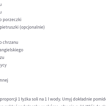
u
u
ub porzeczki
 pietruszki (opcjonalnie)
go chrzanu
 angielskiego
rzu
zycy
e
ennej
proporcji 1 łyżka soli na 1 l wody. Umyj dokładnie pomid