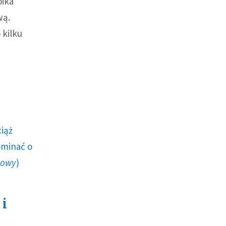
oika
wą.
 kilku
ciąż
ominać o
howy
)
 i