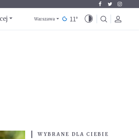
11
°
cej
Warszawa
WYBRANE DLA CIEBIE