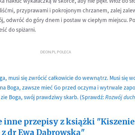
ka nakłuć wykałaczką w skórce, aby nie pękł. Włóż do sł
liśćmi, przyprawami i pokrojonym chrzanem, zalej zale
ój, odwróć do góry dnem i postaw w ciepłym miejscu. Po
ść do spiżarni.
DEON.PL POLECA
ga, musi się zwrócić całkowicie do wewnątrz. Musi się w
a Boga, zawsze mieć Go przed oczyma i wytrwale zap
dzie Boga, swój prawdziwy skarb. (Sprawdź:
Rozwój duc
 inne przepisy z książki "Kiszenie
 z dr Ewa Dąbrowską"