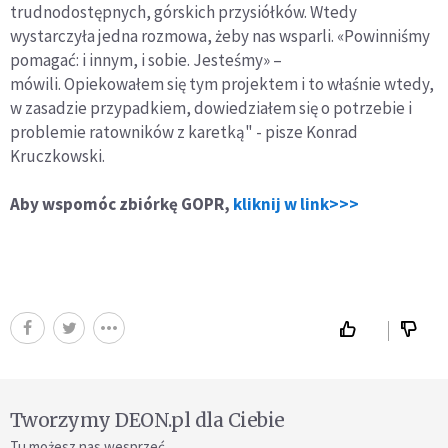
trudnodostępnych, górskich przysiółków. Wtedy
wystarczyła jedna rozmowa, żeby nas wsparli. «Powinniśmy
pomagać: i innym, i sobie. Jesteśmy» –
mówili. Opiekowałem się tym projektem i to właśnie wtedy,
w zasadzie przypadkiem, dowiedziałem się o potrzebie i
problemie ratowników z karetką" - pisze Konrad
Kruczkowski.
Aby wspomóc zbiórkę GOPR,
kliknij w link>>>
Tworzymy DEON.pl dla Ciebie
Tu możesz nas wesprzeć.