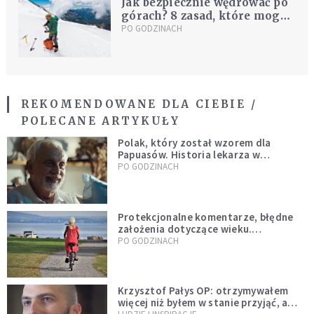
Jak bezpiecznie wędrować po
górach? 8 zasad, które mogą
ocalić życie
PO GODZINACH
REKOMENDOWANE DLA CIEBIE /
POLECANE ARTYKUŁY
Polak, który został wzorem dla
Papuasów. Historia lekarza w
sutannie, który uleczył dżunglę
PO GODZINACH
Protekcjonalne komentarze, błędne
założenia dotyczące wieku.
Stereotypy ranią, kłamią i rozrywają
PO GODZINACH
więzi
Krzysztof Pałys OP: otrzymywałem
więcej niż byłem w stanie przyjąć, a