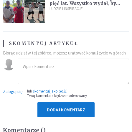
pięć lat. Wszystko wydał, by
spełnić marzenie 80-letniego
LUDZIE I INSPIRACJE
dziadka
SKOMENTUJ ARTYKUŁ
Biorąc udział w tej zbiórce, możesz uratować komuś życie w górach
Zaloguj się
lub
skomentuj jako Gość
Twój komentarz będzie moderowany
DODAJ KOMENTARZ
Komentarze (
)