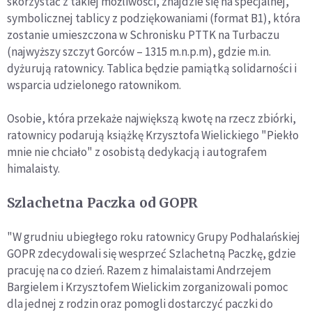
skorzystać z takiej możliwości, znajdzie się na specjalnej,
symbolicznej tablicy z podziękowaniami (format B1), która
zostanie umieszczona w Schronisku PTTK na Turbaczu
(najwyższy szczyt Gorców – 1315 m.n.p.m), gdzie m.in.
dyżurują ratownicy. Tablica będzie pamiątką solidarności i
wsparcia udzielonego ratownikom.
Osobie, która przekaże największą kwotę na rzecz zbiórki,
ratownicy podarują książkę Krzysztofa Wielickiego "Piekło
mnie nie chciało" z osobistą dedykacją i autografem
himalaisty.
Szlachetna Paczka od GOPR
"W grudniu ubiegłego roku ratownicy Grupy Podhalańskiej
GOPR zdecydowali się wesprzeć Szlachetną Paczkę, gdzie
pracuję na co dzień. Razem z himalaistami Andrzejem
Bargielem i Krzysztofem Wielickim zorganizowali pomoc
dla jednej z rodzin oraz pomogli dostarczyć paczki do