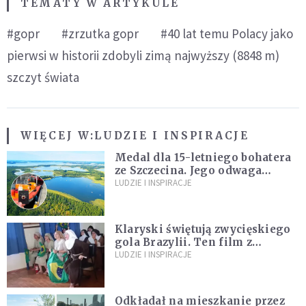
TEMATY W ARTYKULE
#gopr
#zrzutka gopr
#40 lat temu Polacy jako
pierwsi w historii zdobyli zimą najwyższy (8848 m)
szczyt świata
WIĘCEJ W:
LUDZIE I INSPIRACJE
Medal dla 15-letniego bohatera
ze Szczecina. Jego odwaga
ocaliła ludzkie życie
LUDZIE I INSPIRACJE
Klaryski świętują zwycięskiego
gola Brazylii. Ten film z
zakonnicami obejrzały już
LUDZIE I INSPIRACJE
miliony
Odkładał na mieszkanie przez