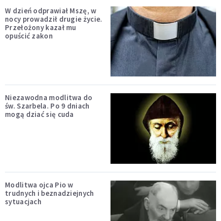
W dzień odprawiał Mszę, w
nocy prowadził drugie życie.
Przełożony kazał mu
opuścić zakon
Niezawodna modlitwa do
św. Szarbela. Po 9 dniach
mogą dziać się cuda
Modlitwa ojca Pio w
trudnych i beznadziejnych
sytuacjach