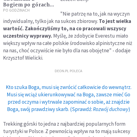
Bogiem po górach
[WYWIAD]
PO GODZINACH
"Nie patrzę na to, jak na wyczyn
indywidualny, tylko jak na sukces zbiorowy.
To jest wielka
wartość. Zakończyliśmy to, na co pracowali wszyscy
uczestnicy wyprawy.
Myślę, że zdobycie Everestu miało
większy wpływ na całe polskie środowisko alpinistyczne niż
na nas, choć oczywiście nie było dla nas obojętne" - dodaje
Krzysztof Wielicki.
DEON.PL POLECA
Kto szuka Boga, musi się zwrócić całkowicie do wewnątrz.
Musi się wciąż ukierunkowywać na Boga, zawsze mieć Go
przed oczyma i wytrwale zapominać o sobie, aż znajdzie
Boga, swój prawdziwy skarb. (Sprawdź:
Rozwój duchowy
)
Trekking górski to jedna z najbardziej popularnych form
turystyki w Polsce. Z pewnością wpływ na to mają sukcesy