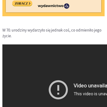
W 70. urodziny wydarzyło się jednak coś, co odmieniło jego
życie.