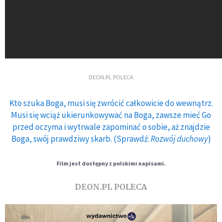
DEON.PL POLECA
Kto szuka Boga, musi się zwrócić całkowicie do wewnątrz.
Musi się wciąż ukierunkowywać na Boga, zawsze mieć Go
przed oczyma i wytrwale zapominać o sobie, aż znajdzie
Boga, swój prawdziwy skarb. (Sprawdź:
Rozwój duchowy
)
Film jest dostępny z polskimi napisami.
DEON.PL POLECA