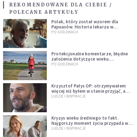
REKOMENDOWANE DLA CIEBIE /
POLECANE ARTYKUŁY
Polak, który został wzorem dla
Papuasów. Historia lekarza w
sutannie, który uleczył dżunglę
PO GODZINACH
Protekcjonalne komentarze, błędne
założenia dotyczące wieku.
Stereotypy ranią, kłamią i rozrywają
PO GODZINACH
więzi
Krzysztof Pałys OP: otrzymywałem
więcej niż byłem w stanie przyjąć, a
Bóg stawał się bardziej realny niż
LUDZIE I INSPIRACJE
wszystko inne
Kryzys wieku średniego to fakt.
Najgorszy moment życia przypada w
konkretnym czasie
LUDZIE I INSPIRACJE