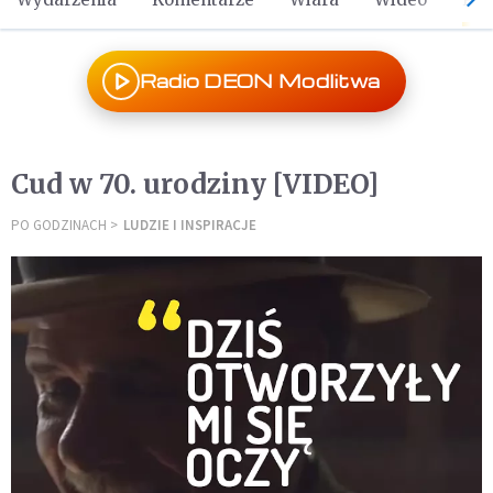
Radio DEON Modlitwa
Cud w 70. urodziny [VIDEO]
PO GODZINACH
LUDZIE I INSPIRACJE