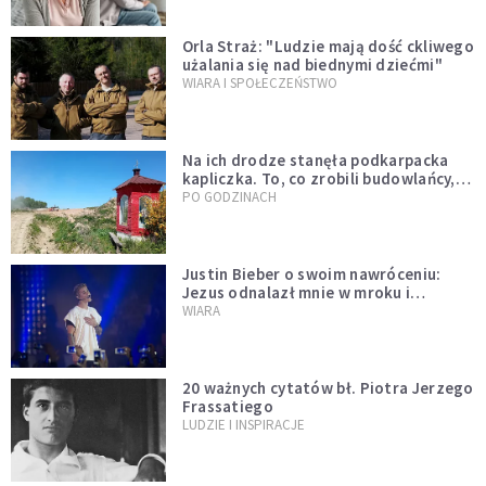
Orla Straż: "Ludzie mają dość ckliwego
użalania się nad biednymi dziećmi"
WIARA I SPOŁECZEŃSTWO
Na ich drodze stanęła podkarpacka
kapliczka. To, co zrobili budowlańcy,
wzrusza i daje nadzieję [GALERIA]
PO GODZINACH
Justin Bieber o swoim nawróceniu:
Jezus odnalazł mnie w mroku i
wyciągnął mnie stamtąd
WIARA
20 ważnych cytatów bł. Piotra Jerzego
Frassatiego
LUDZIE I INSPIRACJE