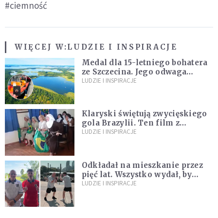
#ciemność
WIĘCEJ W:
LUDZIE I INSPIRACJE
Medal dla 15-letniego bohatera
ze Szczecina. Jego odwaga
ocaliła ludzkie życie
LUDZIE I INSPIRACJE
Klaryski świętują zwycięskiego
gola Brazylii. Ten film z
zakonnicami obejrzały już
LUDZIE I INSPIRACJE
miliony
Odkładał na mieszkanie przez
pięć lat. Wszystko wydał, by
spełnić marzenie 80-letniego
LUDZIE I INSPIRACJE
dziadka