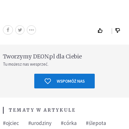
Tworzymy DEON.pl dla Ciebie
Tu możesz nas wesprzeć.
WSPOMÓŻ NAS
TEMATY W ARTYKULE
#ojciec
#urodziny
#córka
#ślepota