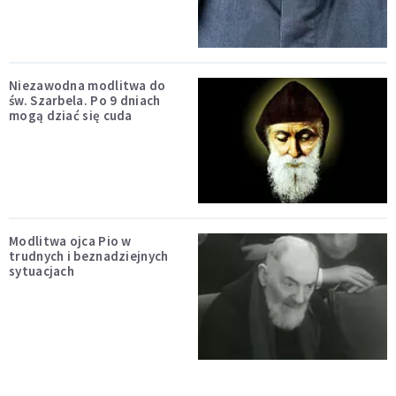
Niezawodna modlitwa do
św. Szarbela. Po 9 dniach
mogą dziać się cuda
Modlitwa ojca Pio w
trudnych i beznadziejnych
sytuacjach