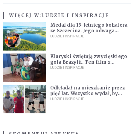
WIĘCEJ W:
LUDZIE I INSPIRACJE
Medal dla 15-letniego bohatera
ze Szczecina. Jego odwaga
ocaliła ludzkie życie
LUDZIE I INSPIRACJE
Klaryski świętują zwycięskiego
gola Brazylii. Ten film z
zakonnicami obejrzały już
LUDZIE I INSPIRACJE
miliony
Odkładał na mieszkanie przez
pięć lat. Wszystko wydał, by
spełnić marzenie 80-letniego
LUDZIE I INSPIRACJE
dziadka