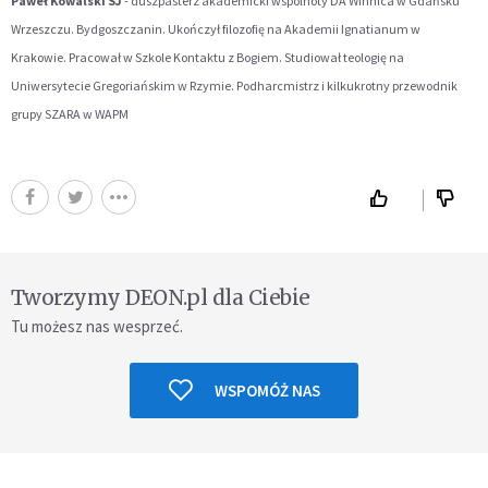
Paweł Kowalski SJ
- duszpasterz akademicki wspólnoty DA Winnica w Gdańsku
Wrzeszczu. Bydgoszczanin. Ukończył filozofię na Akademii Ignatianum w
Krakowie. Pracował w Szkole Kontaktu z Bogiem. Studiował teologię na
Uniwersytecie Gregoriańskim w Rzymie. Podharcmistrz i kilkukrotny przewodnik
grupy SZARA w WAPM
Tworzymy DEON.pl dla Ciebie
Tu możesz nas wesprzeć.
WSPOMÓŻ NAS