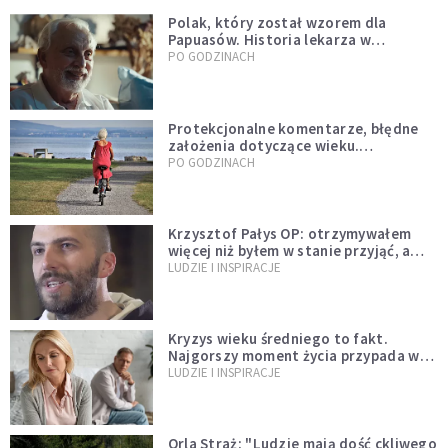
Polak, który został wzorem dla
Papuasów. Historia lekarza w
sutannie, który uleczył dżunglę
PO GODZINACH
Protekcjonalne komentarze, błędne
założenia dotyczące wieku.
Stereotypy ranią, kłamią i rozrywają
PO GODZINACH
więzi
Krzysztof Pałys OP: otrzymywałem
więcej niż byłem w stanie przyjąć, a
Bóg stawał się bardziej realny niż
LUDZIE I INSPIRACJE
wszystko inne
Kryzys wieku średniego to fakt.
Najgorszy moment życia przypada w
konkretnym czasie
LUDZIE I INSPIRACJE
Orla Straż: "Ludzie mają dość ckliwego