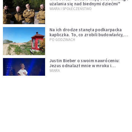
użalania się nad biednymi dziećmi"
WIARA I SPOŁECZEŃSTWO
Na ich drodze stanęła podkarpacka
kapliczka. To, co zrobili budowlańcy,
wzrusza i daje nadzieję [GALERIA]
PO GODZINACH
Justin Bieber o swoim nawróceniu:
Jezus odnalazł mnie w mroku i
wyciągnął mnie stamtąd
WIARA
20 ważnych cytatów bł. Piotra Jerzego
Frassatiego
LUDZIE I INSPIRACJE