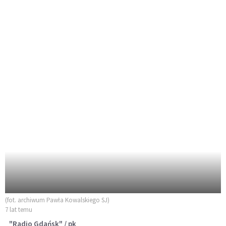
(fot. archiwum Pawła Kowalskiego SJ)
7 lat temu
"Radio Gdańsk" / pk