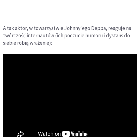
A tak aktor, w towarzystwie Johnny'ego Deppa, reaguje na
twórczość internautów (ich poczucie humoru i dystans do
siebie robią wrażenie):