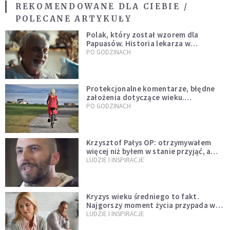
REKOMENDOWANE DLA CIEBIE /
POLECANE ARTYKUŁY
Polak, który został wzorem dla
Papuasów. Historia lekarza w
sutannie, który uleczył dżunglę
PO GODZINACH
Protekcjonalne komentarze, błędne
założenia dotyczące wieku.
Stereotypy ranią, kłamią i rozrywają
PO GODZINACH
więzi
Krzysztof Pałys OP: otrzymywałem
więcej niż byłem w stanie przyjąć, a
Bóg stawał się bardziej realny niż
LUDZIE I INSPIRACJE
wszystko inne
Kryzys wieku średniego to fakt.
Najgorszy moment życia przypada w
konkretnym czasie
LUDZIE I INSPIRACJE