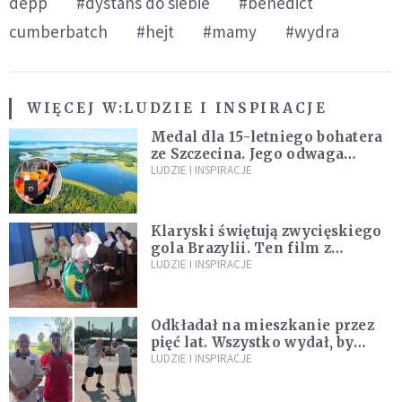
depp
#dystans do siebie
#benedict
cumberbatch
#hejt
#mamy
#wydra
WIĘCEJ W:
LUDZIE I INSPIRACJE
Medal dla 15-letniego bohatera
ze Szczecina. Jego odwaga
ocaliła ludzkie życie
LUDZIE I INSPIRACJE
Klaryski świętują zwycięskiego
gola Brazylii. Ten film z
zakonnicami obejrzały już
LUDZIE I INSPIRACJE
miliony
Odkładał na mieszkanie przez
pięć lat. Wszystko wydał, by
spełnić marzenie 80-letniego
LUDZIE I INSPIRACJE
dziadka