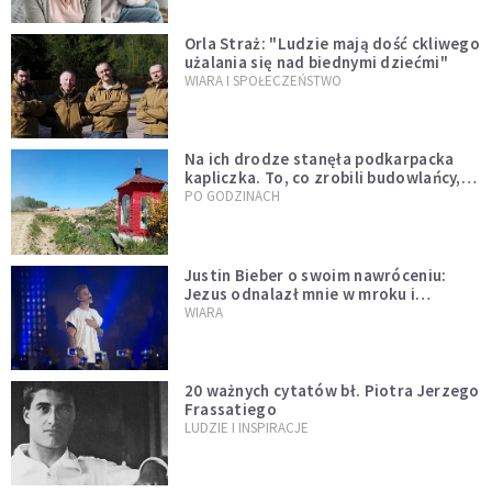
Orla Straż: "Ludzie mają dość ckliwego
użalania się nad biednymi dziećmi"
WIARA I SPOŁECZEŃSTWO
Na ich drodze stanęła podkarpacka
kapliczka. To, co zrobili budowlańcy,
wzrusza i daje nadzieję [GALERIA]
PO GODZINACH
Justin Bieber o swoim nawróceniu:
Jezus odnalazł mnie w mroku i
wyciągnął mnie stamtąd
WIARA
20 ważnych cytatów bł. Piotra Jerzego
Frassatiego
LUDZIE I INSPIRACJE