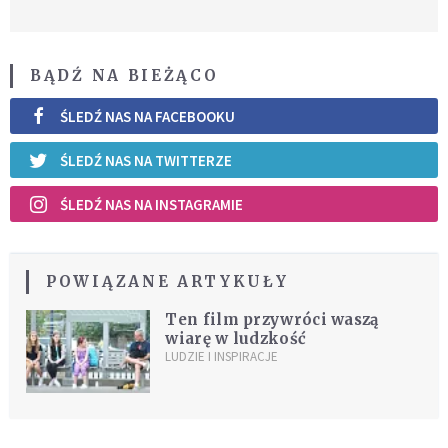
BĄDŹ NA BIEŻĄCO
ŚLEDŹ NAS NA FACEBOOKU
ŚLEDŹ NAS NA TWITTERZE
ŚLEDŹ NAS NA INSTAGRAMIE
POWIĄZANE ARTYKUŁY
Ten film przywróci waszą
wiarę w ludzkość
LUDZIE I INSPIRACJE