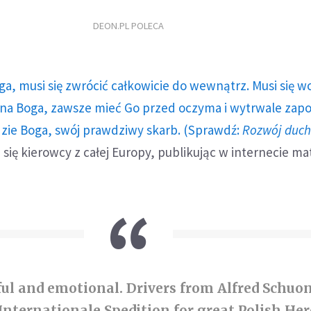
DEON.PL POLECA
ga, musi się zwrócić całkowicie do wewnątrz. Musi się w
a Boga, zawsze mieć Go przed oczyma i wytrwale zap
dzie Boga, swój prawdziwy skarb. (Sprawdź:
Rozwój duc
ą się kierowcy z całej Europy, publikując w internecie ma
ul and emotional. Drivers from Alfred Schuo
nternationale Spedition for great Polish Her