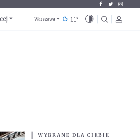
11
°
cej
Warszawa
WYBRANE DLA CIEBIE