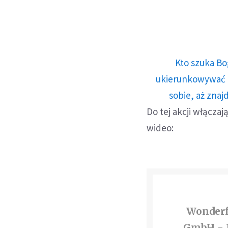
Kto szuka Bo
ukierunkowywać n
sobie, aż znaj
Do tej akcji włączaj
wideo:
Wonderf
GmbH - I