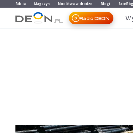
Przejdź do menu głównego
Przejdź do treści
Biblia
Magazyn
Modlitwa w drodze
Blogi
faceBó
Wy
Radio DEON