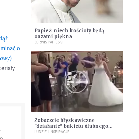
Papież: niech kościoły będą
oazami piękna
ciąż
SERWIS PAPIESKI
ominać o
howy
)
teriały
Zobaczcie błyskawiczne
"działanie" bukietu ślubnego
n
[WIDEO]
LUDZIE I INSPIRACJE
o