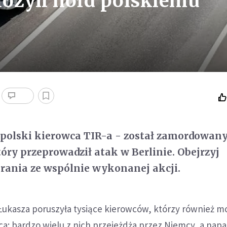
ożyli hołd polskiemu
polski kierowca TIR-a - został zamordowany
ry przeprowadził atak w Berlinie. Obejrzyj
rania ze wspólnie wykonanej akcji.
Łukasza poruszyła tysiące kierowców, którzy również mo
a: bardzo wielu z nich przejeżdża przez Niemcy, a nap