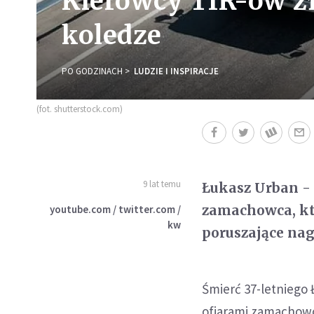
Kierowcy TIR-ów zł
koledze
PO GODZINACH
LUDZIE I INSPIRACJE
(fot. shutterstock.com)
9 lat temu
Łukasz Urban - 
zamachowca, któ
youtube.com / twitter.com /
kw
poruszające nag
Śmierć 37-letniego 
ofiarami zamachowc