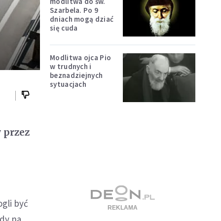
modlitwa do św.
Szarbela. Po 9
dniach mogą dziać
się cuda
Modlitwa ojca Pio
w trudnych i
beznadziejnych
sytuacjach
 przez
gli być
ady na