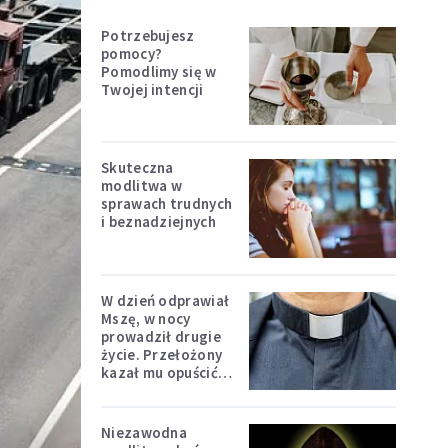
Potrzebujesz
pomocy?
Pomodlimy się w
Twojej intencji
Skuteczna
modlitwa w
sprawach trudnych
i beznadziejnych
W dzień odprawiał
Mszę, w nocy
prowadził drugie
życie. Przełożony
kazał mu opuścić
zakon
Niezawodna