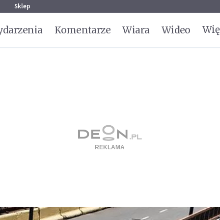
g
Sklep
Wię
darzenia
Komentarze
Wiara
Wideo