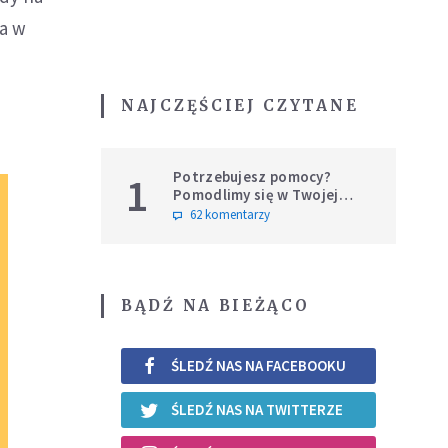
ła w
NAJCZĘŚCIEJ CZYTANE
Potrzebujesz pomocy?
1
Pomodlimy się w Twojej
intencji
62 komentarzy
BĄDŹ NA BIEŻĄCO
ŚLEDŹ NAS NA FACEBOOKU
ŚLEDŹ NAS NA TWITTERZE