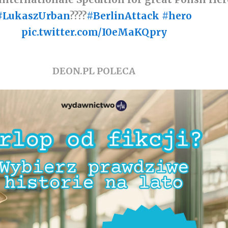
#LukaszUrban
????
#BerlinAttack
#hero
pic.twitter.com/I0eMaKQpry
DEON.PL POLECA