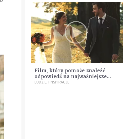
Film, który pomoże znaleźć
odpowiedź na najważniejsze
pytanie [WIDEO]
LUDZIE I INSPIRACJE