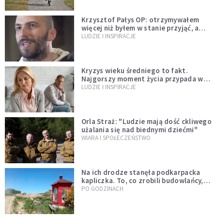
Krzysztof Pałys OP: otrzymywałem
więcej niż byłem w stanie przyjąć, a
Bóg stawał się bardziej realny niż
LUDZIE I INSPIRACJE
wszystko inne
Kryzys wieku średniego to fakt.
Najgorszy moment życia przypada w
konkretnym czasie
LUDZIE I INSPIRACJE
Orla Straż: "Ludzie mają dość ckliwego
użalania się nad biednymi dziećmi"
WIARA I SPOŁECZEŃSTWO
Na ich drodze stanęła podkarpacka
kapliczka. To, co zrobili budowlańcy,
wzrusza i daje nadzieję [GALERIA]
PO GODZINACH