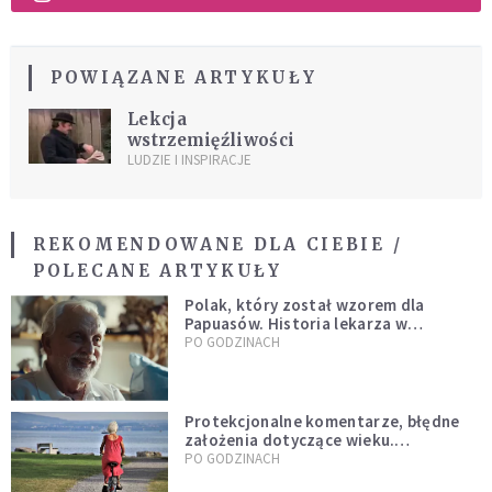
POWIĄZANE ARTYKUŁY
Lekcja
wstrzemięźliwości
LUDZIE I INSPIRACJE
REKOMENDOWANE DLA CIEBIE /
POLECANE ARTYKUŁY
Polak, który został wzorem dla
Papuasów. Historia lekarza w
sutannie, który uleczył dżunglę
PO GODZINACH
Protekcjonalne komentarze, błędne
założenia dotyczące wieku.
Stereotypy ranią, kłamią i rozrywają
PO GODZINACH
więzi