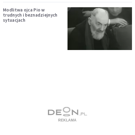
Modlitwa ojca Pio w
trudnych i beznadziejnych
sytuacjach