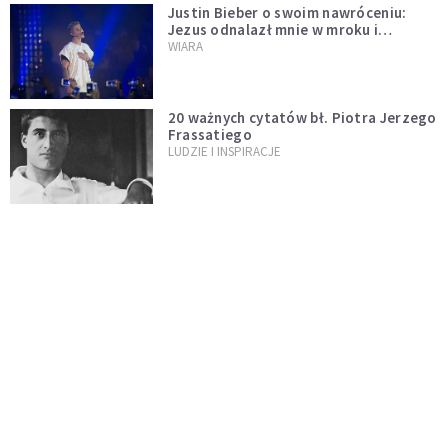
Justin Bieber o swoim nawróceniu:
Jezus odnalazł mnie w mroku i
wyciągnął mnie stamtąd
WIARA
20 ważnych cytatów bł. Piotra Jerzego
Frassatiego
LUDZIE I INSPIRACJE