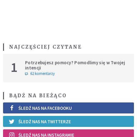
NAJCZĘŚCIEJ CZYTANE
1
Potrzebujesz pomocy? Pomodlimy się w Twojej
intencji
62 komentarzy
BĄDŹ NA BIEŻĄCO
ŚLEDŹ NAS NA FACEBOOKU
ŚLEDŹ NAS NA TWITTERZE
ŚLEDŹ NAS NA INSTAGRAMIE