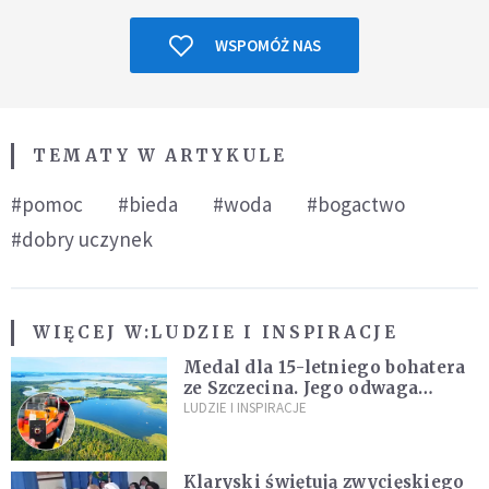
WSPOMÓŻ NAS
TEMATY W ARTYKULE
#pomoc
#bieda
#woda
#bogactwo
#dobry uczynek
WIĘCEJ W:
LUDZIE I INSPIRACJE
Medal dla 15-letniego bohatera
ze Szczecina. Jego odwaga
ocaliła ludzkie życie
LUDZIE I INSPIRACJE
Klaryski świętują zwycięskiego