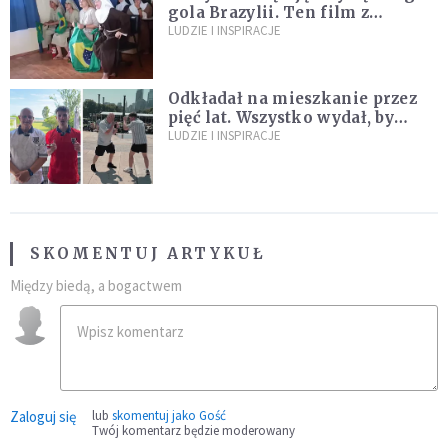
gola Brazylii. Ten film z
zakonnicami obejrzały już
LUDZIE I INSPIRACJE
miliony
Odkładał na mieszkanie przez
pięć lat. Wszystko wydał, by
spełnić marzenie 80-letniego
LUDZIE I INSPIRACJE
dziadka
SKOMENTUJ ARTYKUŁ
Między biedą, a bogactwem
Zaloguj się
lub
skomentuj jako Gość
Twój komentarz będzie moderowany