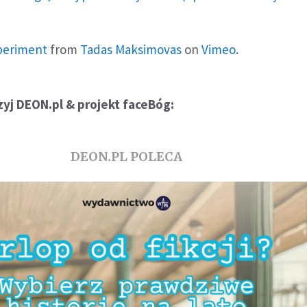
periment
from
Tadas Maksimovas
on
Vimeo
.
yj DEON.pl & projekt faceBóg:
DEON.PL POLECA