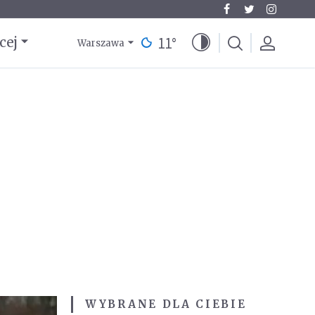
11
°
cej
Warszawa
WYBRANE DLA CIEBIE