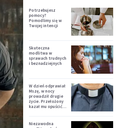
Potrzebujesz
pomocy?
Pomodlimy się w
Twojej intencji
Skuteczna
modlitwa w
sprawach trudnych
i beznadziejnych
W dzień odprawiał
Mszę, w nocy
prowadził drugie
życie. Przełożony
kazał mu opuścić
zakon
Niezawodna