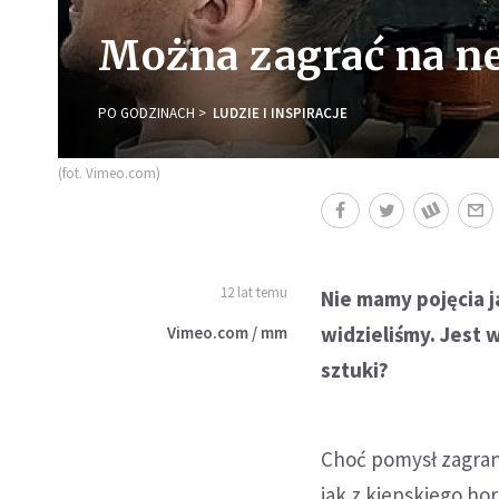
Można zagrać na ne
PO GODZINACH
LUDZIE I INSPIRACJE
(fot. Vimeo.com)
12 lat temu
Nie mamy pojęcia j
widzieliśmy. Jest 
Vimeo.com / mm
sztuki?
Choć pomysł zagrani
jak z kiepskiego ho