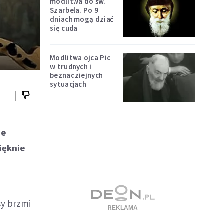
modlitwa do św.
Szarbela. Po 9
dniach mogą dziać
się cuda
Modlitwa ojca Pio
w trudnych i
beznadziejnych
sytuacjach
ie
ięknie
sy brzmi