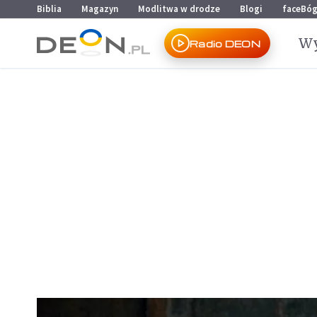
Przejdź do menu głównego
Przejdź do treści
Biblia
Magazyn
Modlitwa w drodze
Blogi
faceBó
Wy
Radio DEON