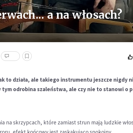
rwach... a na włosach?
ak to działa, ale takiego instrumentu jeszcze nigdy n
w tym odrobina szaleństwa, ale czy nie to stanowi o p
a na skrzypcach, które zamiast strun mają ludzkie wło
rroru, efekt końcowy jest zaskakująco spokojny.