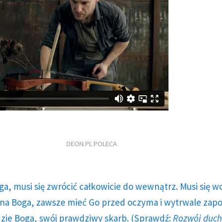
DEON.PL POLECA
ga, musi się zwrócić całkowicie do wewnątrz. Musi się w
a Boga, zawsze mieć Go przed oczyma i wytrwale zap
dzie Boga, swój prawdziwy skarb. (Sprawdź:
Rozwój duc