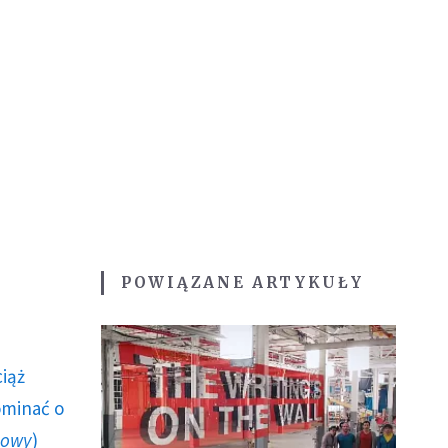
POWIĄZANE ARTYKUŁY
ciąż
ominać o
howy
)