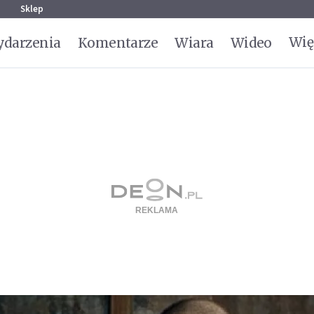
g
Sklep
Wię
darzenia
Komentarze
Wiara
Wideo