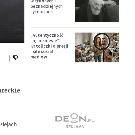
w trudnych i
beznadziejnych
sytuacjach
„Autentyczność
się nie niesie”.
Katoliczki o presji
i sile social
mediów
ureckie
ziejach