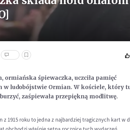
zka składa hołd ofiarom
O]
, ormiańska śpiewaczka, uczciła pamięć
w ludobójstwie Ormian. W kościele, który t
zburzyć, zaśpiewała przepiękną modlitwę.
z 1915 roku to jedna z najbardziej tragicznych kart w d
wiat obchodzi właśnie setną rocznicę tych wydarzeń.