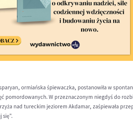
Gasparyan, ormiańska śpiewaczka, postanowiła w sponta
ięć pomordowanych. W przeznaczonym niegdyś do rozbi
Krzyża nad tureckim jeziorem Akdamar, zaśpiewała prze
 się".