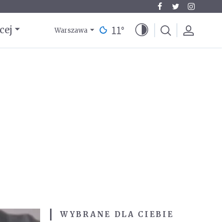
11
°
cej
Warszawa
WYBRANE DLA CIEBIE