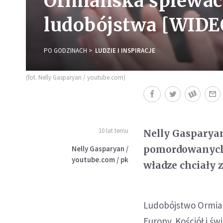
Ormiańska śpiewac
ludobójstwa [WIDE
PO GODZINACH
LUDZIE I INSPIRACJE
(fot. Nelly Gasparyan / youtube.com)
10 lat temu
Nelly Gasparyan
pomordowanych 
Nelly Gasparyan /
youtube.com / pk
władze chciały 
Ludobójstwo Ormian 
Europy. Kościół i ś