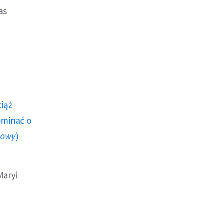
as
ciąż
ominać o
howy
)
Maryi