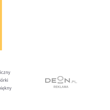
niczny
órki
piękny