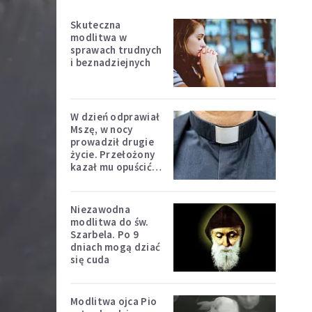
Skuteczna
modlitwa w
sprawach trudnych
i beznadziejnych
W dzień odprawiał
Mszę, w nocy
prowadził drugie
życie. Przełożony
kazał mu opuścić
zakon
Niezawodna
modlitwa do św.
Szarbela. Po 9
dniach mogą dziać
się cuda
Modlitwa ojca Pio