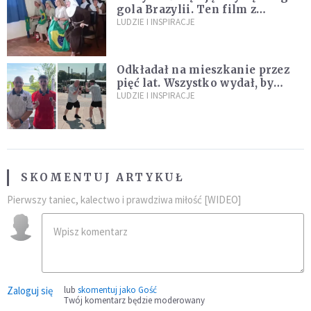
gola Brazylii. Ten film z
zakonnicami obejrzały już
LUDZIE I INSPIRACJE
miliony
Odkładał na mieszkanie przez
pięć lat. Wszystko wydał, by
spełnić marzenie 80-letniego
LUDZIE I INSPIRACJE
dziadka
SKOMENTUJ ARTYKUŁ
Pierwszy taniec, kalectwo i prawdziwa miłość [WIDEO]
Zaloguj się
lub
skomentuj jako Gość
Twój komentarz będzie moderowany