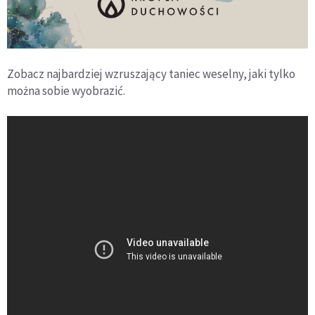
Zobacz najbardziej wzruszający taniec weselny, jaki tylko
można sobie wyobrazić.