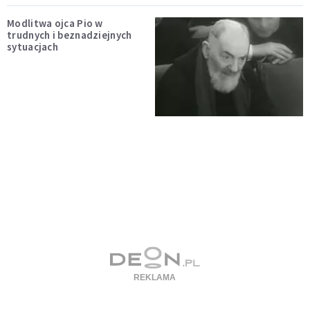
Modlitwa ojca Pio w
trudnych i beznadziejnych
sytuacjach