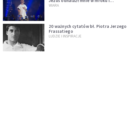
Jezus odnalazł mnie w mroku i
wyciągnął mnie stamtąd
WIARA
20 ważnych cytatów bł. Piotra Jerzego
Frassatiego
LUDZIE I INSPIRACJE