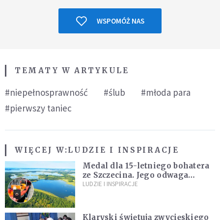
WSPOMÓŻ NAS
TEMATY W ARTYKULE
#niepełnosprawność
#ślub
#młoda para
#pierwszy taniec
WIĘCEJ W:
LUDZIE I INSPIRACJE
Medal dla 15-letniego bohatera
ze Szczecina. Jego odwaga
ocaliła ludzkie życie
LUDZIE I INSPIRACJE
Klaryski świętują zwycięskiego