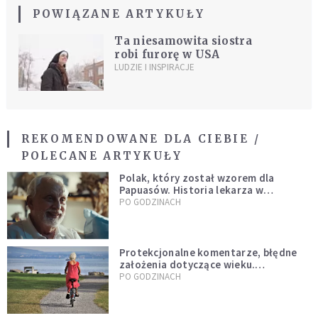
POWIĄZANE ARTYKUŁY
Ta niesamowita siostra
robi furorę w USA
LUDZIE I INSPIRACJE
REKOMENDOWANE DLA CIEBIE /
POLECANE ARTYKUŁY
Polak, który został wzorem dla
Papuasów. Historia lekarza w
sutannie, który uleczył dżunglę
PO GODZINACH
Protekcjonalne komentarze, błędne
założenia dotyczące wieku.
Stereotypy ranią, kłamią i rozrywają
PO GODZINACH
więzi