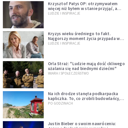
Krzysztof Pałys OP: otrzymywałem
więcej niż byłem w stanie przyjąć, a
Bóg stawał się bardziej realny niż
LUDZIE I INSPIRACJE
wszystko inne
Kryzys wieku średniego to fakt.
Najgorszy moment życia przypada w
konkretnym czasie
LUDZIE I INSPIRACJE
Orla Straż: "Ludzie mają dość ckliwego
użalania się nad biednymi dziećmi"
WIARA I SPOŁECZEŃSTWO
Na ich drodze stanęła podkarpacka
kapliczka. To, co zrobili budowlańcy,
wzrusza i daje nadzieję [GALERIA]
PO GODZINACH
Justin Bieber o swoim nawróceniu: