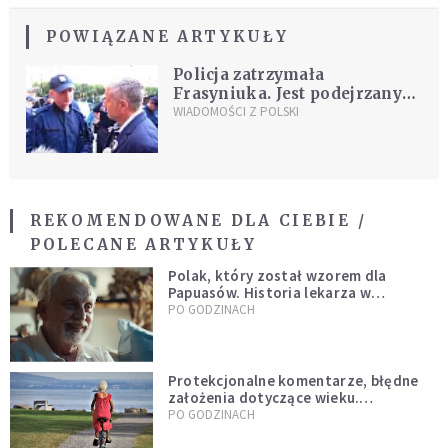
POWIĄZANE ARTYKUŁY
Policja zatrzymała
Frasyniuka. Jest podejrzany
wz. z incydentem podczas
WIADOMOŚCI Z POLSKI
miesięcznicy smoleńskiej
REKOMENDOWANE DLA CIEBIE /
POLECANE ARTYKUŁY
Polak, który został wzorem dla
Papuasów. Historia lekarza w
sutannie, który uleczył dżunglę
PO GODZINACH
Protekcjonalne komentarze, błędne
założenia dotyczące wieku.
Stereotypy ranią, kłamią i rozrywają
PO GODZINACH
więzi