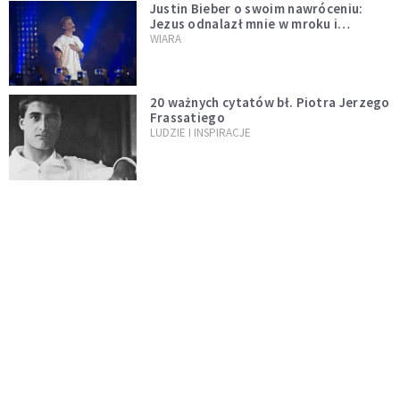
Justin Bieber o swoim nawróceniu:
Jezus odnalazł mnie w mroku i
wyciągnął mnie stamtąd
WIARA
20 ważnych cytatów bł. Piotra Jerzego
Frassatiego
LUDZIE I INSPIRACJE