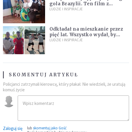
gola Brazylii. Ten film z
zakonnicami obejrzały już
LUDZIE I INSPIRACJE
miliony
Odkładał na mieszkanie przez
pięć lat. Wszystko wydał, by
spełnić marzenie 80-letniego
LUDZIE I INSPIRACJE
dziadka
SKOMENTUJ ARTYKUŁ
Policjanci zatrzymali kierowcę, który płakał. Nie wiedzieli, że uratują
komuś życie
Zaloguj się
lub
skomentuj jako Gość