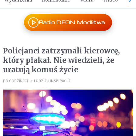
Radio DEON Modlitwa
Policjanci zatrzymali kierowcę,
który płakał. Nie wiedzieli, że
uratują komuś życie
PO GODZINACH
LUDZIE I INSPIRACJE