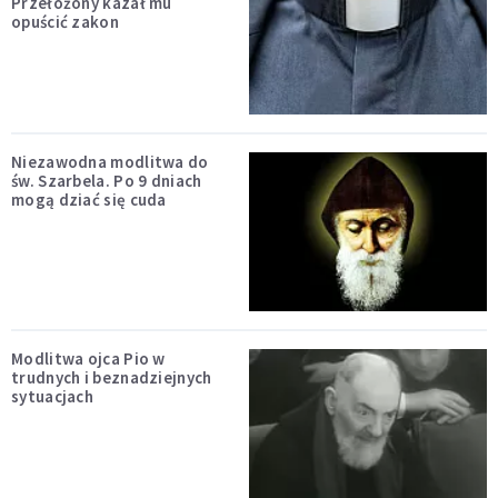
Przełożony kazał mu
opuścić zakon
Niezawodna modlitwa do
św. Szarbela. Po 9 dniach
mogą dziać się cuda
Modlitwa ojca Pio w
trudnych i beznadziejnych
sytuacjach