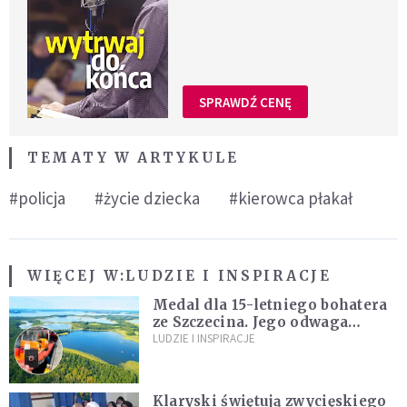
SPRAWDŹ CENĘ
TEMATY W ARTYKULE
#policja
#życie dziecka
#kierowca płakał
WIĘCEJ W:
LUDZIE I INSPIRACJE
Medal dla 15-letniego bohatera
ze Szczecina. Jego odwaga
ocaliła ludzkie życie
LUDZIE I INSPIRACJE
Klaryski świętują zwycięskiego