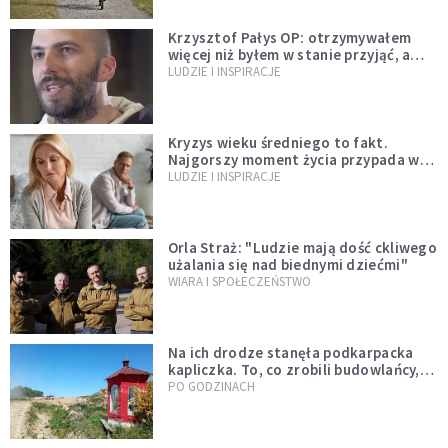
Krzysztof Pałys OP: otrzymywałem
więcej niż byłem w stanie przyjąć, a
Bóg stawał się bardziej realny niż
LUDZIE I INSPIRACJE
wszystko inne
Kryzys wieku średniego to fakt.
Najgorszy moment życia przypada w
konkretnym czasie
LUDZIE I INSPIRACJE
Orla Straż: "Ludzie mają dość ckliwego
użalania się nad biednymi dziećmi"
WIARA I SPOŁECZEŃSTWO
Na ich drodze stanęła podkarpacka
kapliczka. To, co zrobili budowlańcy,
wzrusza i daje nadzieję [GALERIA]
PO GODZINACH