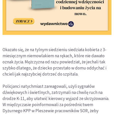
Okazało się, że na tylnym siedzieniu siedziała kobieta z 3-
miesięcznym niemowlakiem na rękach, które nie dawało
oznak życia. Mężczyzna od razu powiedział, że jechali tak
szybko dlatego, że dziecko przestało w domu oddychać i
chcieli jak najszybciej dotrzeć do szpitala.
Policjanci natychmiast zareagowali, użyli sygnałów
dźwiękowych i świetlnych, zatrzymali na chwilę ruch na
drodze K-11, aby ułatwić kierowcy wyjazd ze skrzyżowania.
W międzyczasie poinformowali za pośrednictwem
Dyżurnego KPP w Pleszewie pracowników SOR, żeby