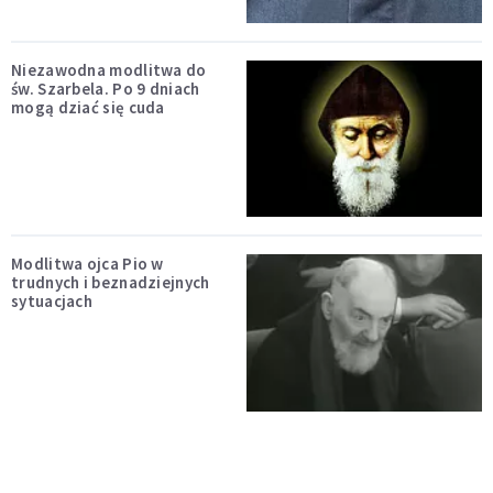
Niezawodna modlitwa do
św. Szarbela. Po 9 dniach
mogą dziać się cuda
Modlitwa ojca Pio w
trudnych i beznadziejnych
sytuacjach