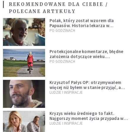
REKOMENDOWANE DLA CIEBIE /
POLECANE ARTYKUŁY
Polak, który został wzorem dla
Papuasów. Historia lekarza w
sutannie, który uleczył dżunglę
PO GODZINACH
Protekcjonalne komentarze, błędne
założenia dotyczące wieku.
Stereotypy ranią, kłamią i rozrywają
PO GODZINACH
więzi
Krzysztof Pałys OP: otrzymywałem
więcej niż byłem w stanie przyjąć, a
Bóg stawał się bardziej realny niż
LUDZIE I INSPIRACJE
wszystko inne
Kryzys wieku średniego to fakt.
Najgorszy moment życia przypada w
konkretnym czasie
LUDZIE I INSPIRACJE