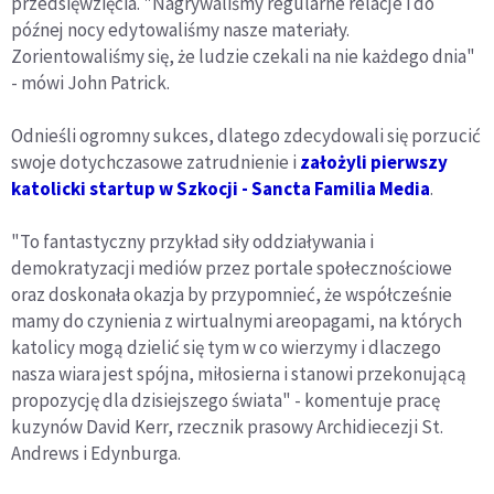
przedsięwzięcia. "Nagrywaliśmy regularne relacje i do
późnej nocy edytowaliśmy nasze materiały.
Zorientowaliśmy się, że ludzie czekali na nie każdego dnia"
- mówi John Patrick.
Odnieśli ogromny sukces, dlatego zdecydowali się porzucić
swoje dotychczasowe zatrudnienie i
założyli pierwszy
katolicki startup w Szkocji - Sancta Familia Media
.
"To fantastyczny przykład siły oddziaływania i
demokratyzacji mediów przez portale społecznościowe
oraz doskonała okazja by przypomnieć, że współcześnie
mamy do czynienia z wirtualnymi areopagami, na których
katolicy mogą dzielić się tym w co wierzymy i dlaczego
nasza wiara jest spójna, miłosierna i stanowi przekonującą
propozycję dla dzisiejszego świata" - komentuje pracę
kuzynów David Kerr, rzecznik prasowy Archidiecezji St.
Andrews i Edynburga.