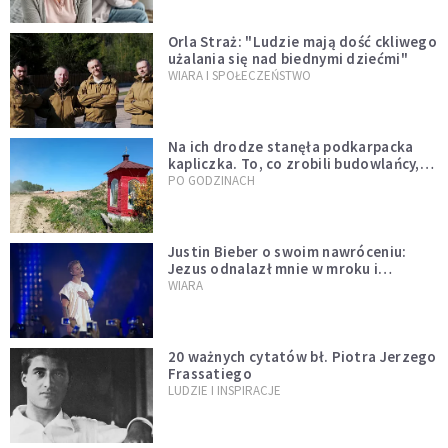
Orla Straż: "Ludzie mają dość ckliwego
użalania się nad biednymi dziećmi"
WIARA I SPOŁECZEŃSTWO
Na ich drodze stanęła podkarpacka
kapliczka. To, co zrobili budowlańcy,
wzrusza i daje nadzieję [GALERIA]
PO GODZINACH
Justin Bieber o swoim nawróceniu:
Jezus odnalazł mnie w mroku i
wyciągnął mnie stamtąd
WIARA
20 ważnych cytatów bł. Piotra Jerzego
Frassatiego
LUDZIE I INSPIRACJE