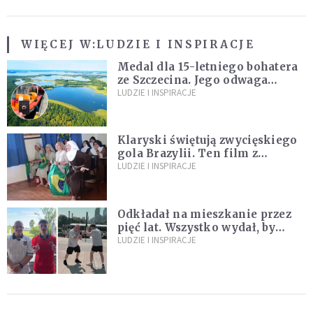
WIĘCEJ W:
LUDZIE I INSPIRACJE
Medal dla 15-letniego bohatera
ze Szczecina. Jego odwaga
ocaliła ludzkie życie
LUDZIE I INSPIRACJE
Klaryski świętują zwycięskiego
gola Brazylii. Ten film z
zakonnicami obejrzały już
LUDZIE I INSPIRACJE
miliony
Odkładał na mieszkanie przez
pięć lat. Wszystko wydał, by
spełnić marzenie 80-letniego
LUDZIE I INSPIRACJE
dziadka