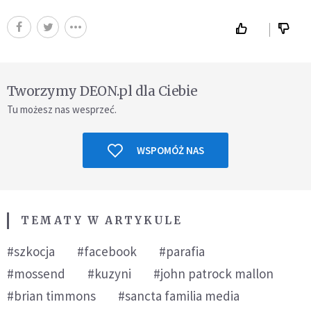
Tworzymy DEON.pl dla Ciebie
Tu możesz nas wesprzeć.
WSPOMÓŻ NAS
TEMATY W ARTYKULE
#szkocja
#facebook
#parafia
#mossend
#kuzyni
#john patrock mallon
#brian timmons
#sancta familia media