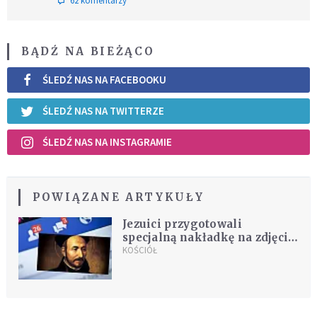
62 komentarzy
BĄDŹ NA BIEŻĄCO
ŚLEDŹ NAS NA FACEBOOKU
ŚLEDŹ NAS NA TWITTERZE
ŚLEDŹ NAS NA INSTAGRAMIE
POWIĄZANE ARTYKUŁY
Jezuici przygotowali
specjalną nakładkę na zdjęcia
profilowe Facebooka
KOŚCIÓŁ