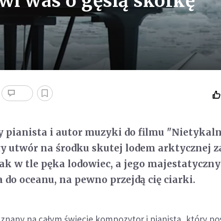
i was o gęsią skórkę
 pianista i autor muzyki do filmu "Nietykaln
y utwór na środku skutej lodem arktycznej z
jak w tle pęka lodowiec, a jego majestatyczny
do oceanu, na pewno przejdą cię ciarki.
 znany na całym świecie kompozytor i pianista, który po