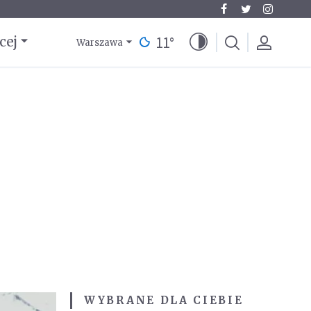
11
°
cej
Warszawa
WYBRANE DLA CIEBIE