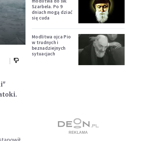
modlitwa do św.
Szarbela. Po 9
dniach mogą dziać
się cuda
Modlitwa ojca Pio
w trudnych i
beznadziejnych
sytuacjach
i"
atoki.
stanowił