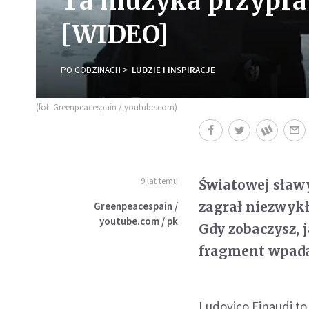
Ta muzyka przypraw
[WIDEO]
PO GODZINACH
LUDZIE I INSPIRACJE
(fot. Greenpeacespain / youtube.com)
9 lat temu
Światowej sławy
zagrał niezwykł
Greenpeacespain /
youtube.com / pk
Gdy zobaczysz, 
fragment wpada 
Ludovico Einaudi to