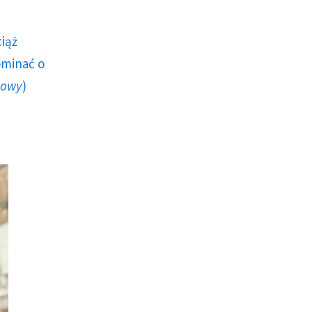
ciąż
ominać o
howy
)