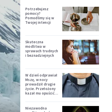
Potrzebujesz
pomocy?
Pomodlimy się w
Twojej intencji
Skuteczna
modlitwa w
sprawach trudnych
i beznadziejnych
W dzień odprawiał
Mszę, w nocy
prowadził drugie
życie. Przełożony
kazał mu opuścić
zakon
Niezawodna