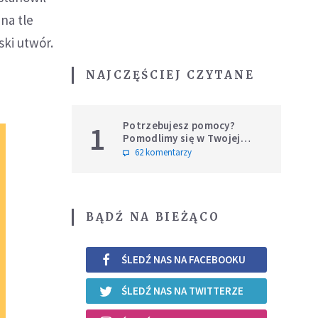
na tle
ki utwór.
NAJCZĘŚCIEJ CZYTANE
Potrzebujesz pomocy?
1
Pomodlimy się w Twojej
intencji
62 komentarzy
BĄDŹ NA BIEŻĄCO
ŚLEDŹ NAS NA FACEBOOKU
ŚLEDŹ NAS NA TWITTERZE