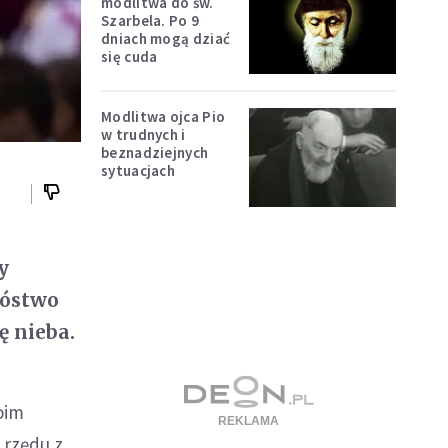
modlitwa do św.
Szarbela. Po 9
dniach mogą dziać
się cuda
Modlitwa ojca Pio
w trudnych i
beznadziejnych
sytuacjach
y
nóstwo
ę nieba.
oim
 rzędu z