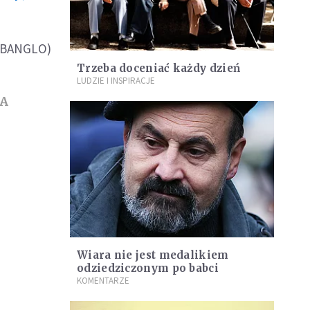
ABANGLO)
Trzeba doceniać każdy dzień
LUDZIE I INSPIRACJE
CA
Wiara nie jest medalikiem
odziedziczonym po babci
KOMENTARZE