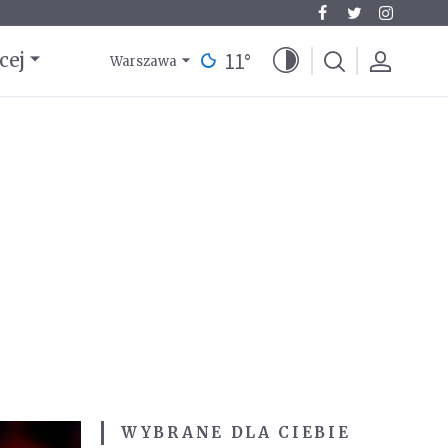
11
°
cej
Warszawa
WYBRANE DLA CIEBIE