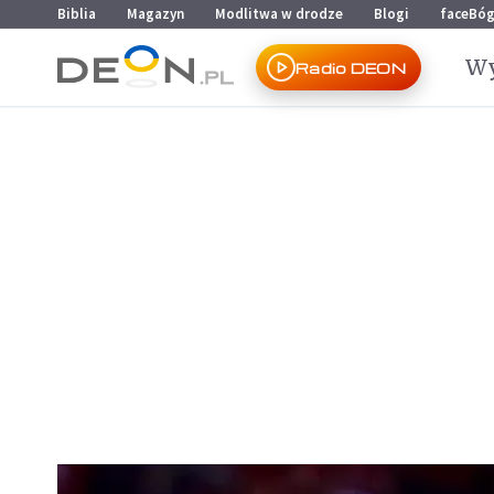
Przejdź do menu głównego
Przejdź do treści
Biblia
Magazyn
Modlitwa w drodze
Blogi
faceBó
Wy
Radio DEON