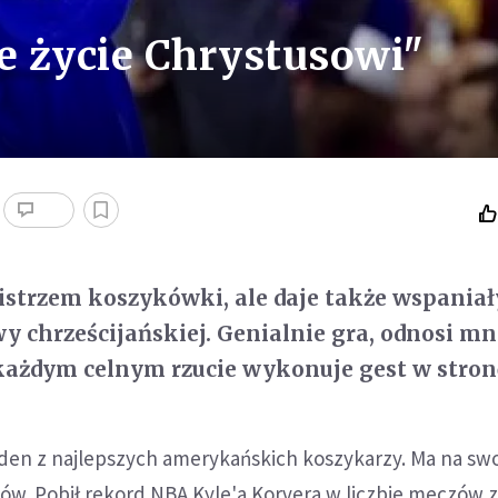
e życie Chrystusowi"
mistrzem koszykówki, ale daje także wspaniał
y chrześcijańskiej. Genialnie gra, odnosi m
każdym celnym rzucie wykonuje gest w stron
eden z najlepszych amerykańskich koszykarzy. Ma na sw
ów. Pobił rekord NBA Kyle'a Korvera w liczbie meczów z