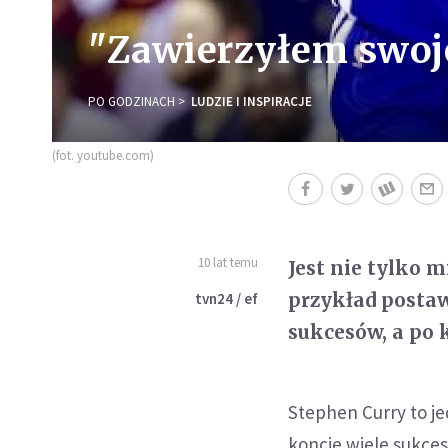
"Zawierzyłem swoj
PO GODZINACH
LUDZIE I INSPIRACJE
(fot. youtube.com)
10 lat temu
Jest nie tylko 
przykład postaw
tvn24 / ef
sukcesów, a po 
Stephen Curry to j
koncie wiele sukces