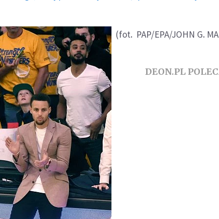
(fot. PAP/EPA/JOHN G. M
DEON.PL POLE