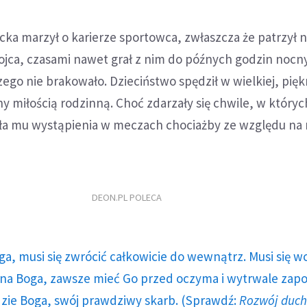
cka marzył o karierze sportowca, zwłaszcza że patrzył 
ojca, czasami nawet grał z nim do późnych godzin nocn
zego nie brakowało. Dzieciństwo spędził w wielkiej, pięk
ny miłością rodzinną. Choć zdarzały się chwile, w któr
ła mu wystąpienia w meczach chociażby ze względu na
DEON.PL POLECA
ga, musi się zwrócić całkowicie do wewnątrz. Musi się w
a Boga, zawsze mieć Go przed oczyma i wytrwale zap
dzie Boga, swój prawdziwy skarb. (Sprawdź:
Rozwój duc