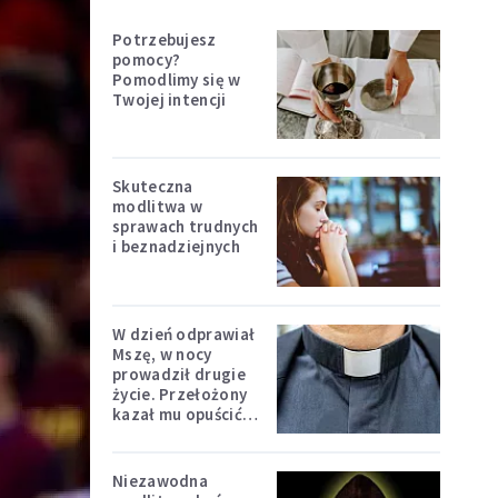
Potrzebujesz
pomocy?
Pomodlimy się w
Twojej intencji
Skuteczna
modlitwa w
sprawach trudnych
i beznadziejnych
W dzień odprawiał
Mszę, w nocy
prowadził drugie
życie. Przełożony
kazał mu opuścić
zakon
Niezawodna