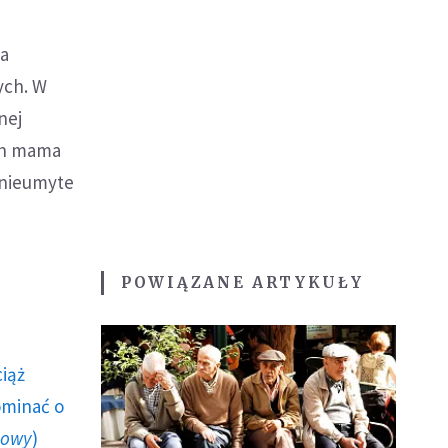
na
ych. W
nej
ych mama
 nieumyte
POWIĄZANE ARTYKUŁY
ciąż
ominać o
howy
)