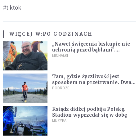
#tiktok
WIĘCEJ W:
PO GODZINACH
„Nawet święcenia biskupie nie
uchronią przed bąblami”.
Archidiecezja pokazała
MICHAŁKI
nagranie z pielgrzymki
Tam, gdzie życzliwość jest
sposobem na przetrwanie. Dwa
tygodnie na Alasce [REPORTAŻ]
PODRÓŻE
Ksiądz didżej podbija Polskę.
Stadion wyprzedał się w dobę
MUZYKA