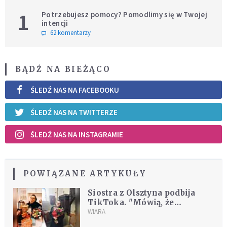
1
Potrzebujesz pomocy? Pomodlimy się w Twojej
intencji
62 komentarzy
BĄDŹ NA BIEŻĄCO
ŚLEDŹ NAS NA FACEBOOKU
ŚLEDŹ NAS NA TWITTERZE
ŚLEDŹ NAS NA INSTAGRAMIE
POWIĄZANE ARTYKUŁY
Siostra z Olsztyna podbija
TikToka. "Mówią, że
ocieplam wizerunek
WIARA
Kościoła"