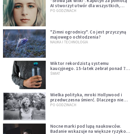
"Słowa jak wilki". Kapucyn za pomocą
AI stworzył utwór dla wszystkich,
którzy doświadczają hejtu
PO GODZINACH
"Zimni ogrodnicy". Co jest przyczyną
majowego ochłodzenia?
NAUKA I TECHNOLOGIA
Wiktor rekordzistą systemu
kaucyjnego. 15-latek zebrał ponad 7
tys. butelek i puszek
ŚWIAT
Wielka polityka, mroki Hollywood i
przedwczesna śmierć. Dlaczego nie
możemy przestać mówić o Marilyn
PO GODZINACH
Monroe?
Nocne marki pod lupą naukowców.
Badanie wskazuje na większe ryzyko