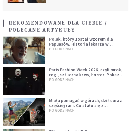
REKOMENDOWANE DLA CIEBIE /
POLECANE ARTYKUŁY
Polak, który został wzorem dla
Papuasów. Historia lekarza w
sutannie, który uleczył dżunglę
PO GODZINACH
Paris Fashion Week 2026, czyli mrok,
rogi, sztuczna krew, horror. Pokaz
mody czy fascynacja diabłem?
PO GODZINACH
Miała pomagać w górach, dziś coraz
częściej rani. Co stało się z
Tatromaniakami?
PO GODZINACH