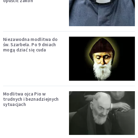
opuścić zakon
Niezawodna modlitwa do
św. Szarbela. Po 9 dniach
mogą dziać się cuda
Modlitwa ojca Pio w
trudnych i beznadziejnych
sytuacjach