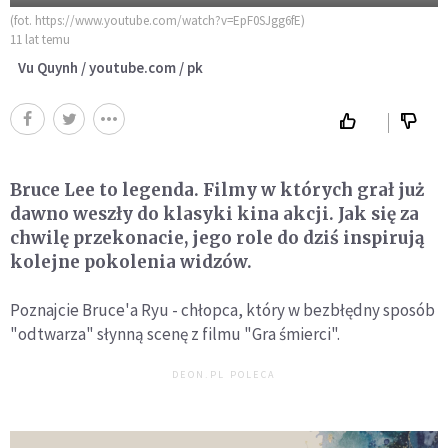
(fot. https://www.youtube.com/watch?v=EpF0SJgg6fE)
11 lat temu
Vu Quynh / youtube.com / pk
Bruce Lee to legenda. Filmy w których grał już
dawno weszły do klasyki kina akcji. Jak się za
chwilę przekonacie, jego role do dziś inspirują
kolejne pokolenia widzów.
Poznajcie Bruce'a Ryu - chłopca, który w bezbłędny sposób
"odtwarza" słynną scenę z filmu "Gra śmierci".
DEON.PL POLECA