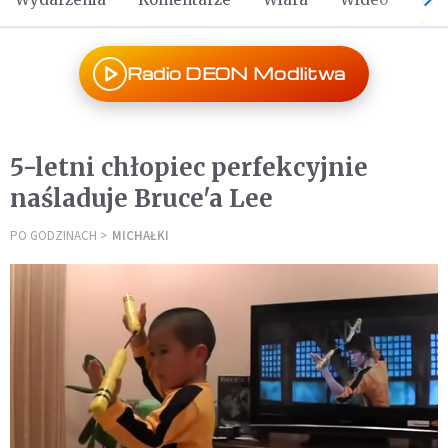
Radio DEON Modlitwa
5-letni chłopiec perfekcyjnie
naśladuje Bruce'a Lee
PO GODZINACH
MICHAŁKI