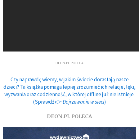
DEON.PL POLECA
Czy naprawdę wiemy, w jakim świecie dorastają nasze
dzieci? Ta książka pomaga lepiej zrozumieć ich relacje, lęki,
wyzwania oraz codzienność, w której offline już nie istnieje.
(Sprawdź 👉
Dojrzewanie w sieci
)
DEON.PL POLECA