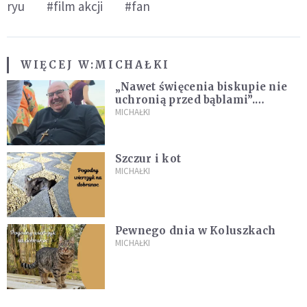
ryu
#film akcji
#fan
WIĘCEJ W:
MICHAŁKI
„Nawet święcenia biskupie nie
uchronią przed bąblami”.
Archidiecezja pokazała
MICHAŁKI
nagranie z pielgrzymki
Szczur i kot
MICHAŁKI
Pewnego dnia w Koluszkach
MICHAŁKI