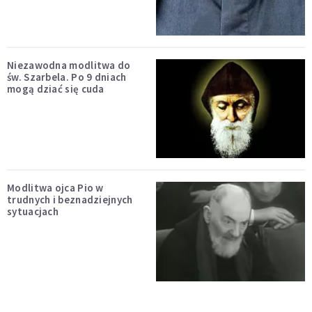
Niezawodna modlitwa do
św. Szarbela. Po 9 dniach
mogą dziać się cuda
Modlitwa ojca Pio w
trudnych i beznadziejnych
sytuacjach