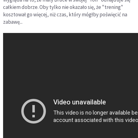
całkiem dobrze. Oby tylko nie okazało się, że "trening"
kosztował go więcej, niż czas, który mógłby poświęcić na
zabawę...