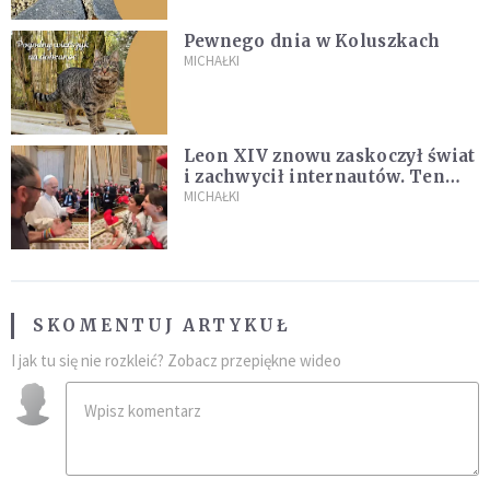
Pewnego dnia w Koluszkach
MICHAŁKI
Leon XIV znowu zaskoczył świat
i zachwycił internautów. Ten
film ma już 22 mln wyświetleń!
MICHAŁKI
SKOMENTUJ ARTYKUŁ
I jak tu się nie rozkleić? Zobacz przepiękne wideo