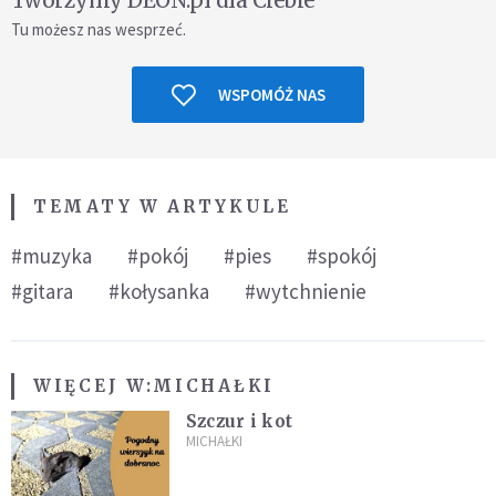
Tworzymy DEON.pl dla Ciebie
Tu możesz nas wesprzeć.
WSPOMÓŻ NAS
TEMATY W ARTYKULE
#muzyka
#pokój
#pies
#spokój
#gitara
#kołysanka
#wytchnienie
WIĘCEJ W:
MICHAŁKI
Szczur i kot
MICHAŁKI