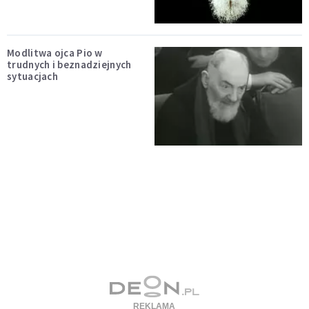
Modlitwa ojca Pio w
trudnych i beznadziejnych
sytuacjach