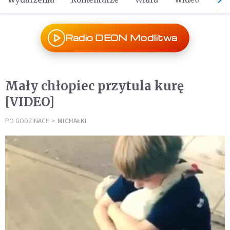
Radio DEON Modlitwa
Mały chłopiec przytula kurę
[VIDEO]
PO GODZINACH
MICHAŁKI