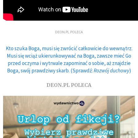
DEON.PL POLECA
Kto szuka Boga, musi się zwrócić całkowicie do wewnątrz.
Musi się wciąż ukierunkowywać na Boga, zawsze mieć Go
przed oczyma i wytrwale zapominać o sobie, aż znajdzie
Boga, swój prawdziwy skarb. (Sprawdź:
Rozwój duchowy
)
DEON.PL POLECA