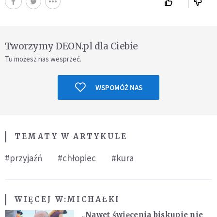
Tworzymy DEON.pl dla Ciebie
Tu możesz nas wesprzeć.
WSPOMÓŻ NAS
TEMATY W ARTYKULE
#przyjaźń
#chłopiec
#kura
WIĘCEJ W:
MICHAŁKI
„Nawet święcenia biskupie nie