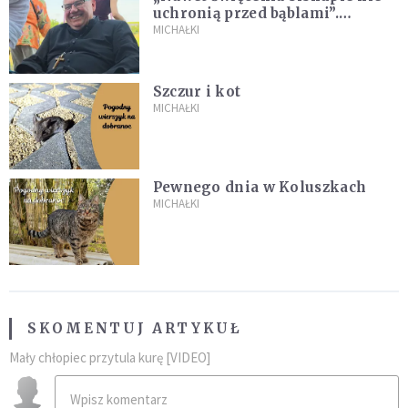
uchronią przed bąblami”.
Archidiecezja pokazała
MICHAŁKI
nagranie z pielgrzymki
Szczur i kot
MICHAŁKI
Pewnego dnia w Koluszkach
MICHAŁKI
SKOMENTUJ ARTYKUŁ
Mały chłopiec przytula kurę [VIDEO]