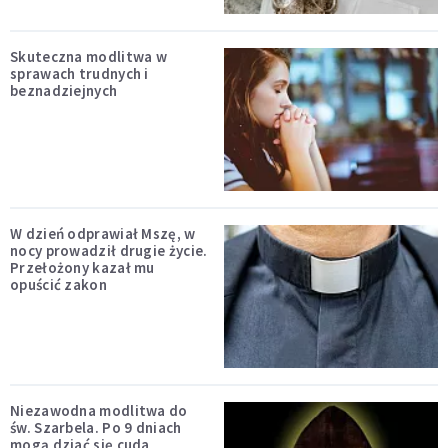
Skuteczna modlitwa w
sprawach trudnych i
beznadziejnych
W dzień odprawiał Mszę, w
nocy prowadził drugie życie.
Przełożony kazał mu
opuścić zakon
Niezawodna modlitwa do
św. Szarbela. Po 9 dniach
mogą dziać się cuda