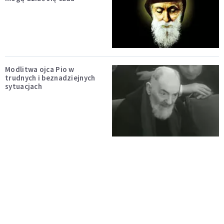
Modlitwa ojca Pio w
trudnych i beznadziejnych
sytuacjach