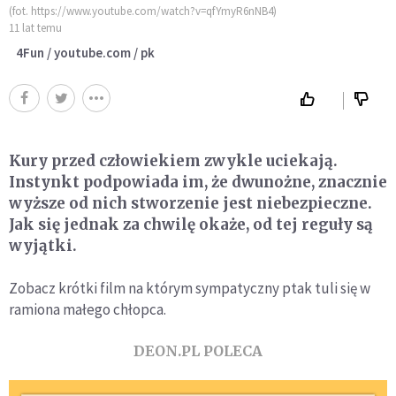
(fot. https://www.youtube.com/watch?v=qfYmyR6nNB4)
11 lat temu
4Fun / youtube.com / pk
Kury przed człowiekiem zwykle uciekają.
Instynkt podpowiada im, że dwunożne, znacznie
wyższe od nich stworzenie jest niebezpieczne.
Jak się jednak za chwilę okaże, od tej reguły są
wyjątki.
Zobacz krótki film na którym sympatyczny ptak tuli się w
ramiona małego chłopca.
DEON.PL POLECA