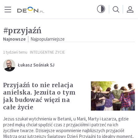
Przejdź do menu głównego
Przejdź do treści
#przyjaźń
Najnowsze
Najpopularniejsze
1 tydzień temu
INTELIGENTNE ŻYCIE
Łukasz Sośniak SJ
Przyjaźń to nie relacja
anielska. Jezuita o tym
jak budować więzi na
całe życie
Jezus szukał wytchnienia w Betanii, u Marii, Marty i Łazarza, gdzie
przed męką chciał spędzić czas z przyjaciółmi i patrzeć na ich
życzliwe twarze. Dzisiejsze wspomnienie najbliższych przyjaciół
Mistrza oraz jutrzejszy Światowy Dzień Przyjaźni to idealny moment,