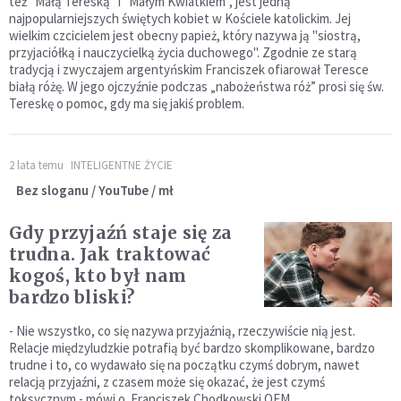
też "Małą Tereską" i "Małym Kwiatkiem", jest jedną
najpopularniejszych świętych kobiet w Kościele katolickim. Jej
wielkim czcicielem jest obecny papież, który nazywa ją "siostrą,
przyjaciółką i nauczycielką życia duchowego". Zgodnie ze starą
tradycją i zwyczajem argentyńskim Franciszek ofiarował Teresce
białą różę. W jego ojczyźnie podczas „nabożeństwa róż” prosi się św.
Tereskę o pomoc, gdy ma się jakiś problem.
2 lata temu
INTELIGENTNE ŻYCIE
Bez sloganu / YouTube / mł
Gdy przyjaźń staje się za
trudna. Jak traktować
kogoś, kto był nam
bardzo bliski?
- Nie wszystko, co się nazywa przyjaźnią, rzeczywiście nią jest.
Relacje międzyludzkie potrafią być bardzo skomplikowane, bardzo
trudne i to, co wydawało się na początku czymś dobrym, nawet
relacją przyjaźni, z czasem może się okazać, że jest czymś
toksycznym - mówi o. Franciszek Chodkowski OFM.