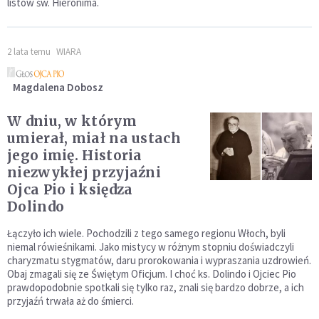
listów św. Hieronima.
2 lata temu
WIARA
Magdalena Dobosz
W dniu, w którym
umierał, miał na ustach
jego imię. Historia
niezwykłej przyjaźni
Ojca Pio i księdza
Dolindo
Łączyło ich wiele. Pochodzili z tego samego regionu Włoch, byli
niemal rówieśnikami. Jako mistycy w różnym stopniu doświadczyli
charyzmatu stygmatów, daru prorokowania i wypraszania uzdrowień.
Obaj zmagali się ze Świętym Oficjum. I choć ks. Dolindo i Ojciec Pio
prawdopodobnie spotkali się tylko raz, znali się bardzo dobrze, a ich
przyjaźń trwała aż do śmierci.