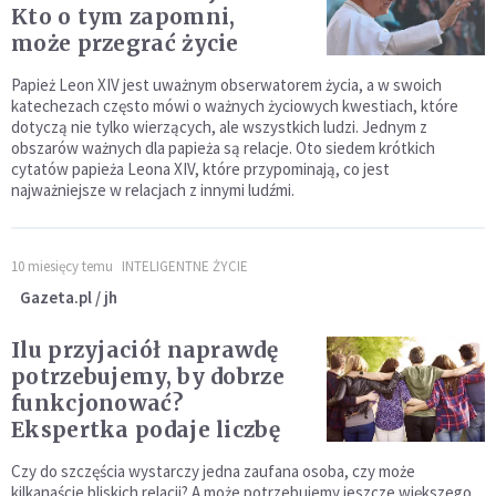
Kto o tym zapomni,
może przegrać życie
Papież Leon XIV jest uważnym obserwatorem życia, a w swoich
katechezach często mówi o ważnych życiowych kwestiach, które
dotyczą nie tylko wierzących, ale wszystkich ludzi. Jednym z
obszarów ważnych dla papieża są relacje. Oto siedem krótkich
cytatów papieża Leona XIV, które przypominają, co jest
najważniejsze w relacjach z innymi ludźmi.
10 miesięcy temu
INTELIGENTNE ŻYCIE
Gazeta.pl / jh
Ilu przyjaciół naprawdę
potrzebujemy, by dobrze
funkcjonować?
Ekspertka podaje liczbę
Czy do szczęścia wystarczy jedna zaufana osoba, czy może
kilkanaście bliskich relacji? A może potrzebujemy jeszcze większego