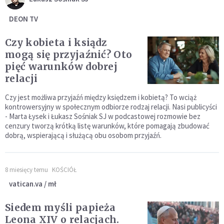
DEON TV
Czy kobieta i ksiądz
mogą się przyjaźnić? Oto
pięć warunków dobrej
relacji
Czy jest możliwa przyjaźń między księdzem i kobietą? To wciąż
kontrowersyjny w społecznym odbiorze rodzaj relacji. Nasi publicyści
- Marta Łysek i Łukasz Sośniak SJ w podcastowej rozmowie bez
cenzury tworzą krótką listę warunków, które pomagają zbudować
dobrą, wspierającą i służącą obu osobom przyjaźń.
8 miesięcy temu
KOŚCIÓŁ
vatican.va / mł
Siedem myśli papieża
Leona XIV o relacjach.