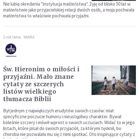
Nie lubię określenia "instytucja małżeństwa". Żyję od blisko 50 lat w
małżeństwie jako przyjacielskiej relacji dwóch osób, a moja pochwała
małżeństwa to właściwie pochwała przyjaźni.
1 rok temu
WIARA
Św. Hieronim o miłości i
przyjaźni. Mało znane
cytaty ze szczerych
listów wielkiego
tłumacza Biblii
Był jednym z największych erudytów swoich czasów: miał
specyficzne poczucie humoru i nieustępliwy charakter. Bywał
boleśnie szczery i mówił wprost o swoich uczuciach. Widać to w jego
listach, które pisał do swoich przyjaciół, za którymi tęsknił, bo
choroba nie pozwalała mu się z nimi spotkać. Oto inspirujące cytaty z