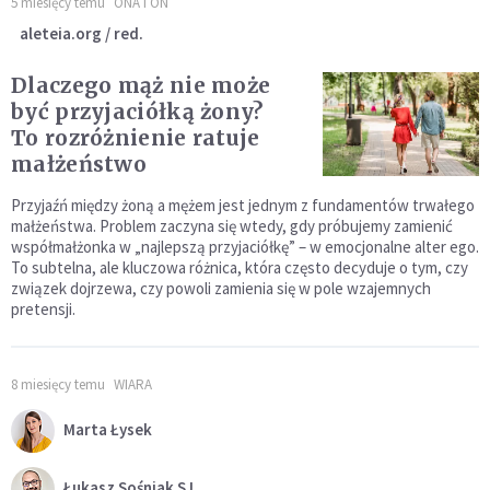
5 miesięcy temu
ONA I ON
aleteia.org / red.
Dlaczego mąż nie może
być przyjaciółką żony?
To rozróżnienie ratuje
małżeństwo
Przyjaźń między żoną a mężem jest jednym z fundamentów trwałego
małżeństwa. Problem zaczyna się wtedy, gdy próbujemy zamienić
współmałżonka w „najlepszą przyjaciółkę” – w emocjonalne alter ego.
To subtelna, ale kluczowa różnica, która często decyduje o tym, czy
związek dojrzewa, czy powoli zamienia się w pole wzajemnych
pretensji.
8 miesięcy temu
WIARA
Marta Łysek
Łukasz Sośniak SJ