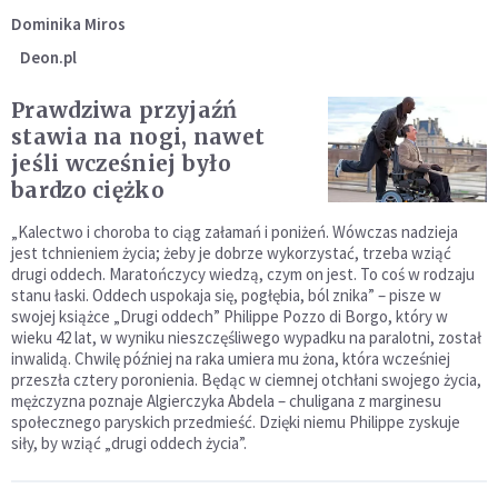
Dominika Miros
Deon.pl
Prawdziwa przyjaźń
stawia na nogi, nawet
jeśli wcześniej było
bardzo ciężko
„Kalectwo i choroba to ciąg załamań i poniżeń. Wówczas nadzieja
jest tchnieniem życia; żeby je dobrze wykorzystać, trzeba wziąć
drugi oddech. Maratończycy wiedzą, czym on jest. To coś w rodzaju
stanu łaski. Oddech uspokaja się, pogłębia, ból znika” – pisze w
swojej książce „Drugi oddech” Philippe Pozzo di Borgo, który w
wieku 42 lat, w wyniku nieszczęśliwego wypadku na paralotni, został
inwalidą. Chwilę później na raka umiera mu żona, która wcześniej
przeszła cztery poronienia. Będąc w ciemnej otchłani swojego życia,
mężczyzna poznaje Algierczyka Abdela – chuligana z marginesu
społecznego paryskich przedmieść. Dzięki niemu Philippe zyskuje
siły, by wziąć „drugi oddech życia”.