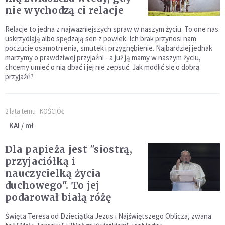
nie wychodzą ci relacje
Relacje to jedna z najważniejszych spraw w naszym życiu. To one nas
uskrzydlają albo spędzają sen z powiek. Ich brak przynosi nam
poczucie osamotnienia, smutek i przygnębienie. Najbardziej jednak
marzymy o prawdziwej przyjaźni - a już ją mamy w naszym życiu,
chcemy umieć o nią dbać i jej nie zepsuć. Jak modlić się o dobrą
przyjaźń?
2 lata temu
KOŚCIÓŁ
KAI / mł
Dla papieża jest "siostrą,
przyjaciółką i
nauczycielką życia
duchowego". To jej
podarował białą różę
Święta Teresa od Dzieciątka Jezus i Najświętszego Oblicza, zwana