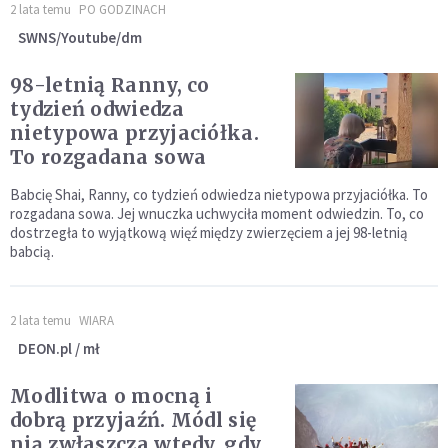
2 lata temu
PO GODZINACH
SWNS/Youtube/dm
98-letnią Ranny, co
tydzień odwiedza
nietypowa przyjaciółka.
To rozgadana sowa
Babcię Shai, Ranny, co tydzień odwiedza nietypowa przyjaciółka. To
rozgadana sowa. Jej wnuczka uchwyciła moment odwiedzin. To, co
dostrzegła to wyjątkową więź między zwierzęciem a jej 98-letnią
babcią.
2 lata temu
WIARA
DEON.pl / mł
Modlitwa o mocną i
dobrą przyjaźń. Módl się
nią zwłaszcza wtedy, gdy