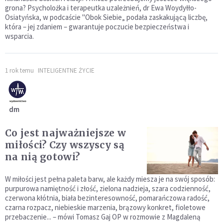
grona? Psycholożka i terapeutka uzależnień, dr Ewa Woydyłło-
Osiatyńska, w podcaście "Obok Siebie„ podała zaskakującą liczbę,
która – jej zdaniem – gwarantuje poczucie bezpieczeństwa i
wsparcia.
1 rok temu
INTELIGENTNE ŻYCIE
dm
Co jest najważniejsze w
miłości? Czy wszyscy są
na nią gotowi?
W miłości jest pełna paleta barw, ale każdy miesza je na swój sposób:
purpurowa namiętność i złość, zielona nadzieja, szara codzienność,
czerwona kłótnia, biała bezinteresowność, pomarańczowa radość,
czarna rozpacz, niebieskie marzenia, brązowy konkret, fioletowe
przebaczenie... – mówi Tomasz Gaj OP w rozmowie z Magdaleną