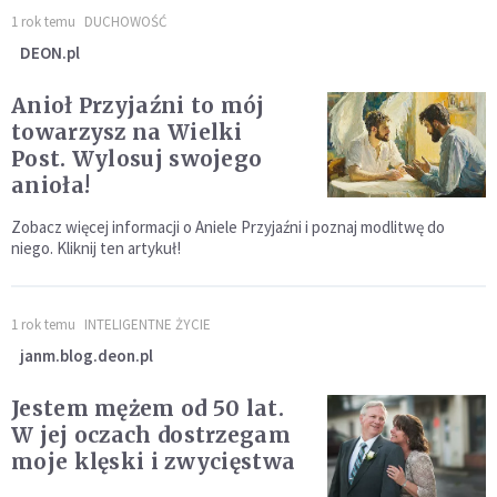
1 rok temu
DUCHOWOŚĆ
DEON.pl
Anioł Przyjaźni to mój
towarzysz na Wielki
Post. Wylosuj swojego
anioła!
Zobacz więcej informacji o Aniele Przyjaźni i poznaj modlitwę do
niego. Kliknij ten artykuł!
1 rok temu
INTELIGENTNE ŻYCIE
janm.blog.deon.pl
Jestem mężem od 50 lat.
W jej oczach dostrzegam
moje klęski i zwycięstwa