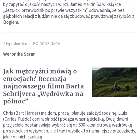
by zapytać o jakość naszych więzi. James Martin SJ w książce
„Jezuicki przewodnik po prawie wszystkim” udowadnia, że bez
głębokich relacji z ludźmi nie da się zbudować prawdziwej zażyłości z
Bogiem.
4 tygodnie temu
PO GODZINACH
Weronika Saran
Jak mężczyźni mówią o
emocjach? Recenzja
najnowszego filmu Barta
Schrijvera „Wędrówka na
północ”
Chris (Bart Harder) ma dom, pracę i planuje założyć rodzinę. Lluis
(Carles Pulido) ceni wolność i podąża własną ścieżką. Dwaj dawni
przyjaciele postanawiają wybrać się na 600-kilometrową wędrówkę
po szkockich wyżynach, ale trud i wysiłek to najmniejsze przeszkody,
jakie na nich czekają.