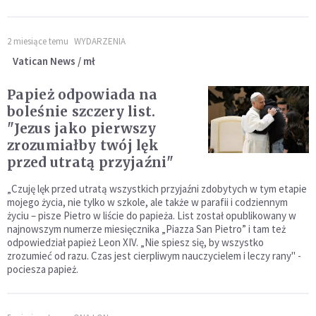
2 miesiące temu
WYDARZENIA
Vatican News / mł
Papież odpowiada na
boleśnie szczery list.
"Jezus jako pierwszy
zrozumiałby twój lęk
przed utratą przyjaźni"
„Czuję lęk przed utratą wszystkich przyjaźni zdobytych w tym etapie
mojego życia, nie tylko w szkole, ale także w parafii i codziennym
życiu – pisze Pietro w liście do papieża. List został opublikowany w
najnowszym numerze miesięcznika „Piazza San Pietro” i tam też
odpowiedział papież Leon XIV. „Nie spiesz się, by wszystko
zrozumieć od razu. Czas jest cierpliwym nauczycielem i leczy rany" -
pociesza papież.