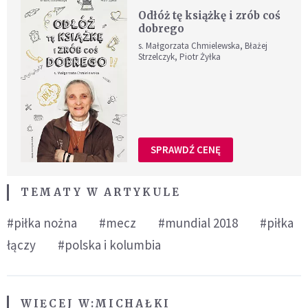
Odłóż tę książkę i zrób coś
dobrego
s. Małgorzata Chmielewska, Błażej
Strzelczyk, Piotr Żyłka
SPRAWDŹ CENĘ
TEMATY W ARTYKULE
#piłka nożna
#mecz
#mundial 2018
#piłka
łączy
#polska i kolumbia
WIĘCEJ W:
MICHAŁKI