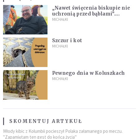
„Nawet święcenia biskupie nie
uchronią przed bąblami”.
Archidiecezja pokazała
MICHAŁKI
nagranie z pielgrzymki
Szczur i kot
MICHAŁKI
Pewnego dnia w Koluszkach
MICHAŁKI
SKOMENTUJ ARTYKUŁ
Młody kibic z Kolumbii pocieszył Polaka załamanego po meczu.
"Zapamiętam ten gest do końca życia"