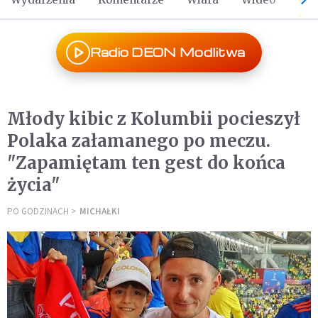
Radio DEON Modlitwa
Młody kibic z Kolumbii pocieszył
Polaka załamanego po meczu.
"Zapamiętam ten gest do końca
życia"
PO GODZINACH
MICHAŁKI