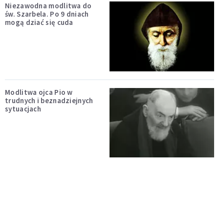
Niezawodna modlitwa do
św. Szarbela. Po 9 dniach
mogą dziać się cuda
Modlitwa ojca Pio w
trudnych i beznadziejnych
sytuacjach