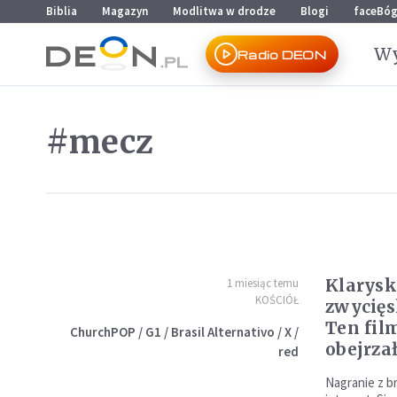
Przejdź do menu głównego
Przejdź do treści
Biblia
Magazyn
Modlitwa w drodze
Blogi
faceBó
Wy
Radio DEON
#mecz
Klarysk
1 miesiąc temu
KOŚCIÓŁ
zwycięs
Ten fil
ChurchPOP / G1 / Brasil Alternativo / X /
obejrza
red
Nagranie z br