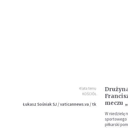
Drużyna
4 lata temu
KOŚCIÓŁ
Francis
meczu „F
Łukasz Sośniak SJ / vaticannews.va / tk
W niedzielę 
sportowego L
piłkarski po