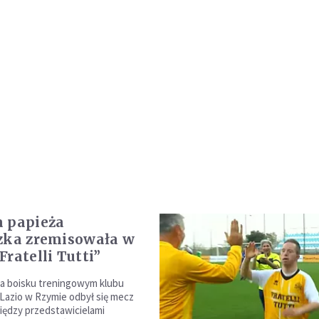
 papieża
zka zremisowała w
ratelli Tutti”
na boisku treningowym klubu
azio w Rzymie odbył się mecz
między przedstawicielami