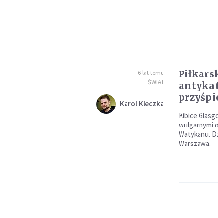
Piłkars
6 lat temu
ŚWIAT
antykat
przyśpi
Karol Kleczka
Kibice Glasg
wulgarnymi o
Watykanu. Dzi
Warszawa.