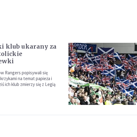
ki klub ukarany za
olickie
ewki
ow Rangers popisywali się
krzykami na temat papieża i
ś ich klub zmierzy się z Legią