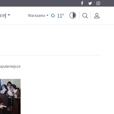
11
°
cej
Warszawa
opularniejsze