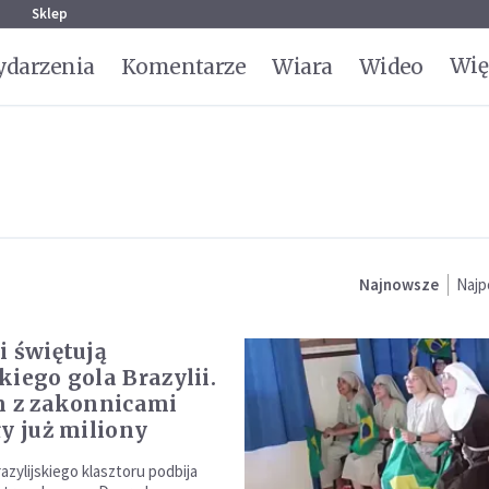
g
Sklep
Wię
darzenia
Komentarze
Wiara
Wideo
Najnowsze
Najp
i świętują
kiego gola Brazylii.
m z zakonnicami
ły już miliony
azylijskiego klasztoru podbija