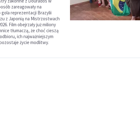
ostry zakonne z Dourados w
posób zareagowały na
gola reprezentacji Brazylii
zu z Japonią na Mistrzostwach
026. Film obejrzały już miliony
nnice tłumaczą, że choć cieszą
 odbioru, ich najważniejszym
ozostaje życie modlitwy.