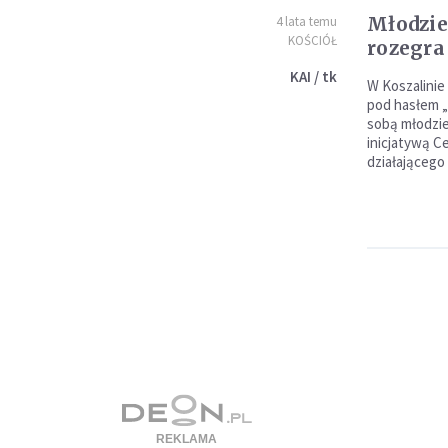
Młodzie
4 lata temu
KOŚCIÓŁ
rozegra
KAI / tk
W Koszalinie 
pod hasłem „
sobą młodzież
inicjatywą C
działającego 