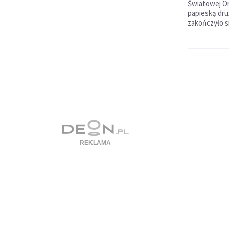
Światowej Or
papieską druż
zakończyło s