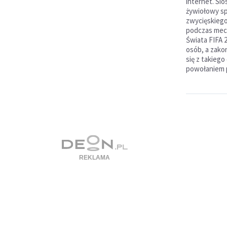
internet. Si
żywiołowy s
zwycięskiego 
podczas mec
Świata FIFA 2
osób, a zako
się z takiego
powołaniem p