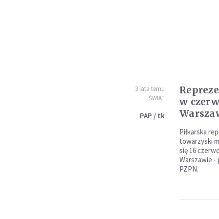
Repreze
3 lata temu
ŚWIAT
w czerw
Warsza
PAP / tk
Piłkarska rep
towarzyski m
się 16 czer
Warszawie - 
PZPN.