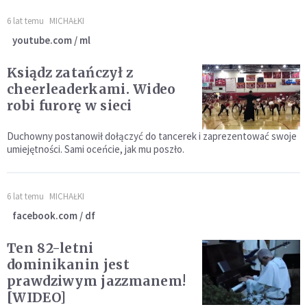
6 lat temu
MICHAŁKI
youtube.com / ml
Ksiądz zatańczył z
cheerleaderkami. Wideo
robi furorę w sieci
Duchowny postanowił dołączyć do tancerek i zaprezentować swoje
umiejętności. Sami oceńcie, jak mu poszło.
6 lat temu
MICHAŁKI
facebook.com / df
Ten 82-letni
dominikanin jest
prawdziwym jazzmanem!
[WIDEO]