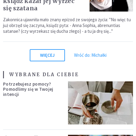
ksiądz kazał jej wyrzec
się szatana
Zakonnica ujawniła mało znany epizod ze swojego życia: "No więc tu
już obrzęd się zaczyna, ksiądz pyta: - Anna Sophia, abrenuntias
satanae? (czy wyrzekasz się ducha złego) - a tu ja drę się..."
WIĘCEJ
Wróć do: Michałki
WYBRANE DLA CIEBIE
Potrzebujesz pomocy?
Pomodlimy się w Twojej
intencji