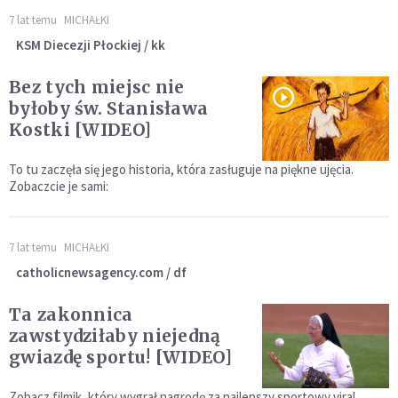
7 lat temu
MICHAŁKI
KSM Diecezji Płockiej / kk
Bez tych miejsc nie
byłoby św. Stanisława
Kostki [WIDEO]
To tu zaczęła się jego historia, która zasługuje na piękne ujęcia.
Zobaczcie je sami:
7 lat temu
MICHAŁKI
catholicnewsagency.com / df
Ta zakonnica
zawstydziłaby niejedną
gwiazdę sportu! [WIDEO]
Zobacz filmik, który wygrał nagrodę za najlepszy sportowy viral.