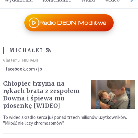
Radio DEON Modlitwa
MICHAŁKI
6 lat temu
MICHAŁKI
facebook.com / jb
Chłopiec trzyma na
rękach brata z zespołem
Downa i śpiewa mu
piosenkę [WIDEO]
To wideo skradło serca już ponad trzech milionów użytkowników.
"Miłość nie liczy chromosomów".