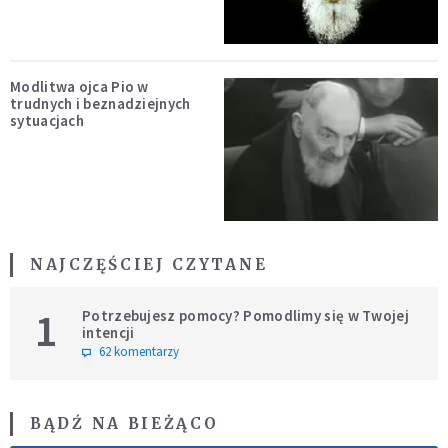
Modlitwa ojca Pio w
trudnych i beznadziejnych
sytuacjach
NAJCZĘŚCIEJ CZYTANE
1
Potrzebujesz pomocy? Pomodlimy się w Twojej
intencji
62 komentarzy
BĄDŹ NA BIEŻĄCO