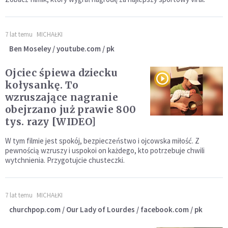
7 lat temu
MICHAŁKI
Ben Moseley / youtube.com / pk
Ojciec śpiewa dziecku
kołysankę. To
wzruszające nagranie
obejrzano już prawie 800
tys. razy [WIDEO]
W tym filmie jest spokój, bezpieczeństwo i ojcowska miłość. Z
pewnością wzruszy i uspokoi on każdego, kto potrzebuje chwili
wytchnienia. Przygotujcie chusteczki.
7 lat temu
MICHAŁKI
churchpop.com / Our Lady of Lourdes / facebook.com / pk