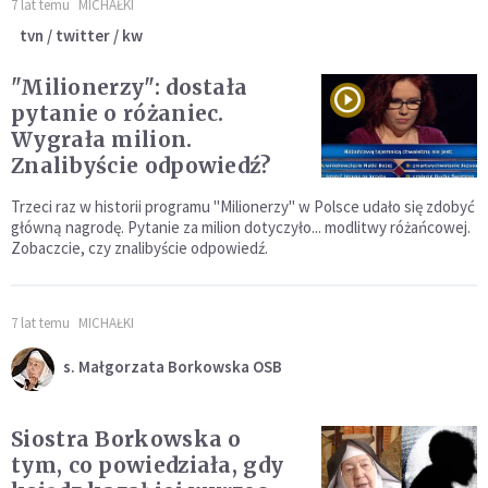
7 lat temu
MICHAŁKI
tvn / twitter / kw
"Milionerzy": dostała
pytanie o różaniec.
Wygrała milion.
Znalibyście odpowiedź?
Trzeci raz w historii programu "Milionerzy" w Polsce udało się zdobyć
główną nagrodę. Pytanie za milion dotyczyło... modlitwy różańcowej.
Zobaczcie, czy znalibyście odpowiedź.
7 lat temu
MICHAŁKI
s. Małgorzata Borkowska OSB
Siostra Borkowska o
tym, co powiedziała, gdy