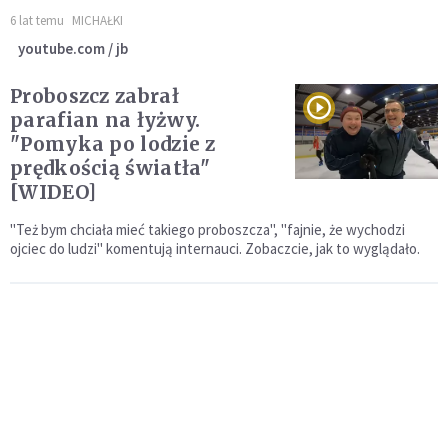
6 lat temu
MICHAŁKI
youtube.com / jb
Proboszcz zabrał
parafian na łyżwy.
"Pomyka po lodzie z
prędkością światła"
[WIDEO]
"Też bym chciała mieć takiego proboszcza", "fajnie, że wychodzi
ojciec do ludzi" komentują internauci. Zobaczcie, jak to wyglądało.