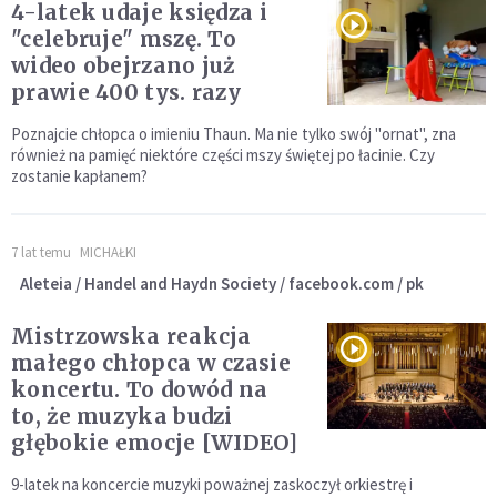
4-latek udaje księdza i
"celebruje" mszę. To
wideo obejrzano już
prawie 400 tys. razy
Poznajcie chłopca o imieniu Thaun. Ma nie tylko swój "ornat", zna
również na pamięć niektóre części mszy świętej po łacinie. Czy
zostanie kapłanem?
7 lat temu
MICHAŁKI
Aleteia / Handel and Haydn Society / facebook.com / pk
Mistrzowska reakcja
małego chłopca w czasie
koncertu. To dowód na
to, że muzyka budzi
głębokie emocje [WIDEO]
9-latek na koncercie muzyki poważnej zaskoczył orkiestrę i