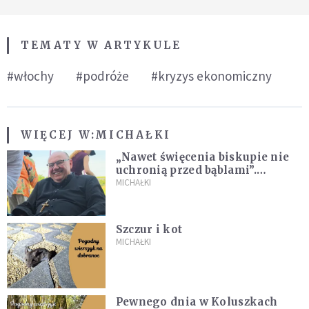
TEMATY W ARTYKULE
#włochy
#podróże
#kryzys ekonomiczny
WIĘCEJ W:
MICHAŁKI
„Nawet święcenia biskupie nie
uchronią przed bąblami”.
Archidiecezja pokazała
MICHAŁKI
nagranie z pielgrzymki
Szczur i kot
MICHAŁKI
Pewnego dnia w Koluszkach