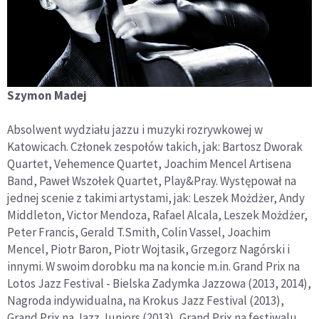
Szymon Madej
Absolwent wydziału jazzu i muzyki rozrywkowej w
Katowicach. Członek zespołów takich, jak: Bartosz Dworak
Quartet, Vehemence Quartet, Joachim Mencel Artisena
Band, Paweł Wszołek Quartet, Play&Pray. Występował na
jednej scenie z takimi artystami, jak: Leszek Możdżer, Andy
Middleton, Victor Mendoza, Rafael Alcala, Leszek Możdżer,
Peter Francis, Gerald T.Smith, Colin Vassel, Joachim
Mencel, Piotr Baron, Piotr Wojtasik, Grzegorz Nagórski i
innymi. W swoim dorobku ma na koncie m.in. Grand Prix na
Lotos Jazz Festival - Bielska Zadymka Jazzowa (2013, 2014),
Nagroda indywidualna, na Krokus Jazz Festival (2013),
Grand Prix na Jazz Juniors (2013), Grand Prix na festiwalu