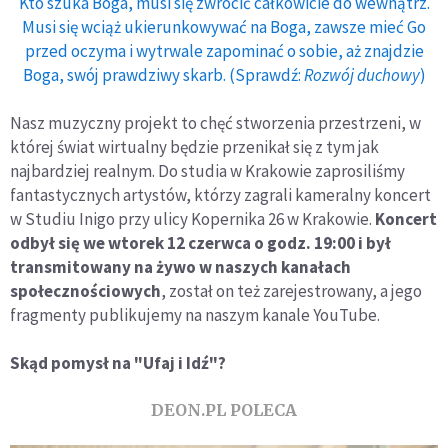
Kto szuka Boga, musi się zwrócić całkowicie do wewnątrz.
Musi się wciąż ukierunkowywać na Boga, zawsze mieć Go
przed oczyma i wytrwale zapominać o sobie, aż znajdzie
Boga, swój prawdziwy skarb. (Sprawdź:
Rozwój duchowy
)
Nasz muzyczny projekt to chęć stworzenia przestrzeni, w
której świat wirtualny będzie przenikał się z tym jak
najbardziej realnym. Do studia w Krakowie zaprosiliśmy
fantastycznych artystów, którzy zagrali kameralny koncert
w Studiu Inigo przy ulicy Kopernika 26 w Krakowie.
Koncert
odbył się we wtorek 12 czerwca o godz. 19:00 i był
transmitowany na żywo w naszych kanałach
społecznościowych
, został on też zarejestrowany, a jego
fragmenty publikujemy na naszym kanale YouTube.
Skąd pomysł na "Ufaj i Idź"?
DEON.PL POLECA