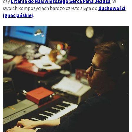
czy
Litania do Najświętszego Serca Pana Jezusa
. W
swoich kompozycjach bardzo często sięga do
duchowości
ignacjańskiej
.