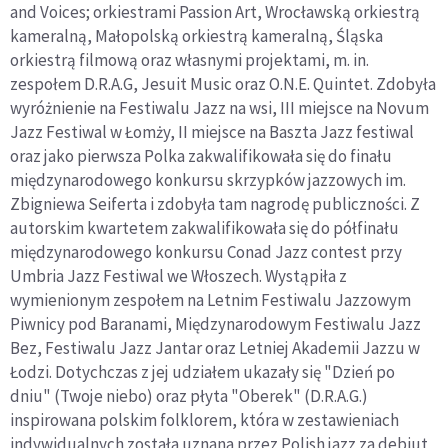
and Voices; orkiestrami Passion Art, Wrocławską orkiestrą
kameralną, Małopolską orkiestrą kameralną, Śląska
orkiestrą filmową oraz własnymi projektami, m. in.
zespołem D.R.A.G, Jesuit Music oraz O.N.E. Quintet. Zdobyła
wyróżnienie na Festiwalu Jazz na wsi, III miejsce na Novum
Jazz Festiwal w Łomży, II miejsce na Baszta Jazz festiwal
oraz jako pierwsza Polka zakwalifikowała się do finału
międzynarodowego konkursu skrzypków jazzowych im.
Zbigniewa Seiferta i zdobyła tam nagrodę publiczności. Z
autorskim kwartetem zakwalifikowała się do półfinału
międzynarodowego konkursu Conad Jazz contest przy
Umbria Jazz Festiwal we Włoszech. Wystąpiła z
wymienionym zespołem na Letnim Festiwalu Jazzowym
Piwnicy pod Baranami, Międzynarodowym Festiwalu Jazz
Bez, Festiwalu Jazz Jantar oraz Letniej Akademii Jazzu w
Łodzi. Dotychczas z jej udziałem ukazały się "Dzień po
dniu" (Twoje niebo) oraz płyta "Oberek" (D.R.A.G.)
inspirowana polskim folklorem, która w zestawieniach
indywidualnych została uznana przez Polish jazz za debiut