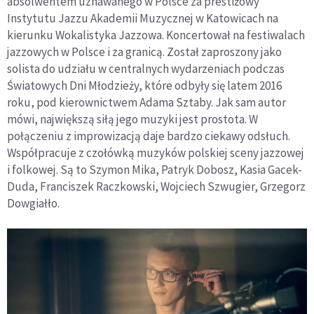
absolwentem uznawanego w Polsce za prestiżowy
Instytutu Jazzu Akademii Muzycznej w Katowicach na
kierunku Wokalistyka Jazzowa. Koncertował na festiwalach
jazzowych w Polsce i za granicą. Został zaproszony jako
solista do udziału w centralnych wydarzeniach podczas
Światowych Dni Młodzieży, które odbyły się latem 2016
roku, pod kierownictwem Adama Sztaby. Jak sam autor
mówi, największą siłą jego muzyki jest prostota. W
połączeniu z improwizacją daje bardzo ciekawy odsłuch.
Współpracuje z czołówką muzyków polskiej sceny jazzowej
i folkowej. Są to Szymon Mika, Patryk Dobosz, Kasia Gacek-
Duda, Franciszek Raczkowski, Wojciech Szwugier, Grzegorz
Dowgiałło.