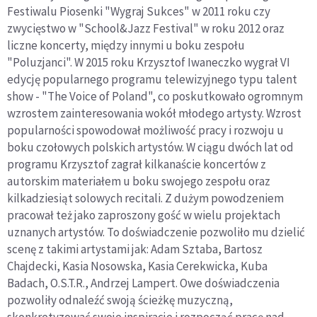
Festiwalu Piosenki "Wygraj Sukces" w 2011 roku czy
zwycięstwo w "School&Jazz Festival" w roku 2012 oraz
liczne koncerty, między innymi u boku zespołu
"Poluzjanci". W 2015 roku Krzysztof Iwaneczko wygrał VI
edycję popularnego programu telewizyjnego typu talent
show - "The Voice of Poland", co poskutkowało ogromnym
wzrostem zainteresowania wokół młodego artysty. Wzrost
popularności spowodował możliwość pracy i rozwoju u
boku czołowych polskich artystów. W ciągu dwóch lat od
programu Krzysztof zagrał kilkanaście koncertów z
autorskim materiałem u boku swojego zespołu oraz
kilkadziesiąt solowych recitali. Z dużym powodzeniem
pracował też jako zaproszony gość w wielu projektach
uznanych artystów. To doświadczenie pozwoliło mu dzielić
scenę z takimi artystami jak: Adam Sztaba, Bartosz
Chajdecki, Kasia Nosowska, Kasia Cerekwicka, Kuba
Badach, O.S.T.R., Andrzej Lampert. Owe doświadczenia
pozwoliły odnaleźć swoją ścieżkę muzyczną,