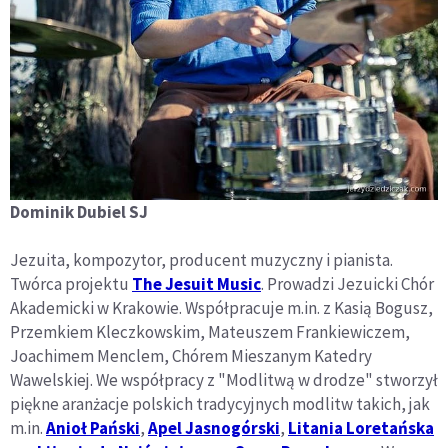
Dominik Dubiel SJ
Jezuita, kompozytor, producent muzyczny i pianista.
Twórca projektu
The Jesuit Music
. Prowadzi Jezuicki Chór
Akademicki w Krakowie. Współpracuje m.in. z Kasią Bogusz,
Przemkiem Kleczkowskim, Mateuszem Frankiewiczem,
Joachimem Menclem, Chórem Mieszanym Katedry
Wawelskiej. We współpracy z "Modlitwą w drodze" stworzył
piękne aranżacje polskich tradycyjnych modlitw takich, jak
m.in.
Anioł Pański
,
Apel Jasnogórski
,
Litania Loretańska