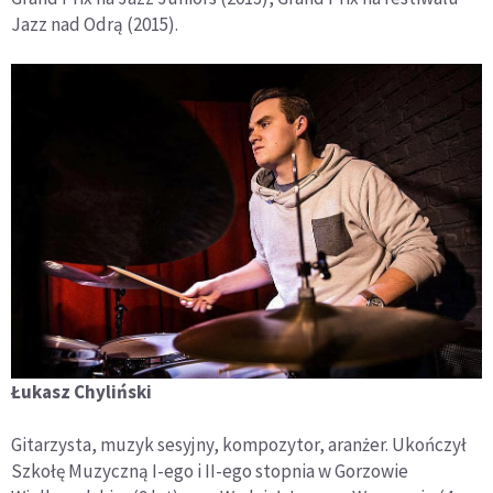
Jazz nad Odrą (2015).
Łukasz Chyliński
Gitarzysta, muzyk sesyjny, kompozytor, aranżer. Ukończył
Szkołę Muzyczną I-ego i II-ego stopnia w Gorzowie