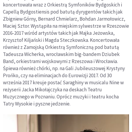
koncertowała wraz z Orkiestrą Symfoników Bydgoskich i
Capellą Bydgostiensis pod batutą dyrygentów takich jak
Zbigniew Górny, Bernard Chmielarz, Bohdan Jarmołowicz,
Maciej Sztor. Wystąpiła na miejskim sylwestrze w Rzeszowie
2016-2017 wśród artystów takich jak Majka Jeżowska,
Krzysztof Kiljański i Magda Steczkowska. Koncertowała
również z Zamojską Orkiestrą Symfoniczną pod batutą
Tadeusza Wicherka, wrocławskim big-bandem Dziubek
Band, orkiestrami wojskowymi z Rzeszowa i Wrocławia.
Śpiewa również chórki, np. na Gali Jubileuszowej Krystyny
Prońko, czy na eliminacjach do Eurowizji 2017. Od 30
września 2017 kreuje postać Saraghiny w musicalu Nine w
reżyserii Jacka Mikołajczyka na deskach Teatru
Muzycznego w Poznaniu. Oprócz muzyki i teatru kocha
Tatry Wysokie i pyszne jedzenie.