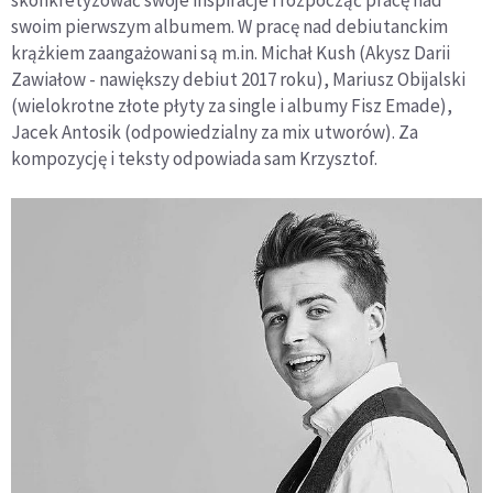
skonkretyzować swoje inspiracje i rozpocząć pracę nad
swoim pierwszym albumem. W pracę nad debiutanckim
krążkiem zaangażowani są m.in. Michał Kush (Akysz Darii
Zawiałow - nawiększy debiut 2017 roku), Mariusz Obijalski
(wielokrotne złote płyty za single i albumy Fisz Emade),
Jacek Antosik (odpowiedzialny za mix utworów). Za
kompozycję i teksty odpowiada sam Krzysztof.