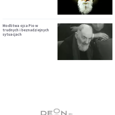
Modlitwa ojca Pio w
trudnych i beznadziejnych
sytuacjach