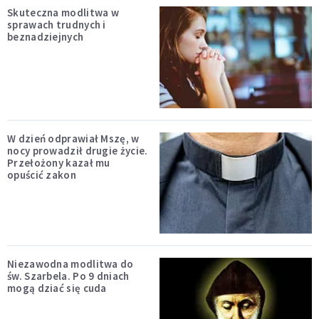
Skuteczna modlitwa w
sprawach trudnych i
beznadziejnych
W dzień odprawiał Mszę, w
nocy prowadził drugie życie.
Przełożony kazał mu
opuścić zakon
Niezawodna modlitwa do
św. Szarbela. Po 9 dniach
mogą dziać się cuda