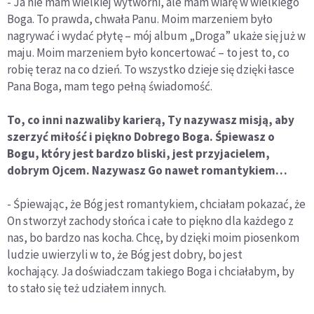
- Ja nie mam wielkiej wytwórni, ale mam wiarę w wielkiego
Boga. To prawda, chwała Panu. Moim marzeniem było
nagrywać i wydać płytę – mój album „Droga” ukaże się już w
maju. Moim marzeniem było koncertować – to jest to, co
robię teraz na co dzień. To wszystko dzieje się dzięki łasce
Pana Boga, mam tego pełną świadomość.
To, co inni nazwaliby karierą, Ty nazywasz misją, aby
szerzyć miłość i piękno Dobrego Boga. Śpiewasz o
Bogu, który jest bardzo bliski, jest przyjacielem,
dobrym Ojcem. Nazywasz Go nawet romantykiem…
- Śpiewając, że Bóg jest romantykiem, chciałam pokazać, że
On stworzył zachody słońca i całe to piękno dla każdego z
nas, bo bardzo nas kocha. Chcę, by dzięki moim piosenkom
ludzie uwierzyli w to, że Bóg jest dobry, bo jest
kochający. Ja doświadczam takiego Boga i chciałabym, by
to stało się też udziałem innych.