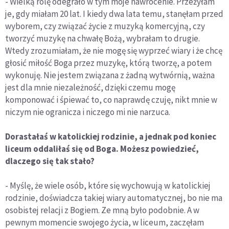
- Wielką rolę odegrało w tym moje nawrócenie. Przeżyłam
je, gdy miałam 20 lat. I kiedy dwa lata temu, stanęłam przed
wyborem, czy związać życie z muzyką komercyjną, czy
tworzyć muzykę na chwałę Bożą, wybrałam to drugie.
Wtedy zrozumiałam, że nie mogę się wyprzeć wiary i że chcę
głosić miłość Boga przez muzykę, którą tworzę, a potem
wykonuję. Nie jestem związana z żadną wytwórnią, ważna
jest dla mnie niezależność, dzięki czemu mogę
komponować i śpiewać to, co naprawdę czuję, nikt mnie w
niczym nie ogranicza i niczego mi nie narzuca.
Dorastałaś w katolickiej rodzinie, a jednak pod koniec
liceum oddaliłaś się od Boga. Możesz powiedzieć,
dlaczego się tak stało?
- Myślę, że wiele osób, które się wychowują w katolickiej
rodzinie, doświadcza takiej wiary automatycznej, bo nie ma
osobistej relacji z Bogiem. Ze mną było podobnie. A w
pewnym momencie swojego życia, w liceum, zaczęłam