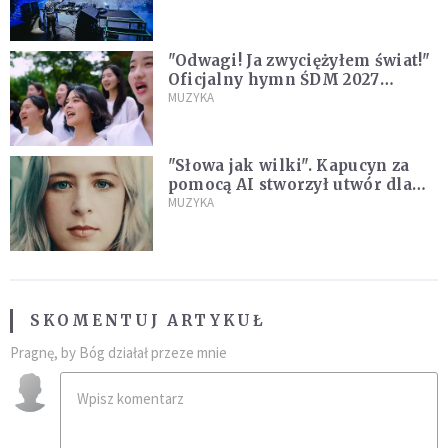
"Odwagi! Ja zwyciężyłem świat!"
Oficjalny hymn ŚDM 2027
zaprezentowany
MUZYKA
"Słowa jak wilki". Kapucyn za
pomocą AI stworzył utwór dla
wszystkich, którzy doświadczają
MUZYKA
hejtu
SKOMENTUJ ARTYKUŁ
Pragnę, by Bóg działał przeze mnie