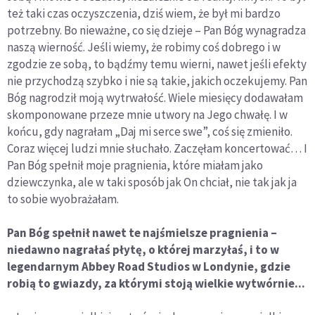
też taki czas oczyszczenia, dziś wiem, że był mi bardzo
potrzebny. Bo nieważne, co się dzieje – Pan Bóg wynagradza
naszą wierność. Jeśli wiemy, że robimy coś dobrego i w
zgodzie ze sobą, to bądźmy temu wierni, nawet jeśli efekty
nie przychodzą szybko i nie są takie, jakich oczekujemy. Pan
Bóg nagrodził moją wytrwałość. Wiele miesięcy dodawałam
skomponowane przeze mnie utwory na Jego chwałę. I w
końcu, gdy nagrałam „Daj mi serce swe”, coś się zmieniło.
Coraz więcej ludzi mnie słuchało. Zaczęłam koncertować… I
Pan Bóg spełnił moje pragnienia, które miałam jako
dziewczynka, ale w taki sposób jak On chciał, nie tak jak ja
to sobie wyobrażałam.
Pan Bóg spełnił nawet te najśmielsze pragnienia –
niedawno nagrałaś płytę, o której marzyłaś, i to w
legendarnym Abbey Road Studios w Londynie, gdzie
robią to gwiazdy, za którymi stoją wielkie wytwórnie...