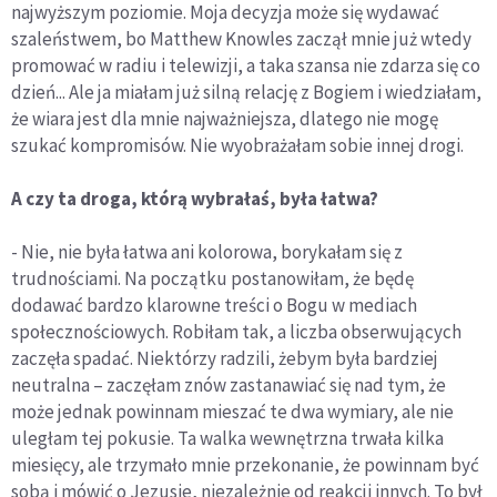
najwyższym poziomie. Moja decyzja może się wydawać
szaleństwem, bo Matthew Knowles zaczął mnie już wtedy
promować w radiu i telewizji, a taka szansa nie zdarza się co
dzień... Ale ja miałam już silną relację z Bogiem i wiedziałam,
że wiara jest dla mnie najważniejsza, dlatego nie mogę
szukać kompromisów. Nie wyobrażałam sobie innej drogi.
A czy ta droga, którą wybrałaś, była łatwa?
- Nie, nie była łatwa ani kolorowa, borykałam się z
trudnościami. Na początku postanowiłam, że będę
dodawać bardzo klarowne treści o Bogu w mediach
społecznościowych. Robiłam tak, a liczba obserwujących
zaczęła spadać. Niektórzy radzili, żebym była bardziej
neutralna – zaczęłam znów zastanawiać się nad tym, że
może jednak powinnam mieszać te dwa wymiary, ale nie
uległam tej pokusie. Ta walka wewnętrzna trwała kilka
miesięcy, ale trzymało mnie przekonanie, że powinnam być
sobą i mówić o Jezusie, niezależnie od reakcji innych. To był