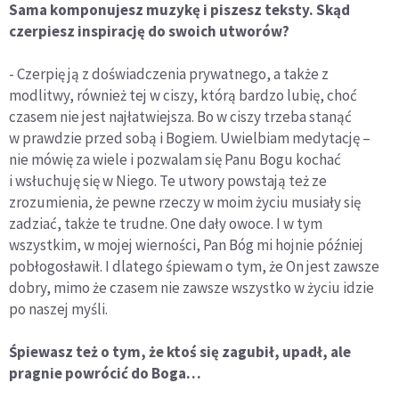
Sama komponujesz muzykę i piszesz teksty. Skąd
czerpiesz inspirację do swoich utworów?
- Czerpię ją z doświadczenia prywatnego, a także z
modlitwy, również tej w ciszy, którą bardzo lubię, choć
czasem nie jest najłatwiejsza. Bo w ciszy trzeba stanąć
w prawdzie przed sobą i Bogiem. Uwielbiam medytację –
nie mówię za wiele i pozwalam się Panu Bogu kochać
i wsłuchuję się w Niego. Te utwory powstają też ze
zrozumienia, że pewne rzeczy w moim życiu musiały się
zadziać, także te trudne. One dały owoce. I w tym
wszystkim, w mojej wierności, Pan Bóg mi hojnie później
pobłogosławił. I dlatego śpiewam o tym, że On jest zawsze
dobry, mimo że czasem nie zawsze wszystko w życiu idzie
po naszej myśli.
Śpiewasz też o tym, że ktoś się zagubił, upadł, ale
pragnie powrócić do Boga…