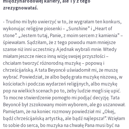
międzynarodowej kariery, ale Ty z tego
zrezygnowałaś.
- Trudno mi było uwierzyć w to, że wygrałam ten konkurs,
wykonując religijne piosenki – „Sunshine” i „Heart of
stone”. „Jestem tutaj, Panie, z moim sercem z kamienia” –
śpiewałam. Sądziłam, że z tego powodu mam mniejsze
szanse niż inni uczestnicy. A jednak wybrali mnie. Wtedy
miałam jeszcze nieco inną wizję swojej przyszłości –
chciałam tworzyć różnorodną muzykę – popową i
chrześcijańską. A tata Beyoncé uświadomił mi, że muszę
wybrać. Powiedział, że albo będę grała muzykę niszową, w
kościołach i podczas wydarzeń religijnych, albo muzykę
pop na wielkich scenach po to, żeby ludzie mogli się upić.
To mocne stwierdzenie pomogło mi podjąć decyzję. Tata
Beyoncé był zszokowany moim wyborem, ale go uszanował.
Pamiętam, że na koniec rozmowy powiedział mi: „Okej,
bądź chrześcijańską artystką, ale bądź najlepsza!”. Wzięłam
to sobie do serca, bo muzyka na chwałę Pana musi być na