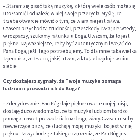
- Staram się pisać taką muzykę, z którą wiele osób może się
utożsamić i odnaleźć w niej swoje przeżycia. Myślę, że
trzeba otwarcie mówić o tym, że wiara nie jest łatwa.
Czasem przychodzą trudności, przeszkody i właśnie wtedy,
w rozpaczy, szukamy ratunku u Boga. Uważam, że to jest
piękne. Najważniejsze, żeby być autentycznym i wołać do
Pana Boga, jeśli tego potrzebujemy. To dla mnie taka wielka
tajemnica, że tworzę jakiś utwór, a ktoś odnajduje w nim
siebie.
Czy dostajesz sygnały, że Twoja muzyka pomaga
ludziom i prowadzi ich do Boga?
- Zdecydowanie, Pan Bóg daje piękne owoce mojej misji,
dostaję dużo wiadomości, że ta muzyka ludziom bardzo
pomaga, nawet prowadzi ich na drogę wiary. Czasem osoby
niewierzące piszą, że słuchają mojej muzyki, bo jest w niej
piękno. Ja wychodzę z takiego założenia, że Pan Bóg jest