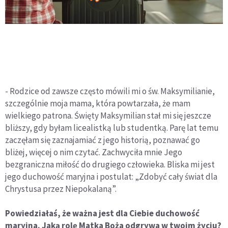
- Rodzice od zawsze często mówili mi o św. Maksymilianie,
szczególnie moja mama, która powtarzała, że mam
wielkiego patrona. Święty Maksymilian stał mi się jeszcze
bliższy, gdy byłam licealistką lub studentką. Parę lat temu
zaczęłam się zaznajamiać z jego historią, poznawać go
bliżej, więcej o nim czytać. Zachwyciła mnie Jego
bezgraniczna miłość do drugiego człowieka. Bliska mi jest
jego duchowość maryjna i postulat: „Zdobyć cały świat dla
Chrystusa przez Niepokalaną”.
Powiedziałaś, że ważna jest dla Ciebie duchowość
maryjna. Jaką rolę Matka Boża odgrywa w twoim życiu?