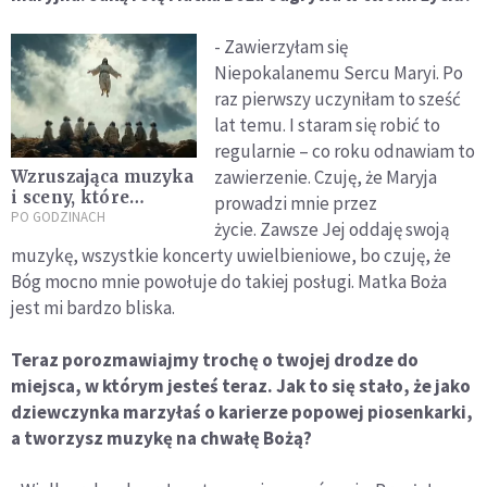
- Zawierzyłam się
Niepokalanemu Sercu Maryi. Po
raz pierwszy uczyniłam to sześć
lat temu. I staram się robić to
regularnie – co roku odnawiam to
zawierzenie. Czuję, że Maryja
Wzruszająca muzyka
i sceny, które
prowadzi mnie przez
zapamiętasz na
PO GODZINACH
życie. Zawsze Jej oddaję swoją
długo. Zobacz
muzykę, wszystkie koncerty uwielbieniowe, bo czuję, że
najważniejsze
Bóg mocno mnie powołuje do takiej posługi. Matka Boża
wydarzenia z Biblii
w 90 sekund
jest mi bardzo bliska.
[WIDEO]
Teraz porozmawiajmy trochę o twojej drodze do
miejsca, w którym jesteś teraz. Jak to się stało, że jako
dziewczynka marzyłaś o karierze popowej piosenkarki,
a tworzysz muzykę na chwałę Bożą?