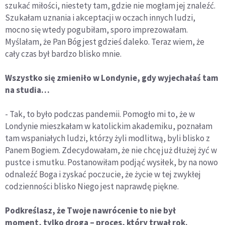
szukać miłości, niestety tam, gdzie nie mogłam jej znaleźć.
Szukałam uznania i akceptacji w oczach innych ludzi,
mocno się wtedy pogubiłam, sporo imprezowałam.
Myślałam, że Pan Bóg jest gdzieś daleko. Teraz wiem, że
cały czas był bardzo blisko mnie.
Wszystko się zmieniło w Londynie, gdy wyjechałaś tam
na studia…
- Tak, to było podczas pandemii. Pomogło mi to, że w
Londynie mieszkałam w katolickim akademiku, poznałam
tam wspaniałych ludzi, którzy żyli modlitwą, byli blisko z
Panem Bogiem. Zdecydowałam, że nie chcę już dłużej żyć w
pustce i smutku. Postanowiłam podjąć wysiłek, by na nowo
odnaleźć Boga i zyskać poczucie, że życie w tej zwykłej
codzienności blisko Niego jest naprawdę piękne.
Podkreślasz, że Twoje nawrócenie to nie był
moment, tylko droga – proces, który trwał rok.