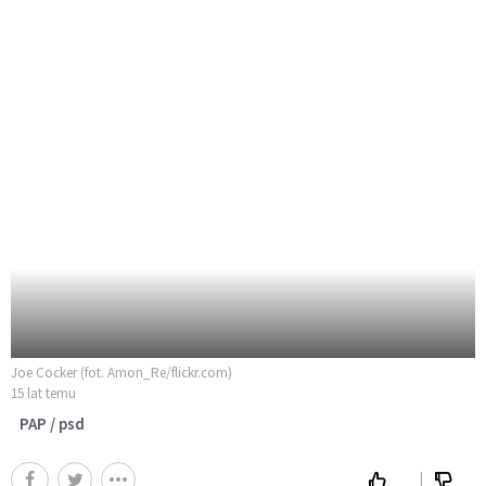
Joe Cocker (fot. Amon_Re/flickr.com)
15 lat temu
PAP / psd