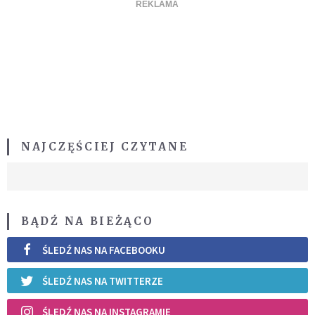
NAJCZĘŚCIEJ CZYTANE
BĄDŹ NA BIEŻĄCO
ŚLEDŹ NAS NA FACEBOOKU
ŚLEDŹ NAS NA TWITTERZE
ŚLEDŹ NAS NA INSTAGRAMIE