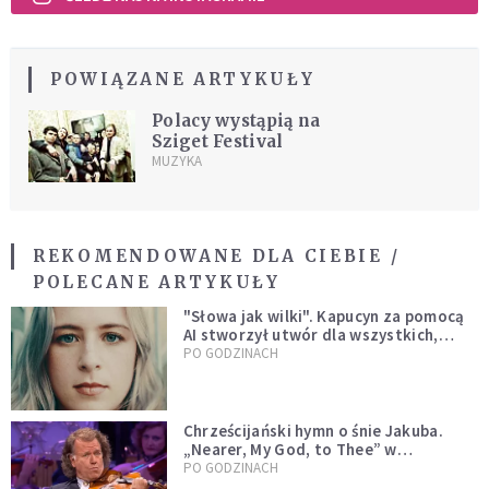
POWIĄZANE ARTYKUŁY
Polacy wystąpią na
Sziget Festival
MUZYKA
REKOMENDOWANE DLA CIEBIE /
POLECANE ARTYKUŁY
"Słowa jak wilki". Kapucyn za pomocą
AI stworzył utwór dla wszystkich,
którzy doświadczają hejtu
PO GODZINACH
Chrześcijański hymn o śnie Jakuba.
„Nearer, My God, to Thee” w
wykonaniu André Rieu [WIDEO]
PO GODZINACH