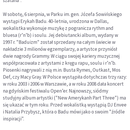
szatana".
W sobotę, 6 sierpnia, w Parku im. gen. Józefa Sowińskiego
wystąpi Erykah Badu. 40-letnia, urodzona w Dallas,
wokalistka wykonuje muzykę z pogranicza rythm and
bluesa (r’n’b) i soulu. Jej debiutancki album, wydany w
1997 r. "Baduizm" został sprzedany na całym świecie w
nakładzie 3 milionów egzemplarzy, a artystce przyniósł
dwie nagrody Grammy. W ciągu swojej kariery muzycznej
współpracowała z artystami z kręgu rapu, soulu i r’n’b.
Piosenki nagrywali z nią m.in. Busta Rymes, Outkast, Mos
Def, czy Macy Gray. W Polsce wystąpiła dotychczas trzy razy:
w roku 2003 i 2006 w Warszawie, a w roku 2008 dała koncert
na gdyńskim festiwalu Open’er. Najnowszy, siódmy
studyjny album artystki ("New Amerykanh Part Three") ma
się ukazać w tym roku. Przed wokalistką wystąpią DJ Envee
i Natalia Przybysz, która o Badu mówi jako o swoim "źródle
inspiracji".