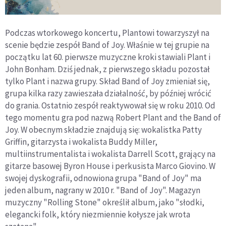
Podczas wtorkowego koncertu, Plantowi towarzyszył na
scenie będzie zespół Band of Joy. Właśnie w tej grupie na
początku lat 60. pierwsze muzyczne kroki stawiali Plant i
John Bonham. Dziś jednak, z pierwszego składu pozostał
tylko Plant i nazwa grupy. Skład Band of Joy zmieniał się,
grupa kilka razy zawieszała działalność, by później wrócić
do grania. Ostatnio zespół reaktywował się w roku 2010. Od
tego momentu gra pod nazwą Robert Plant and the Band of
Joy. W obecnym składzie znajdują się: wokalistka Patty
Griffin, gitarzysta i wokalista Buddy Miller,
multiinstrumentalista i wokalista Darrell Scott, grający na
gitarze basowej Byron House i perkusista Marco Giovino. W
swojej dyskografii, odnowiona grupa "Band of Joy" ma
jeden album, nagrany w 2010 r. "Band of Joy". Magazyn
muzyczny "Rolling Stone" określił album, jako "słodki,
elegancki folk, który niezmiennie kołysze jak wrota