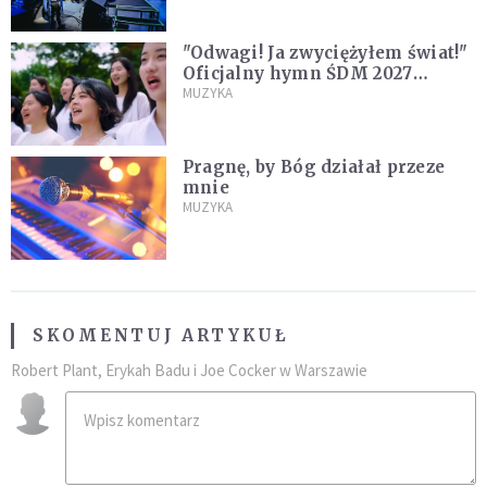
"Odwagi! Ja zwyciężyłem świat!"
Oficjalny hymn ŚDM 2027
zaprezentowany
MUZYKA
Pragnę, by Bóg działał przeze
mnie
MUZYKA
SKOMENTUJ ARTYKUŁ
Robert Plant, Erykah Badu i Joe Cocker w Warszawie