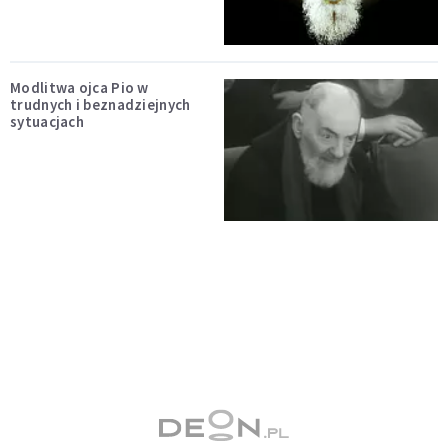
Modlitwa ojca Pio w
trudnych i beznadziejnych
sytuacjach