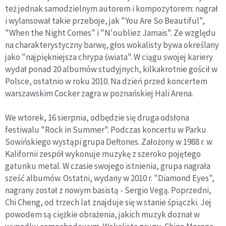
też jednak samodzielnym autorem i kompozytorem: nagrał
i wylansował takie przeboje, jak "You Are So Beautiful",
"When the Night Comes" i "N'oubliez Jamais". Ze względu
na charakterystyczny barwę, głos wokalisty bywa określany
jako "najpiękniejsza chrypa świata". W ciągu swojej kariery
wydał ponad 20 albumów studyjnych, kilkakrotnie gościł w
Polsce, ostatnio w roku 2010. Na dzień przed koncertem
warszawskim Cocker zagra w poznańskiej Hali Arena.
We wtorek, 16 sierpnia, odbędzie się druga odsłona
festiwalu "Rock in Summer". Podczas koncertu w Parku
Sowińskiego wystąpi grupa Deftones. Założony w 1988 r. w
Kalifornii zespół wykonuje muzykę z szeroko pojętego
gatunku metal. W czasie swojego istnienia, grupa nagrała
sześć albumów. Ostatni, wydany w 2010 r. "Diamond Eyes",
nagrany został z nowym basistą - Sergio Vegą. Poprzedni,
Chi Cheng, od trzech lat znajduje się w stanie śpiączki. Jej
powodem są ciężkie obrażenia, jakich muzyk doznał w