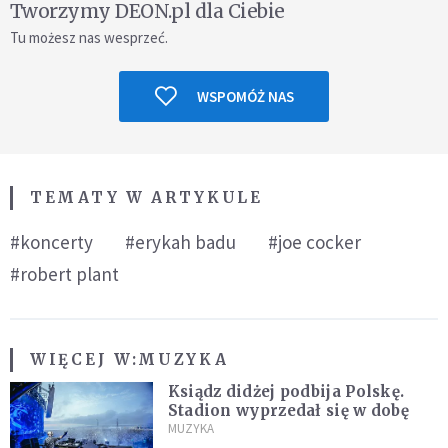
Tworzymy DEON.pl dla Ciebie
Tu możesz nas wesprzeć.
WSPOMÓŻ NAS
TEMATY W ARTYKULE
#koncerty
#erykah badu
#joe cocker
#robert plant
WIĘCEJ W:
MUZYKA
Ksiądz didżej podbija Polskę.
Stadion wyprzedał się w dobę
MUZYKA