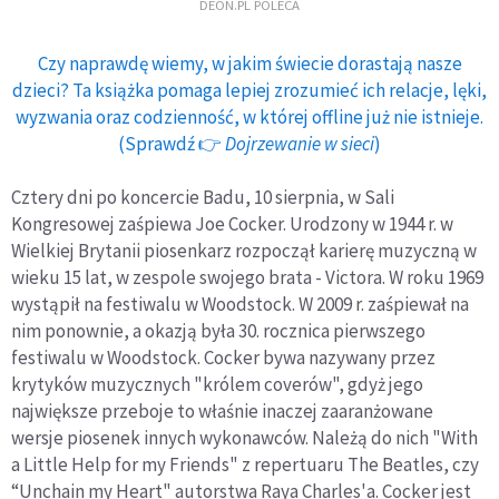
DEON.PL POLECA
Czy naprawdę wiemy, w jakim świecie dorastają nasze
dzieci? Ta książka pomaga lepiej zrozumieć ich relacje, lęki,
wyzwania oraz codzienność, w której offline już nie istnieje.
(Sprawdź 👉
Dojrzewanie w sieci
)
Cztery dni po koncercie Badu, 10 sierpnia, w Sali
Kongresowej zaśpiewa Joe Cocker. Urodzony w 1944 r. w
Wielkiej Brytanii piosenkarz rozpoczął karierę muzyczną w
wieku 15 lat, w zespole swojego brata - Victora. W roku 1969
wystąpił na festiwalu w Woodstock. W 2009 r. zaśpiewał na
nim ponownie, a okazją była 30. rocznica pierwszego
festiwalu w Woodstock. Cocker bywa nazywany przez
krytyków muzycznych "królem coverów", gdyż jego
największe przeboje to właśnie inaczej zaaranżowane
wersje piosenek innych wykonawców. Należą do nich "With
a Little Help for my Friends" z repertuaru The Beatles, czy
“Unchain my Heart" autorstwa Raya Charles'a. Cocker jest