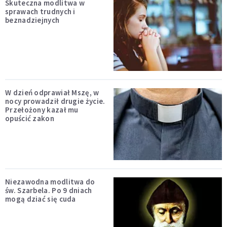
Skuteczna modlitwa w
sprawach trudnych i
beznadziejnych
W dzień odprawiał Mszę, w
nocy prowadził drugie życie.
Przełożony kazał mu
opuścić zakon
Niezawodna modlitwa do
św. Szarbela. Po 9 dniach
mogą dziać się cuda