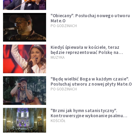
"Obiecany". Posłuchaj nowego utworu
Mate.O
PO GODZINACH
Kiedyś śpiewała w kościele, teraz
będzie reprezentować Polskę na
Eurowizji. Zobaczcie jej występ
MUZYKA
"Będę wielbić Boga w każdym czasie".
Posłuchaj utworu z nowej płyty Mate.O
PO GODZINACH
"Brzmi jak hymn satanistyczny".
Kontrowersyjne wykonanie psalmu
podczas mszy w Kolonii rozsierdziło
KOŚCIÓŁ
internautów