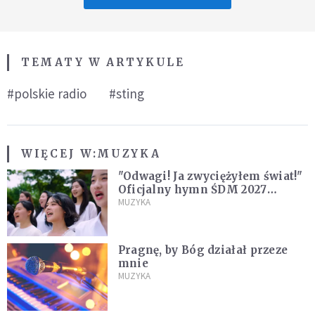
TEMATY W ARTYKULE
#polskie radio
#sting
WIĘCEJ W:
MUZYKA
"Odwagi! Ja zwyciężyłem świat!"
Oficjalny hymn ŚDM 2027
zaprezentowany
MUZYKA
Pragnę, by Bóg działał przeze
mnie
MUZYKA