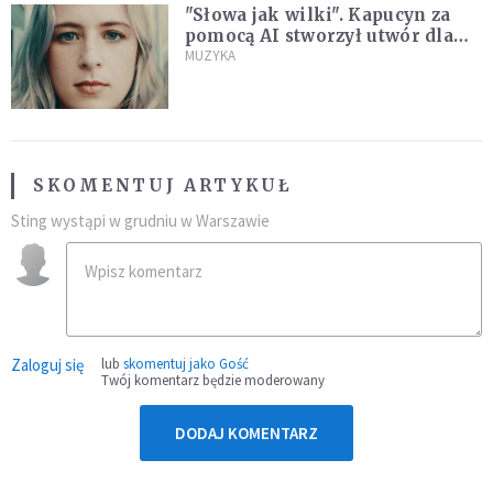
"Słowa jak wilki". Kapucyn za
pomocą AI stworzył utwór dla
wszystkich, którzy doświadczają
MUZYKA
hejtu
SKOMENTUJ ARTYKUŁ
Sting wystąpi w grudniu w Warszawie
Zaloguj się
lub
skomentuj jako Gość
Twój komentarz będzie moderowany
DODAJ KOMENTARZ