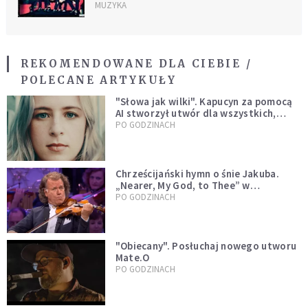
MUZYKA
REKOMENDOWANE DLA CIEBIE /
POLECANE ARTYKUŁY
"Słowa jak wilki". Kapucyn za pomocą
AI stworzył utwór dla wszystkich,
którzy doświadczają hejtu
PO GODZINACH
Chrześcijański hymn o śnie Jakuba.
„Nearer, My God, to Thee” w
wykonaniu André Rieu [WIDEO]
PO GODZINACH
"Obiecany". Posłuchaj nowego utworu
Mate.O
PO GODZINACH