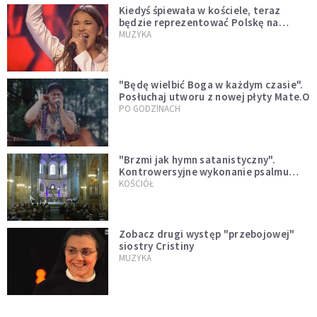
Kiedyś śpiewała w kościele, teraz
będzie reprezentować Polskę na
Eurowizji. Zobaczcie jej występ
MUZYKA
"Będę wielbić Boga w każdym czasie".
Posłuchaj utworu z nowej płyty Mate.O
PO GODZINACH
"Brzmi jak hymn satanistyczny".
Kontrowersyjne wykonanie psalmu
podczas mszy w Kolonii rozsierdziło
KOŚCIÓŁ
internautów
Zobacz drugi występ "przebojowej"
siostry Cristiny
MUZYKA