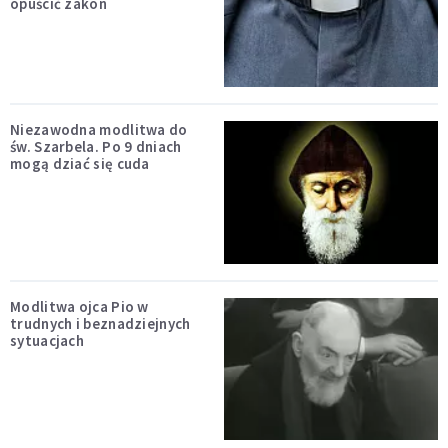
opuścić zakon
Niezawodna modlitwa do
św. Szarbela. Po 9 dniach
mogą dziać się cuda
Modlitwa ojca Pio w
trudnych i beznadziejnych
sytuacjach