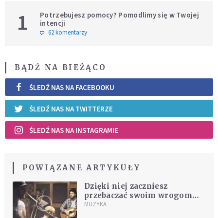
1
Potrzebujesz pomocy? Pomodlimy się w Twojej
intencji
62 komentarzy
BĄDŹ NA BIEŻĄCO
ŚLEDŹ NAS NA FACEBOOKU
ŚLEDŹ NAS NA TWITTERZE
ŚLEDŹ NAS NA INSTAGRAMIE
POWIĄZANE ARTYKUŁY
Dzięki niej zaczniesz
przebaczać swoim wrogom
[MUZYKA]
MUZYKA