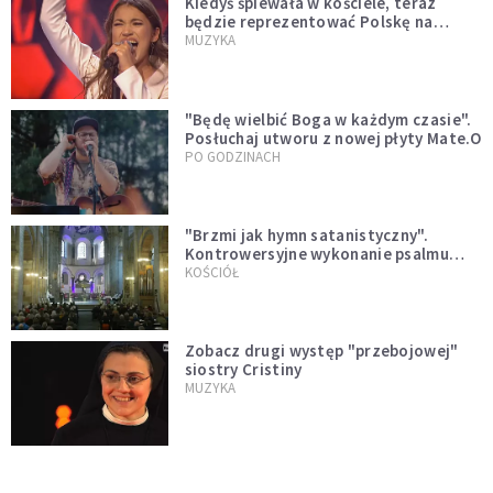
Kiedyś śpiewała w kościele, teraz
będzie reprezentować Polskę na
Eurowizji. Zobaczcie jej występ
MUZYKA
"Będę wielbić Boga w każdym czasie".
Posłuchaj utworu z nowej płyty Mate.O
PO GODZINACH
"Brzmi jak hymn satanistyczny".
Kontrowersyjne wykonanie psalmu
podczas mszy w Kolonii rozsierdziło
KOŚCIÓŁ
internautów
Zobacz drugi występ "przebojowej"
siostry Cristiny
MUZYKA