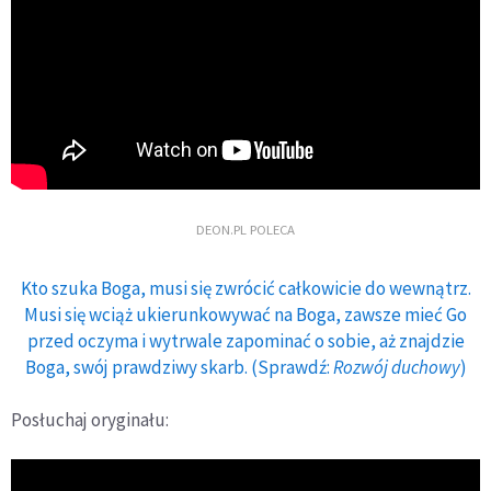
DEON.PL POLECA
Kto szuka Boga, musi się zwrócić całkowicie do wewnątrz.
Musi się wciąż ukierunkowywać na Boga, zawsze mieć Go
przed oczyma i wytrwale zapominać o sobie, aż znajdzie
Boga, swój prawdziwy skarb. (Sprawdź:
Rozwój duchowy
)
Posłuchaj oryginału: