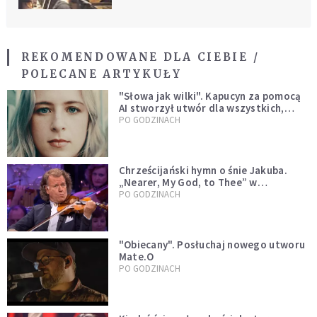
REKOMENDOWANE DLA CIEBIE /
POLECANE ARTYKUŁY
"Słowa jak wilki". Kapucyn za pomocą
AI stworzył utwór dla wszystkich,
którzy doświadczają hejtu
PO GODZINACH
Chrześcijański hymn o śnie Jakuba.
„Nearer, My God, to Thee” w
wykonaniu André Rieu [WIDEO]
PO GODZINACH
"Obiecany". Posłuchaj nowego utworu
Mate.O
PO GODZINACH