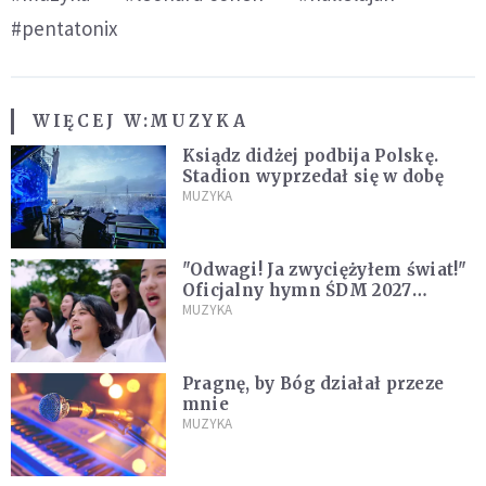
#pentatonix
WIĘCEJ W:
MUZYKA
Ksiądz didżej podbija Polskę.
Stadion wyprzedał się w dobę
MUZYKA
"Odwagi! Ja zwyciężyłem świat!"
Oficjalny hymn ŚDM 2027
zaprezentowany
MUZYKA
Pragnę, by Bóg działał przeze
mnie
MUZYKA