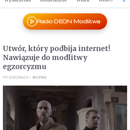
Radio DEON Modlitwa
Utwór, który podbija internet!
Nawiązuje do modlitwy
egzorcyzmu
PO GODZINACH
MUZYKA