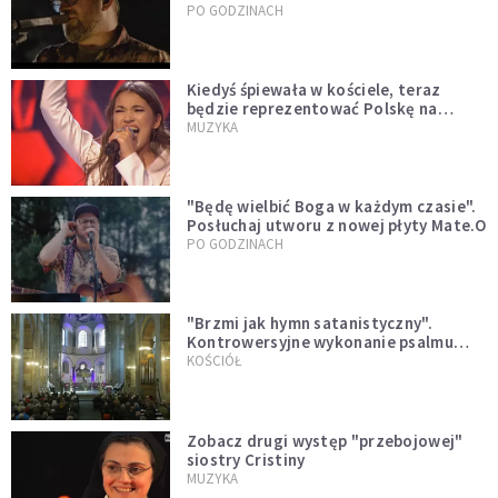
PO GODZINACH
Kiedyś śpiewała w kościele, teraz
będzie reprezentować Polskę na
Eurowizji. Zobaczcie jej występ
MUZYKA
"Będę wielbić Boga w każdym czasie".
Posłuchaj utworu z nowej płyty Mate.O
PO GODZINACH
"Brzmi jak hymn satanistyczny".
Kontrowersyjne wykonanie psalmu
podczas mszy w Kolonii rozsierdziło
KOŚCIÓŁ
internautów
Zobacz drugi występ "przebojowej"
siostry Cristiny
MUZYKA