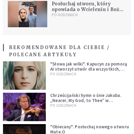
Posłuchaj utworu, który
opowiada o Wcieleniu i Bożej
Miłości
PO GODZINACH
REKOMENDOWANE DLA CIEBIE /
POLECANE ARTYKUŁY
"Słowa jak wilki". Kapucyn za pomocą
AI stworzył utwór dla wszystkich,
którzy doświadczają hejtu
PO GODZINACH
Chrześcijański hymn o śnie Jakuba.
„Nearer, My God, to Thee” w
wykonaniu André Rieu [WIDEO]
PO GODZINACH
"Obiecany". Posłuchaj nowego utworu
Mate.O