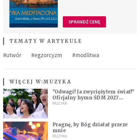
SPRAWDŹ CENĘ
TEMATY W ARTYKULE
#utwór
#egzorcyzm
#modlitwa
WIĘCEJ W:
MUZYKA
"Odwagi! Ja zwyciężyłem świat!"
Oficjalny hymn ŚDM 2027
zaprezentowany
MUZYKA
Pragnę, by Bóg działał przeze
mnie
MUZYKA