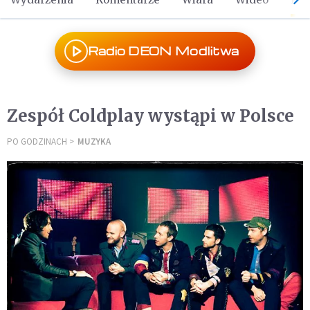
Radio DEON Modlitwa
Zespół Coldplay wystąpi w Polsce
PO GODZINACH
MUZYKA