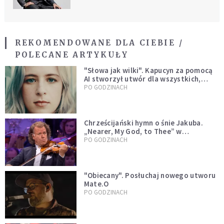
REKOMENDOWANE DLA CIEBIE /
POLECANE ARTYKUŁY
"Słowa jak wilki". Kapucyn za pomocą
AI stworzył utwór dla wszystkich,
którzy doświadczają hejtu
PO GODZINACH
Chrześcijański hymn o śnie Jakuba.
„Nearer, My God, to Thee” w
wykonaniu André Rieu [WIDEO]
PO GODZINACH
"Obiecany". Posłuchaj nowego utworu
Mate.O
PO GODZINACH