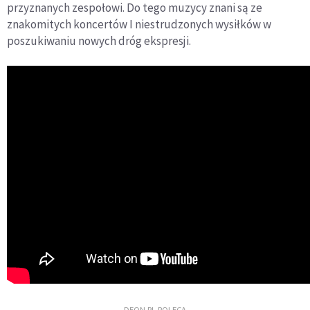
przyznanych zespołowi. Do tego muzycy znani są ze
znakomitych koncertów I niestrudzonych wysiłków w
poszukiwaniu nowych dróg ekspresji.
DEON.PL POLECA