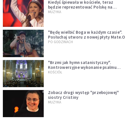
Kiedyś śpiewała w kościele, teraz
będzie reprezentować Polskę na
Eurowizji. Zobaczcie jej występ
MUZYKA
"Będę wielbić Boga w każdym czasie".
Posłuchaj utworu z nowej płyty Mate.O
PO GODZINACH
"Brzmi jak hymn satanistyczny".
Kontrowersyjne wykonanie psalmu
podczas mszy w Kolonii rozsierdziło
KOŚCIÓŁ
internautów
Zobacz drugi występ "przebojowej"
siostry Cristiny
MUZYKA