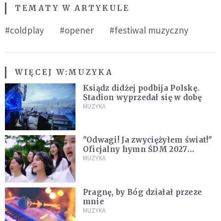
TEMATY W ARTYKULE
#coldplay
#opener
#festiwal muzyczny
WIĘCEJ W:
MUZYKA
Ksiądz didżej podbija Polskę.
Stadion wyprzedał się w dobę
MUZYKA
"Odwagi! Ja zwyciężyłem świat!"
Oficjalny hymn ŚDM 2027
zaprezentowany
MUZYKA
Pragnę, by Bóg działał przeze
mnie
MUZYKA