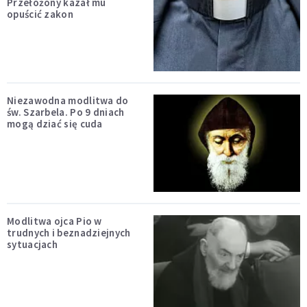
Przełożony kazał mu
opuścić zakon
Niezawodna modlitwa do
św. Szarbela. Po 9 dniach
mogą dziać się cuda
Modlitwa ojca Pio w
trudnych i beznadziejnych
sytuacjach