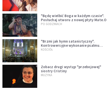
"Będę wielbić Boga w każdym czasie".
Posłuchaj utworu z nowej płyty Mate.O
PO GODZINACH
"Brzmi jak hymn satanistyczny".
Kontrowersyjne wykonanie psalmu
podczas mszy w Kolonii rozsierdziło
KOŚCIÓŁ
internautów
Zobacz drugi występ "przebojowej"
siostry Cristiny
MUZYKA