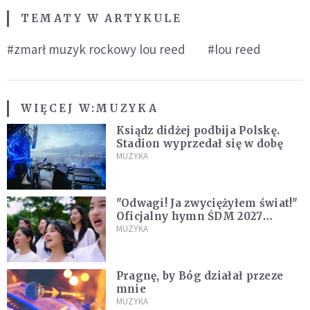
TEMATY W ARTYKULE
#zmarł muzyk rockowy lou reed
#lou reed
WIĘCEJ W:
MUZYKA
Ksiądz didżej podbija Polskę.
Stadion wyprzedał się w dobę
MUZYKA
"Odwagi! Ja zwyciężyłem świat!"
Oficjalny hymn ŚDM 2027
zaprezentowany
MUZYKA
Pragnę, by Bóg działał przeze
mnie
MUZYKA