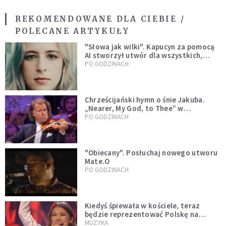
REKOMENDOWANE DLA CIEBIE /
POLECANE ARTYKUŁY
"Słowa jak wilki". Kapucyn za pomocą
AI stworzył utwór dla wszystkich,
którzy doświadczają hejtu
PO GODZINACH
Chrześcijański hymn o śnie Jakuba.
„Nearer, My God, to Thee” w
wykonaniu André Rieu [WIDEO]
PO GODZINACH
"Obiecany". Posłuchaj nowego utworu
Mate.O
PO GODZINACH
Kiedyś śpiewała w kościele, teraz
będzie reprezentować Polskę na
Eurowizji. Zobaczcie jej występ
MUZYKA