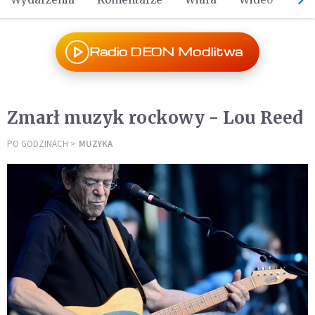
Radio DEON Modlitwa
Zmarł muzyk rockowy - Lou Reed
PO GODZINACH
MUZYKA