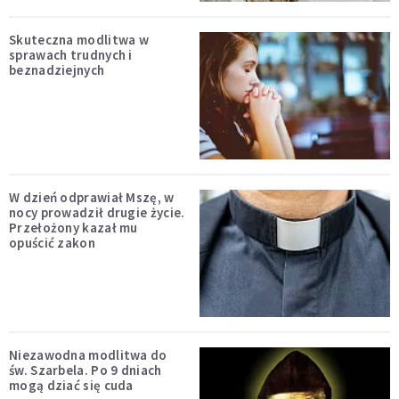
Skuteczna modlitwa w
sprawach trudnych i
beznadziejnych
W dzień odprawiał Mszę, w
nocy prowadził drugie życie.
Przełożony kazał mu
opuścić zakon
Niezawodna modlitwa do
św. Szarbela. Po 9 dniach
mogą dziać się cuda