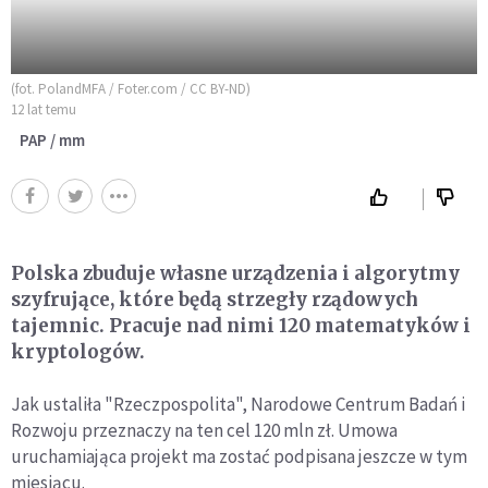
(fot. PolandMFA / Foter.com / CC BY-ND)
12 lat temu
PAP / mm
Polska zbuduje własne urządzenia i algorytmy
szyfrujące, które będą strzegły rządowych
tajemnic. Pracuje nad nimi 120 matematyków i
kryptologów.
Jak ustaliła "Rzeczpospolita", Narodowe Centrum Badań i
Rozwoju przeznaczy na ten cel 120 mln zł. Umowa
uruchamiająca projekt ma zostać podpisana jeszcze w tym
miesiącu.