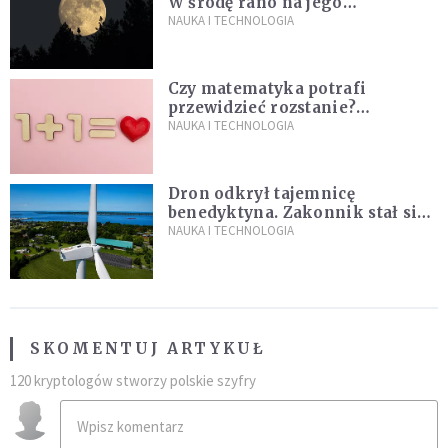
W środę rano na jego
powierzchni dojdzie do
NAUKA I TECHNOLOGIA
niezwykłego zdarzenia
Czy matematyka potrafi
przewidzieć rozstanie?
Naukowcy stworzyli model
NAUKA I TECHNOLOGIA
miłości
Dron odkrył tajemnicę
benedyktyna. Zakonnik stał się
sławny
NAUKA I TECHNOLOGIA
SKOMENTUJ ARTYKUŁ
120 kryptologów stworzy polskie szyfry