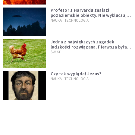
Profesor z Harvardu znalazł
pozaziemskie obiekty. Nie wyklucza,
że "to technologia obcych"
NAUKA I TECHNOLOGIA
Jedna z największych zagadek
ludzkości rozwiązana. Pierwsza była
kura, a nie jajko
ŚWIAT
Czy tak wyglądał Jezus?
NAUKA I TECHNOLOGIA