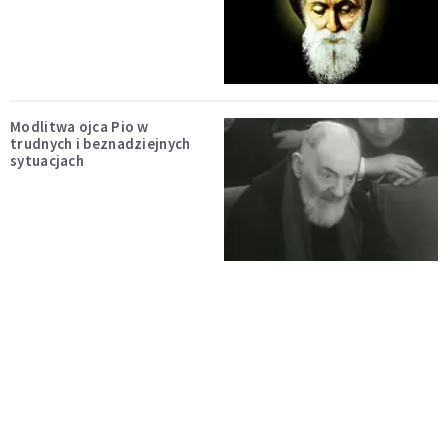
Modlitwa ojca Pio w
trudnych i beznadziejnych
sytuacjach