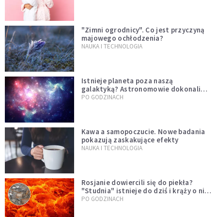
"Zimni ogrodnicy". Co jest przyczyną
majowego ochłodzenia?
NAUKA I TECHNOLOGIA
Istnieje planeta poza naszą
galaktyką? Astronomowie dokonali
niezwykłego odkrycia
PO GODZINACH
Kawa a samopoczucie. Nowe badania
pokazują zaskakujące efekty
NAUKA I TECHNOLOGIA
Rosjanie dowiercili się do piekła?
"Studnia" istnieje do dziś i krąży o niej
legenda, w której jest ziarno prawdy
PO GODZINACH