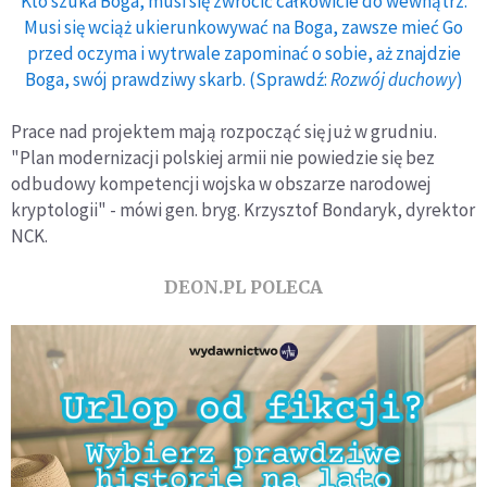
Kto szuka Boga, musi się zwrócić całkowicie do wewnątrz.
Musi się wciąż ukierunkowywać na Boga, zawsze mieć Go
przed oczyma i wytrwale zapominać o sobie, aż znajdzie
Boga, swój prawdziwy skarb. (Sprawdź:
Rozwój duchowy
)
Prace nad projektem mają rozpocząć się już w grudniu.
"Plan modernizacji polskiej armii nie powiedzie się bez
odbudowy kompetencji wojska w obszarze narodowej
kryptologii" - mówi gen. bryg. Krzysztof Bondaryk, dyrektor
NCK.
DEON.PL POLECA