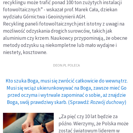
recyklingu może trafić ponad 100 ton zużytych instalacji
fotowoltaicznych” - wskazał prof. Marek Cała, dziekan
wydziału Górnictwa i Geoinżynierii AGH.
Recykling paneli fotowoltaicznych jest istotny z uwagi na
możliwość odzyskania drogich surowców, takich jak
aluminium czy krzem. Naukowcy przypominają, że obecne
metody odzysku są niekompletne lub mało wydajne i
niestety, kosztowne.
DEON.PL POLECA
Kto szuka Boga, musi się zwrócić całkowicie do wewnątrz.
Musi się wciąż ukierunkowywać na Boga, zawsze mieć Go
przed oczyma i wytrwale zapominać o sobie, aż znajdzie
Boga, swój prawdziwy skarb. (Sprawdź:
Rozwój duchowy
)
„Za pięć czy 10 lat będzie za
późno. Wierzymy, że Polska może
zostać światowym liderem w