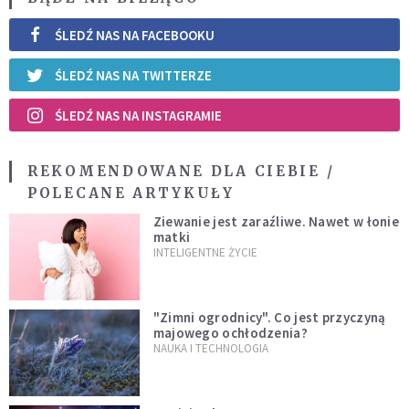
ŚLEDŹ NAS NA FACEBOOKU
ŚLEDŹ NAS NA TWITTERZE
ŚLEDŹ NAS NA INSTAGRAMIE
REKOMENDOWANE DLA CIEBIE /
POLECANE ARTYKUŁY
Ziewanie jest zaraźliwe. Nawet w łonie
matki
INTELIGENTNE ŻYCIE
"Zimni ogrodnicy". Co jest przyczyną
majowego ochłodzenia?
NAUKA I TECHNOLOGIA