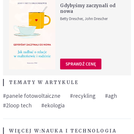
Gdybyśmy zaczynali od
nowa
Betty Drescher, John Drescher
SPRAWDŹ CENĘ
TEMATY W ARTYKULE
#panele fotowoltaiczne
#recykling
#agh
#2loop tech
#ekologia
WIĘCEJ W:
NAUKA I TECHNOLOGIA