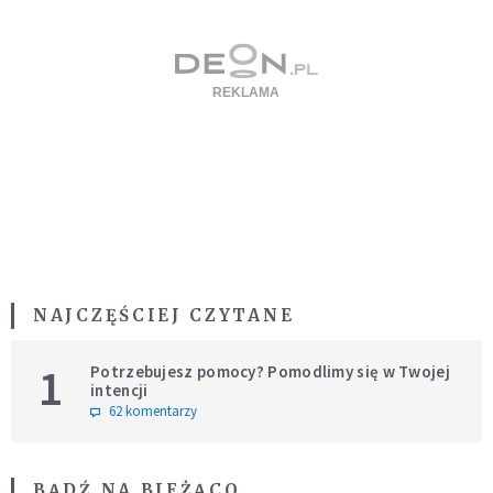
NAJCZĘŚCIEJ CZYTANE
1
Potrzebujesz pomocy? Pomodlimy się w Twojej
intencji
62 komentarzy
BĄDŹ NA BIEŻĄCO