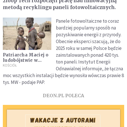
2loop Tech rozpoczęli pracę nad innowacyjną
metodą recyklingu paneli fotowoltaicznych.
Panele fotowoltaiczne to coraz
bardziej popularny sposób na
pozyskiwanie energii z przyrody.
Obecnie eksperci szacują, że do
2025 roku w samej Polsce będzie
zainstalowanych ponad 420 tys.
Patriarcha Maciej o
ludobójstwie w
ton paneli. Instytut Energii
Etiopii: wyjątkowa
KOŚCIÓŁ
Odnawialnej informuje, że łączna
brutalność i
moc wszystkich instalacji będzie wynosiła wówczas prawie 8
okrucieństwo;
tys. MW - podaje PAP.
ludzie padają jak
liście z drzew
DEON.PL POLECA