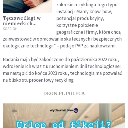
zakresie recyklingu tego typu
instalacji. Mamy know-how,
potencjał produkcyjny,
Tęczowe flagi w
niemieckich
korzystne położenie
kościołach.
KOŚCIÓŁ
geograficzne i firmy, które chcą
Duchowni i świeccy
zainwestować w opracowanie skutecznych i bezpiecznych
podzieleni
ekologicznie technologii” – podaje PAP za naukowcami
Badania mają być zakończone do października 2022 roku,
wdrożenie ich wraz z uruchomieniem linii technologicznej
ma nastąpić do końca 2023 roku, technologia ma pozwalać
na blisko stuprocentowy recykling.
DEON.PL POLECA