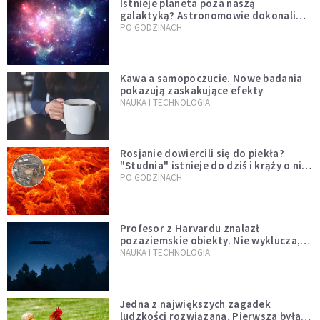
Istnieje planeta poza naszą
galaktyką? Astronomowie dokonali
niezwykłego odkrycia
PO GODZINACH
Kawa a samopoczucie. Nowe badania
pokazują zaskakujące efekty
NAUKA I TECHNOLOGIA
Rosjanie dowiercili się do piekła?
"Studnia" istnieje do dziś i krąży o niej
legenda, w której jest ziarno prawdy
PO GODZINACH
Profesor z Harvardu znalazł
pozaziemskie obiekty. Nie wyklucza,
że "to technologia obcych"
NAUKA I TECHNOLOGIA
Jedna z największych zagadek
ludzkości rozwiązana. Pierwsza była