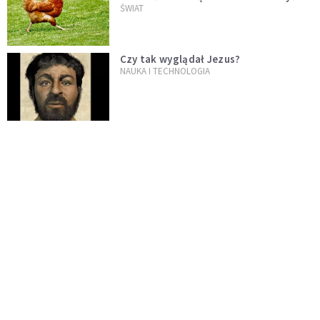
kura, a nie jajko
ŚWIAT
Czy tak wyglądał Jezus?
NAUKA I TECHNOLOGIA