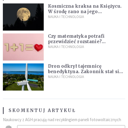
Kosmiczna kraksa na Księżycu.
W środę rano na jego
powierzchni dojdzie do
NAUKA I TECHNOLOGIA
niezwykłego zdarzenia
Czy matematyka potrafi
przewidzieć rozstanie?
Naukowcy stworzyli model
NAUKA I TECHNOLOGIA
miłości
Dron odkrył tajemnicę
benedyktyna. Zakonnik stał się
sławny
NAUKA I TECHNOLOGIA
SKOMENTUJ ARTYKUŁ
Naukowcy z AGH pracują nad recyklingiem paneli fotowoltaicznych