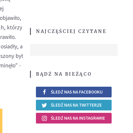
ej
objawiło,
ch, którzy
NAJCZĘŚCIEJ CZYTANE
rawiło.
osiadły, a
uszony był
minęło" -
BĄDŹ NA BIEŻĄCO
ŚLEDŹ NAS NA FACEBOOKU
ŚLEDŹ NAS NA TWITTERZE
ŚLEDŹ NAS NA INSTAGRAMIE