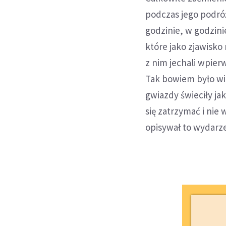
podczas jego podróż
godzinie, w godzini
które jako zjawisko
z nim jechali wpie
Tak bowiem było wie
gwiazdy świeciły j
się zatrzymać i nie
opisywał to wydarz