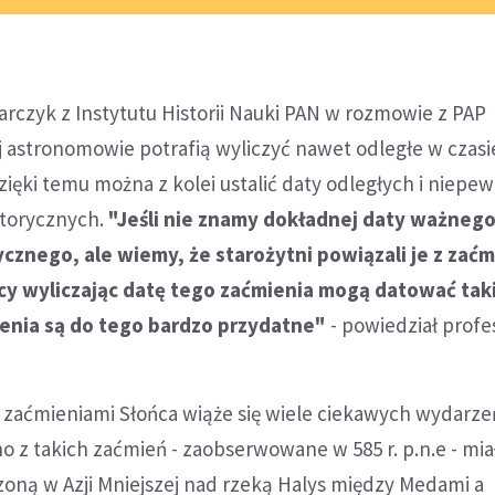
arczyk z Instytutu Historii Nauki PAN w rozmowie z PAP
iaj astronomowie potrafią wyliczyć nawet odległe w czasi
zięki temu można z kolei ustalić daty odległych i niepe
storycznych.
"Jeśli nie znamy dokładnej daty ważneg
cznego, ale wiemy, że starożytni powiązali je z zać
cy wyliczając datę tego zaćmienia mogą datować tak
enia są do tego bardzo przydatne"
- powiedział profe
 zaćmieniami Słońca wiąże się wiele ciekawych wydarze
o z takich zaćmień - zaobserwowane w 585 r. p.n.e - mia
zoną w Azji Mniejszej nad rzeką Halys między Medami a