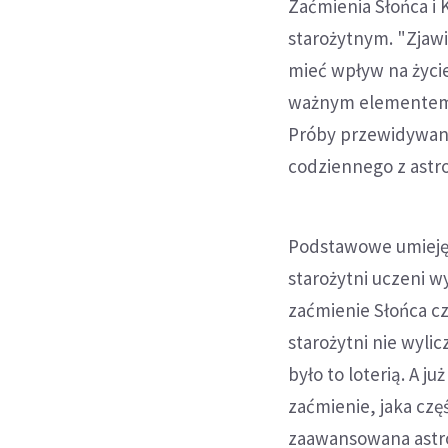
Zaćmienia Słońca i 
starożytnym. "Zjaw
mieć wpływ na życie 
ważnym elementem w
Próby przewidywani
codziennego z astro
Podstawowe umiejęt
starożytni uczeni wy
zaćmienie Słońca czy
starożytni nie wyli
było to loterią. A j
zaćmienie, jaka czę
zaawansowana astro