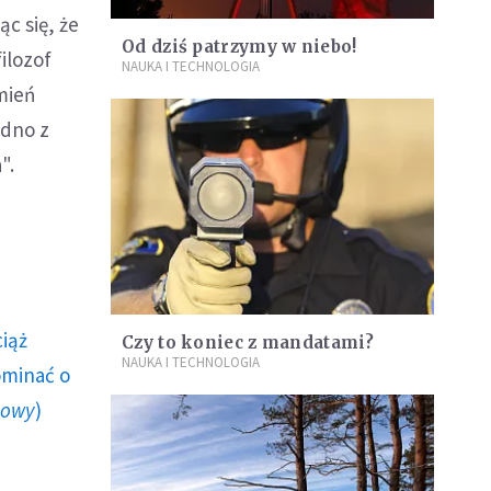
c się, że
Od dziś patrzymy w niebo!
ilozof
NAUKA I TECHNOLOGIA
ćmień
edno z
".
ciąż
Czy to koniec z mandatami?
NAUKA I TECHNOLOGIA
ominać o
howy
)