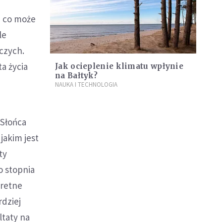
, co może
le
czych.
a życia
Jak ocieplenie klimatu wpłynie
na Bałtyk?
NAUKA I TECHNOLOGIA
 Słońca
jakim jest
ty
o stopnia
kretne
rdziej
taty na