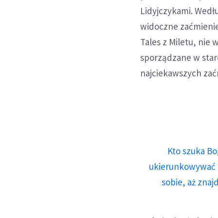
Lidyjczykami. Wedłu
widoczne zaćmienie 
Tales z Miletu, nie
sporządzane w staro
najciekawszych zaćmi
Kto szuka Bo
ukierunkowywać n
sobie, aż znaj