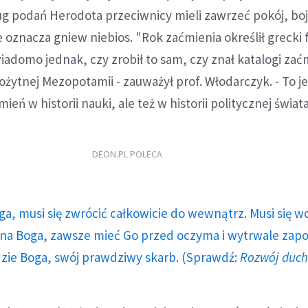
g podań Herodota przeciwnicy mieli zawrzeć pokój, boją
oznacza gniew niebios. "Rok zaćmienia określił grecki f
 wiadomo jednak, czy zrobił to sam, czy znał katalogi za
żytnej Mezopotamii - zauważył prof. Włodarczyk. - To j
eń w historii nauki, ale też w historii politycznej świata
DEON.PL POLECA
ga, musi się zwrócić całkowicie do wewnątrz. Musi się w
a Boga, zawsze mieć Go przed oczyma i wytrwale zap
dzie Boga, swój prawdziwy skarb. (Sprawdź:
Rozwój duc