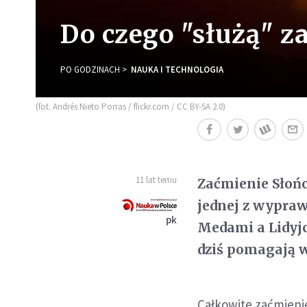
Do czego "służą" z
PO GODZINACH
NAUKA I TECHNOLOGIA
(fot. Andrés Nieto Porras / flickr.com / CC BY-SA 2.0)
11 lat temu
Zaćmienie Słońc
jednej z wypraw
pk
Medami a Lidyjc
dziś pomagają w
Całkowite zaćmienie