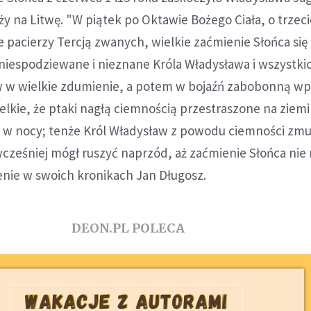
y na Litwę. "W piątek po Oktawie Bożego Ciała, o trzeci
e pacierzy Tercją zwanych, wielkie zaćmienie Słońca się 
 niespodziewane i nieznane Króla Władysława i wszystki
rw w wielkie zdumienie, a potem w bojaźń zabobonną wp
lkie, że ptaki nagłą ciemnością przestraszone na ziemi 
ak w nocy; tenże Król Władysław z powodu ciemności zm
 wcześniej mógł ruszyć naprzód, aż zaćmienie Słońca nie 
enie w swoich kronikach Jan Długosz.
DEON.PL POLECA