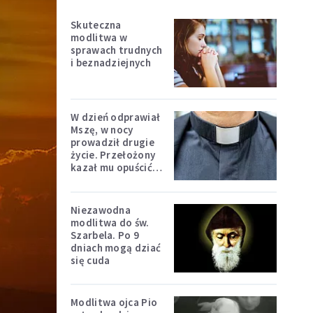
Skuteczna
modlitwa w
sprawach trudnych
i beznadziejnych
W dzień odprawiał
Mszę, w nocy
prowadził drugie
życie. Przełożony
kazał mu opuścić
zakon
Niezawodna
modlitwa do św.
Szarbela. Po 9
dniach mogą dziać
się cuda
Modlitwa ojca Pio