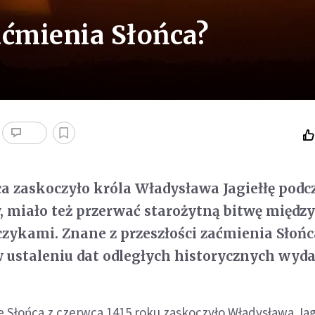
aćmienia Słońca?
a zaskoczyło króla Władysława Jagiełłę podc
, miało też przerwać starożytną bitwę międz
zykami. Znane z przeszłości zaćmienia Słoń
 ustaleniu dat odległych historycznych wyda
 Słońca z czerwca 1415 roku zaskoczyło Władysława Jag