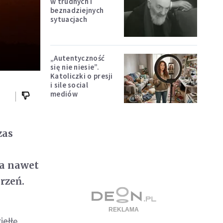
w trudnych i
beznadziejnych
sytuacjach
„Autentyczność
się nie niesie”.
Katoliczki o presji
i sile social
mediów
zas
y
ca nawet
rzeń.
iełłę