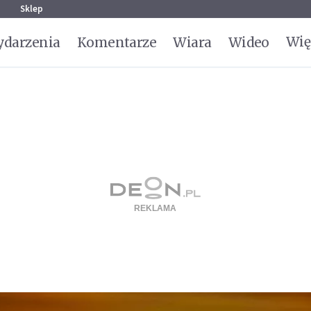
g
Sklep
Wię
darzenia
Komentarze
Wiara
Wideo