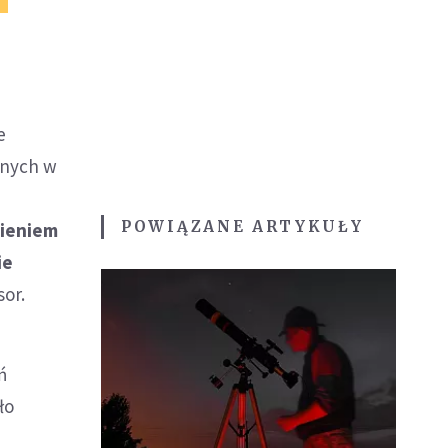
e
wnych w
o
POWIĄZANE ARTYKUŁY
mieniem
ie
sor.
ń
ło