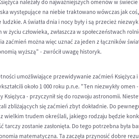
Księżyca należały do najważniejszych omenów w świecie
iska występujące na niebie traktowano wówczas jak coś
ludzkie. A światła dnia i nocy były i są przecież niezwyk
 życiu człowieka, zwłaszcza w społeczeństwach rolni
a zaćmień można więc uznać za jeden z łączników świat
nomią wyższą" - zwrócił uwagę historyk.
ności umożliwiające przewidywanie zaćmień Księżyca i
kształcili około 1 000 roku p.n.e. "Ten niezwykły omen - 
 Księżyca - przyczynił się do rozwoju astronomii. Nieste
czali zbliżających się zaćmień zbyt dokładnie. Do pewneg
uż z wielkim trudem określali, jakiego rodzaju będzie kon
ść tarczy zostanie zasłonięta. Do tego potrzebna była ba
nomia matematyczna. Ta zaczęła przynosić dobre rezul