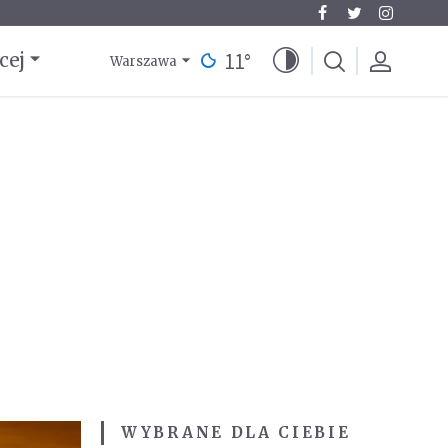
11
°
cej
Warszawa
WYBRANE DLA CIEBIE