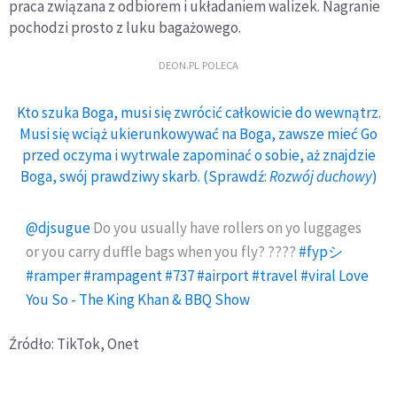
praca związana z odbiorem i układaniem walizek. Nagranie
pochodzi prosto z luku bagażowego.
DEON.PL POLECA
Kto szuka Boga, musi się zwrócić całkowicie do wewnątrz.
Musi się wciąż ukierunkowywać na Boga, zawsze mieć Go
przed oczyma i wytrwale zapominać o sobie, aż znajdzie
Boga, swój prawdziwy skarb. (Sprawdź:
Rozwój duchowy
)
@djsugue
Do you usually have rollers on yo luggages
or you carry duffle bags when you fly? ????
#fypシ
#ramper
#rampagent
#737
#airport
#travel
#viral
Love
You So - The King Khan & BBQ Show
Źródło: TikTok, Onet