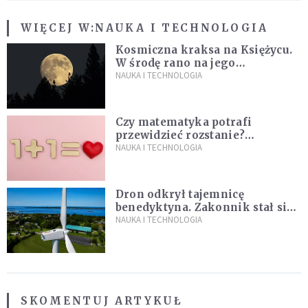
WIĘCEJ W:
NAUKA I TECHNOLOGIA
Kosmiczna kraksa na Księżycu.
W środę rano na jego
powierzchni dojdzie do
NAUKA I TECHNOLOGIA
niezwykłego zdarzenia
Czy matematyka potrafi
przewidzieć rozstanie?
Naukowcy stworzyli model
NAUKA I TECHNOLOGIA
miłości
Dron odkrył tajemnicę
benedyktyna. Zakonnik stał się
sławny
NAUKA I TECHNOLOGIA
SKOMENTUJ ARTYKUŁ