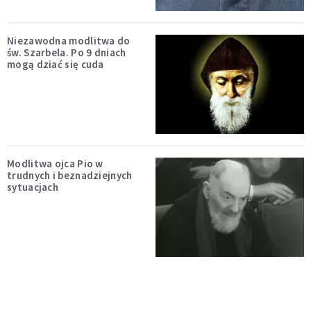
Niezawodna modlitwa do
św. Szarbela. Po 9 dniach
mogą dziać się cuda
Modlitwa ojca Pio w
trudnych i beznadziejnych
sytuacjach