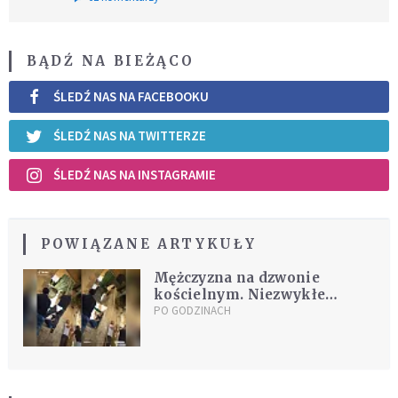
BĄDŹ NA BIEŻĄCO
ŚLEDŹ NAS NA FACEBOOKU
ŚLEDŹ NAS NA TWITTERZE
ŚLEDŹ NAS NA INSTAGRAMIE
POWIĄZANE ARTYKUŁY
Mężczyzna na dzwonie
kościelnym. Niezwykłe
nagranie podbija TikToka
PO GODZINACH