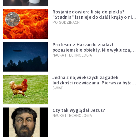
Rosjanie dowiercili się do piekła?
"Studnia" istnieje do dziś i krąży o niej
legenda, w której jest ziarno prawdy
PO GODZINACH
Profesor z Harvardu znalazł
pozaziemskie obiekty. Nie wyklucza,
że "to technologia obcych"
NAUKA I TECHNOLOGIA
Jedna z największych zagadek
ludzkości rozwiązana. Pierwsza była
kura, a nie jajko
ŚWIAT
Czy tak wyglądał Jezus?
NAUKA I TECHNOLOGIA