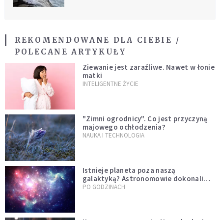
REKOMENDOWANE DLA CIEBIE /
POLECANE ARTYKUŁY
Ziewanie jest zaraźliwe. Nawet w łonie
matki
INTELIGENTNE ŻYCIE
"Zimni ogrodnicy". Co jest przyczyną
majowego ochłodzenia?
NAUKA I TECHNOLOGIA
Istnieje planeta poza naszą
galaktyką? Astronomowie dokonali
niezwykłego odkrycia
PO GODZINACH