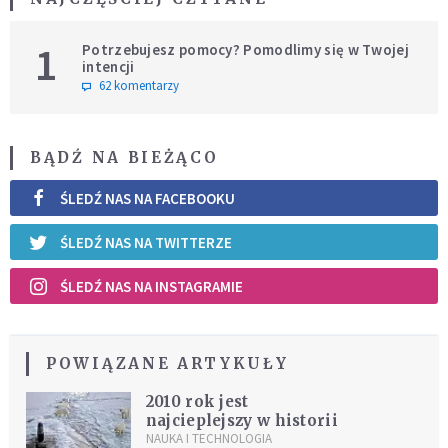
1
Potrzebujesz pomocy? Pomodlimy się w Twojej
intencji
62 komentarzy
BĄDŹ NA BIEŻĄCO
ŚLEDŹ NAS NA FACEBOOKU
ŚLEDŹ NAS NA TWITTERZE
ŚLEDŹ NAS NA INSTAGRAMIE
POWIĄZANE ARTYKUŁY
2010 rok jest
najcieplejszy w historii
NAUKA I TECHNOLOGIA