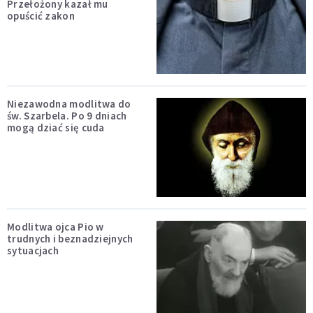
Przełożony kazał mu
opuścić zakon
Niezawodna modlitwa do
św. Szarbela. Po 9 dniach
mogą dziać się cuda
Modlitwa ojca Pio w
trudnych i beznadziejnych
sytuacjach