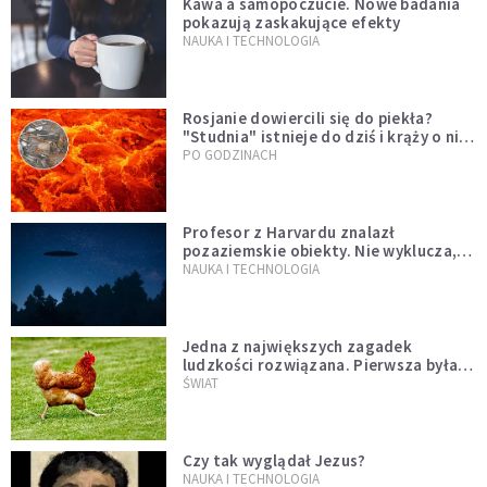
Kawa a samopoczucie. Nowe badania
pokazują zaskakujące efekty
NAUKA I TECHNOLOGIA
Rosjanie dowiercili się do piekła?
"Studnia" istnieje do dziś i krąży o niej
legenda, w której jest ziarno prawdy
PO GODZINACH
Profesor z Harvardu znalazł
pozaziemskie obiekty. Nie wyklucza,
że "to technologia obcych"
NAUKA I TECHNOLOGIA
Jedna z największych zagadek
ludzkości rozwiązana. Pierwsza była
kura, a nie jajko
ŚWIAT
Czy tak wyglądał Jezus?
NAUKA I TECHNOLOGIA