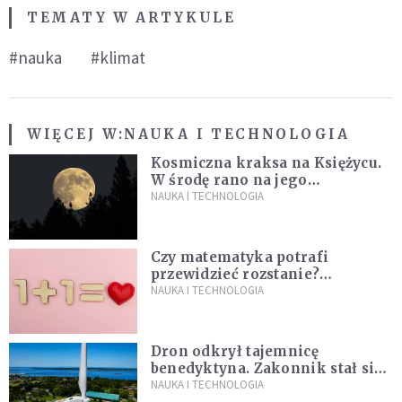
TEMATY W ARTYKULE
#nauka
#klimat
WIĘCEJ W:
NAUKA I TECHNOLOGIA
Kosmiczna kraksa na Księżycu.
W środę rano na jego
powierzchni dojdzie do
NAUKA I TECHNOLOGIA
niezwykłego zdarzenia
Czy matematyka potrafi
przewidzieć rozstanie?
Naukowcy stworzyli model
NAUKA I TECHNOLOGIA
miłości
Dron odkrył tajemnicę
benedyktyna. Zakonnik stał się
sławny
NAUKA I TECHNOLOGIA