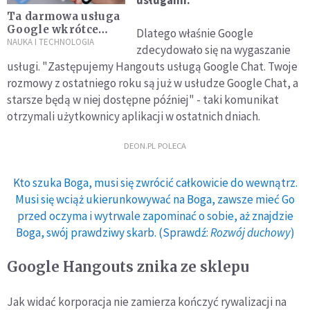
Ta darmowa usługa
Google wkrótce
Dlatego właśnie Google
będzie płatna.
NAUKA I TECHNOLOGIA
zdecydowało się na wygaszanie
Używają jej miliony
usługi. "Zastępujemy Hangouts usługą Google Chat. Twoje
Polaków
rozmowy z ostatniego roku są już w usłudze Google Chat, a
starsze będą w niej dostępne później" - taki komunikat
otrzymali użytkownicy aplikacji w ostatnich dniach.
DEON.PL POLECA
Kto szuka Boga, musi się zwrócić całkowicie do wewnątrz.
Musi się wciąż ukierunkowywać na Boga, zawsze mieć Go
przed oczyma i wytrwale zapominać o sobie, aż znajdzie
Boga, swój prawdziwy skarb. (Sprawdź:
Rozwój duchowy
)
Google Hangouts znika ze sklepu
Jak widać korporacja nie zamierza kończyć rywalizacji na