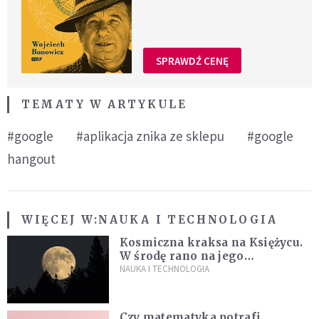
SPRAWDŹ CENĘ
TEMATY W ARTYKULE
#google
#aplikacja znika ze sklepu
#google
hangout
WIĘCEJ W:
NAUKA I TECHNOLOGIA
Kosmiczna kraksa na Księżycu.
W środę rano na jego
powierzchni dojdzie do
NAUKA I TECHNOLOGIA
niezwykłego zdarzenia
Czy matematyka potrafi