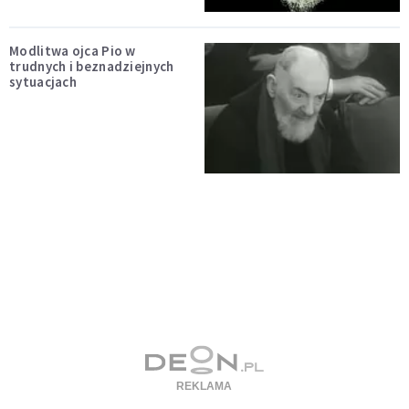
Modlitwa ojca Pio w
trudnych i beznadziejnych
sytuacjach