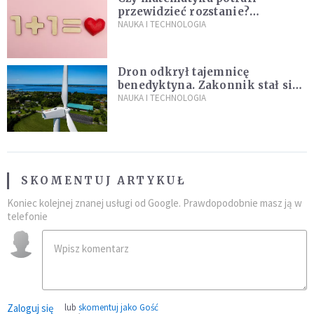
przewidzieć rozstanie?
Naukowcy stworzyli model
NAUKA I TECHNOLOGIA
miłości
Dron odkrył tajemnicę
benedyktyna. Zakonnik stał się
sławny
NAUKA I TECHNOLOGIA
SKOMENTUJ ARTYKUŁ
Koniec kolejnej znanej usługi od Google. Prawdopodobnie masz ją w
telefonie
Zaloguj się
lub
skomentuj jako Gość