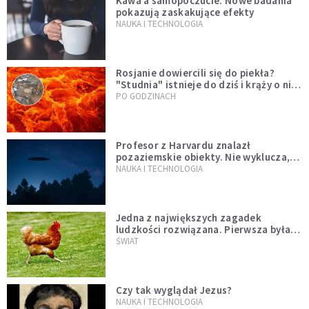
Kawa a samopoczucie. Nowe badania
pokazują zaskakujące efekty
NAUKA I TECHNOLOGIA
Rosjanie dowiercili się do piekła?
"Studnia" istnieje do dziś i krąży o niej
legenda, w której jest ziarno prawdy
PO GODZINACH
Profesor z Harvardu znalazł
pozaziemskie obiekty. Nie wyklucza,
że "to technologia obcych"
NAUKA I TECHNOLOGIA
Jedna z największych zagadek
ludzkości rozwiązana. Pierwsza była
kura, a nie jajko
ŚWIAT
Czy tak wyglądał Jezus?
NAUKA I TECHNOLOGIA