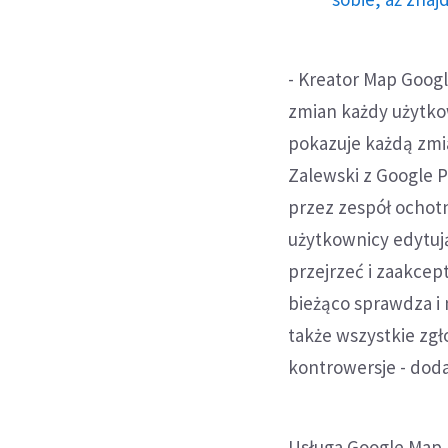
- Kreator Map Goog
zmian każdy użytkow
pokazuje każdą zmia
Zalewski z Google P
przez zespół ochotn
użytkownicy edytują
przejrzeć i zaakcep
bieżąco sprawdza i
także wszystkie zg
kontrowersje - doda
Usługa Google Map 