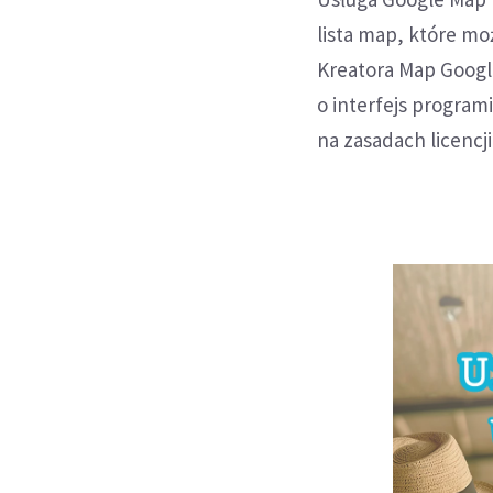
lista map, które m
Kreatora Map Google
o interfejs program
na zasadach licencj