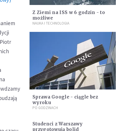
Z Ziemi na ISS w 6 godzin - to
możliwe
onaniem
NAUKA I TECHNOLOGIA
ycji
Piotr
nich
a
 na
rawdzamy
Sprawa Google - ciągle bez
budzają
wyroku
PO GODZINACH
Studenci z Warszawy
przygotowują bolid
go czasu