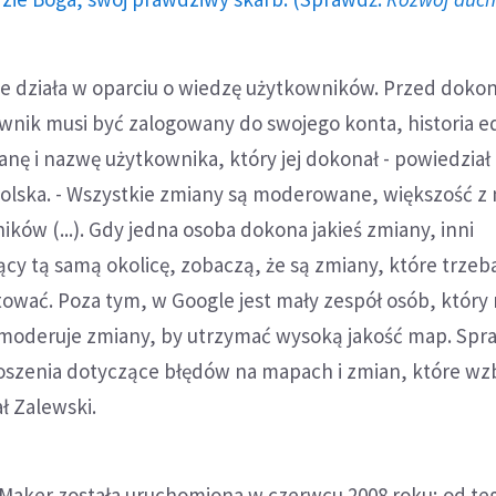
le działa w oparciu o wiedzę użytkowników. Przed dok
nik musi być zalogowany do swojego konta, historia ed
nę i nazwę użytkownika, który jej dokonał - powiedział 
olska. - Wszystkie zmiany są moderowane, większość z 
ików (...). Gdy jedna osoba dokona jakieś zmiany, inni
cy tą samą okolicę, zobaczą, że są zmiany, które trzeb
tować. Poza tym, w Google jest mały zespół osób, który
 moderuje zmiany, by utrzymać wysoką jakość map. Sp
łoszenia dotyczące błędów na mapach i zmian, które wz
ł Zalewski.
Maker została uruchomiona w czerwcu 2008 roku; od te