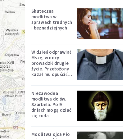
Skuteczna
modlitwa w
sprawach trudnych
i beznadziejnych
W dzień odprawiał
Mszę, w nocy
prowadził drugie
życie. Przełożony
kazał mu opuścić
zakon
Niezawodna
modlitwa do św.
Szarbela. Po 9
dniach mogą dziać
się cuda
Modlitwa ojca Pio