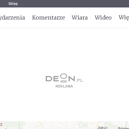
g
Sklep
Wię
darzenia
Komentarze
Wiara
Wideo