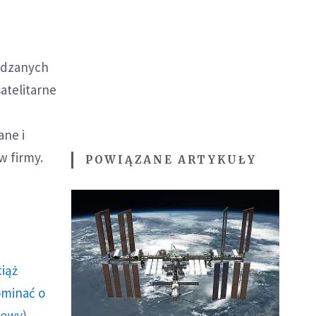
wadzanych
atelitarne
ne i
 firmy.
POWIĄZANE ARTYKUŁY
ciąż
ominać o
howy
)