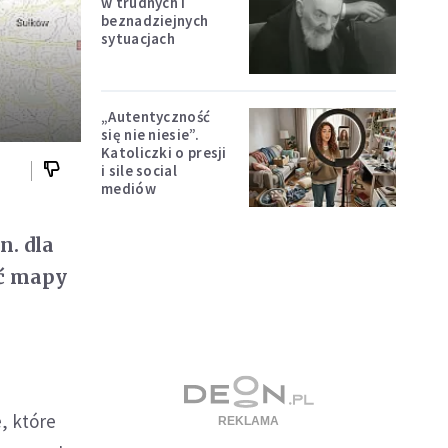
w trudnych i
beznadziejnych
sytuacjach
„Autentyczność
się nie niesie”.
Katoliczki o presji
i sile social
mediów
n. dla
ać mapy
, które