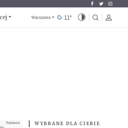
11
°
cej
Warszawa
WYBRANE DLA CIEBIE