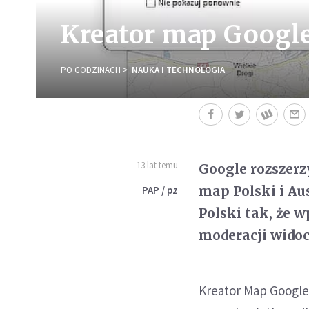
Kreator map Google
PO GODZINACH
NAUKA I TECHNOLOGIA
13 lat temu
Google rozszerz
map Polski i Au
PAP / pz
Polski tak, że 
moderacji widoc
Kreator Map Google