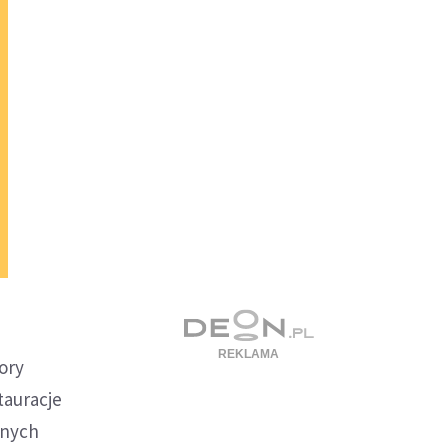
ory
tauracje
nnych