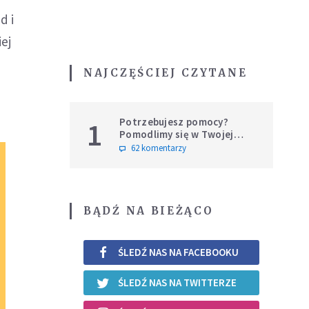
d i
iej
NAJCZĘŚCIEJ CZYTANE
Potrzebujesz pomocy?
1
Pomodlimy się w Twojej
intencji
62 komentarzy
BĄDŹ NA BIEŻĄCO
ŚLEDŹ NAS NA FACEBOOKU
ŚLEDŹ NAS NA TWITTERZE