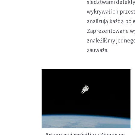
śledztwami detektyw
wykrywał ich przes
analizują każdą poj
Zaprezentowane wyn
znaleźliśmy jedneg
zauważa.
Astronauci wrócili na Ziemię po