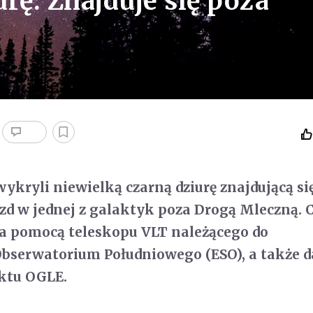
rę. Znajduje się poza
kryli niewielką czarną dziurę znajdującą si
d w jednej z galaktyk poza Drogą Mleczną. 
za pomocą teleskopu VLT należącego do
Obserwatorium Południowego (ESO), a także d
ektu OGLE.