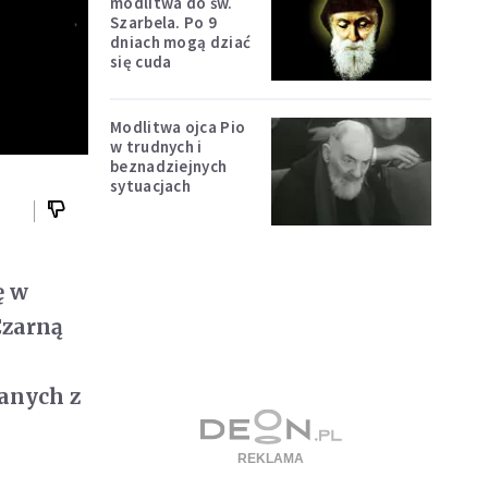
modlitwa do św.
Szarbela. Po 9
dniach mogą dziać
się cuda
Modlitwa ojca Pio
w trudnych i
beznadziejnych
sytuacjach
ę w
Czarną
anych z