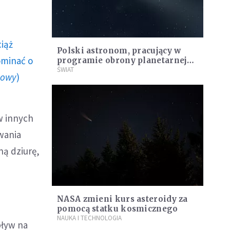
ciąż
Polski astronom, pracujący w
ominać o
programie obrony planetarnej
NASA, odkrył swoją trzecią
ŚWIAT
howy
)
kometę
w innych
wania
ną dziurę,
NASA zmieni kurs asteroidy za
pomocą statku kosmicznego
NAUKA I TECHNOLOGIA
pływ na