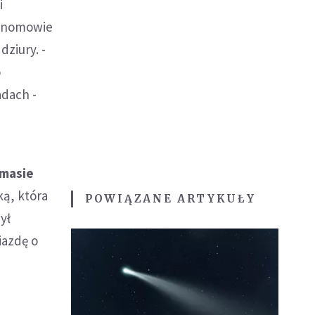
i
ronomowie
ziury. -
o
adach -
 masie
ą, która
POWIĄZANE ARTYKUŁY
ył
iazdę o