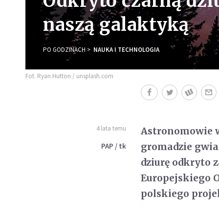
Odkryto czarną dziu
naszą galaktyką
PO GODZINACH
NAUKA I TECHNOLOGIA
Fot. Ryan Hutton / unsplash.com
4 lata temu
Astronomowie wy
gromadzie gwiaz
PAP / tk
dziurę odkryto 
Europejskiego 
polskiego proj