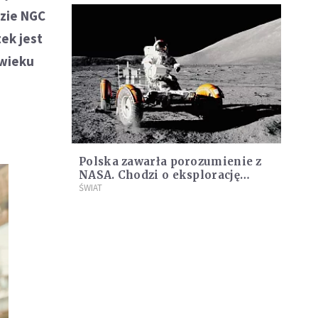
dzie NGC
ek jest
 wieku
Polska zawarła porozumienie z
NASA. Chodzi o eksplorację
Księżyca i Marsa
ŚWIAT