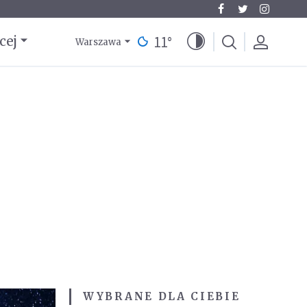
11
°
cej
Warszawa
WYBRANE DLA CIEBIE