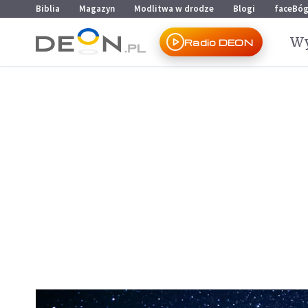
Przejdź do menu głównego
Przejdź do treści
Biblia
Magazyn
Modlitwa w drodze
Blogi
faceBó
Wy
Radio DEON