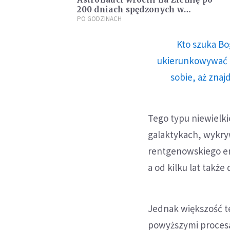
200 dniach spędzonych w
kosmosie
PO GODZINACH
Kto szuka Bo
ukierunkowywać n
sobie, aż znaj
Tego typu niewielk
galaktykach, wykry
rentgenowskiego em
a od kilku lat także
Jednak większość te
powyższymi procesa