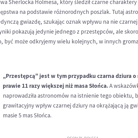
a Sherlocka Holmesa, który śledził czarne charaktery 
tępstwa na podstawie różnorodnych poszlak. Tutaj ast
edynczą gwiazdę, szukając oznak wpływu na nie czarnej d
iki pokazują jedynie jednego z przestępców, ale skor
o, być może odkryjemy wielu kolejnych, w innych grom
„Przestępcą” jest w tym przypadku czarna dziura o
prawie 11 razy większej niż masa Słońca.
A wskazówk
naprowadziła astronomów na istnienie tego obiektu, b
grawitacyjny wpływ czarnej dziury na okrążającą ją gw
masie 5 mas Słońca.