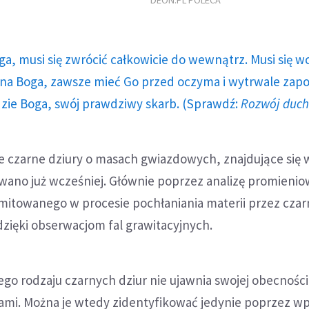
DEON.PL POLECA
ga, musi się zwrócić całkowicie do wewnątrz. Musi się w
a Boga, zawsze mieć Go przed oczyma i wytrwale zap
dzie Boga, swój prawdziwy skarb. (Sprawdź:
Rozwój duc
ie czarne dziury o masach gwiazdowych, znajdujące się 
wano już wcześniej. Głównie poprzez analizę promienio
itowanego w procesie pochłaniania materii przez czar
 dzięki obserwacjom fal grawitacyjnych.
go rodzaju czarnych dziur nie ujawnia swojej obecności
mi. Można je wtedy zidentyfikować jedynie poprzez w