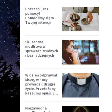
Potrzebujesz
pomocy?
Pomodlimy się w
Twojej intencji
Skuteczna
modlitwa w
sprawach trudnych
i beznadziejnych
W dzień odprawiał
Mszę, w nocy
prowadził drugie
życie. Przełożony
kazał mu opuścić
zakon
Niezawodna