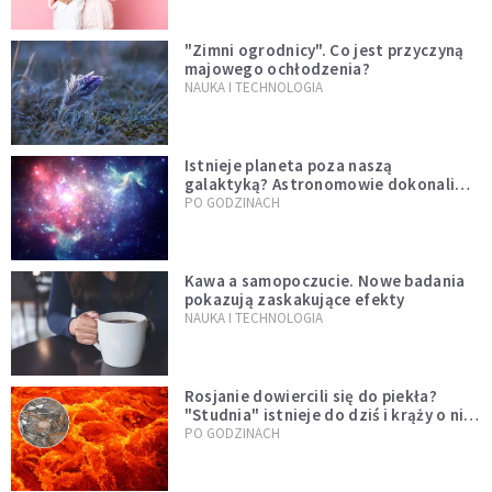
"Zimni ogrodnicy". Co jest przyczyną
majowego ochłodzenia?
NAUKA I TECHNOLOGIA
Istnieje planeta poza naszą
galaktyką? Astronomowie dokonali
niezwykłego odkrycia
PO GODZINACH
Kawa a samopoczucie. Nowe badania
pokazują zaskakujące efekty
NAUKA I TECHNOLOGIA
Rosjanie dowiercili się do piekła?
"Studnia" istnieje do dziś i krąży o niej
legenda, w której jest ziarno prawdy
PO GODZINACH