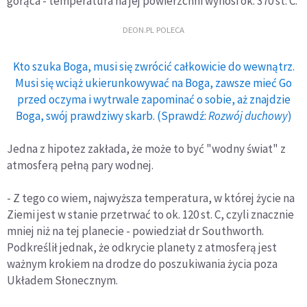
gorąca - temperatura na jej powierzchni wynosi ok. 370 st. C.
DEON.PL POLECA
Kto szuka Boga, musi się zwrócić całkowicie do wewnątrz.
Musi się wciąż ukierunkowywać na Boga, zawsze mieć Go
przed oczyma i wytrwale zapominać o sobie, aż znajdzie
Boga, swój prawdziwy skarb. (Sprawdź:
Rozwój duchowy
)
Jedna z hipotez zakłada, że może to być "wodny świat" z
atmosferą pełną pary wodnej.
- Z tego co wiem, najwyższa temperatura, w której życie na
Ziemi jest w stanie przetrwać to ok. 120 st. C, czyli znacznie
mniej niż na tej planecie - powiedział dr Southworth.
Podkreślił jednak, że odkrycie planety z atmosferą jest
ważnym krokiem na drodze do poszukiwania życia poza
Układem Słonecznym.