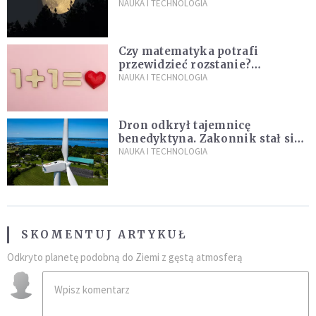
powierzchni dojdzie do
NAUKA I TECHNOLOGIA
niezwykłego zdarzenia
Czy matematyka potrafi
przewidzieć rozstanie?
Naukowcy stworzyli model
NAUKA I TECHNOLOGIA
miłości
Dron odkrył tajemnicę
benedyktyna. Zakonnik stał się
sławny
NAUKA I TECHNOLOGIA
SKOMENTUJ ARTYKUŁ
Odkryto planetę podobną do Ziemi z gęstą atmosferą