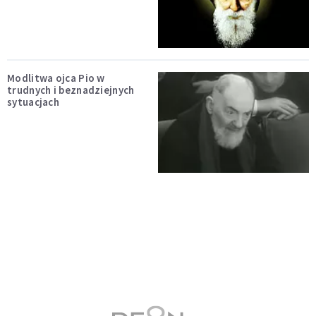
Modlitwa ojca Pio w
trudnych i beznadziejnych
sytuacjach