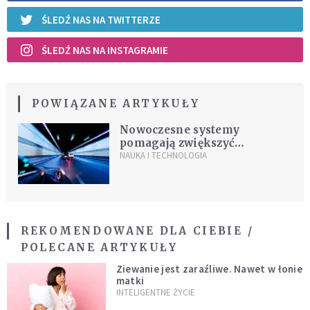
ŚLEDŹ NAS NA TWITTERZE
ŚLEDŹ NAS NA INSTAGRAMIE
POWIĄZANE ARTYKUŁY
Nowoczesne systemy
pomagają zwiększyć
bezpieczeństwo samochodów
NAUKA I TECHNOLOGIA
REKOMENDOWANE DLA CIEBIE /
POLECANE ARTYKUŁY
Ziewanie jest zaraźliwe. Nawet w łonie
matki
INTELIGENTNE ŻYCIE