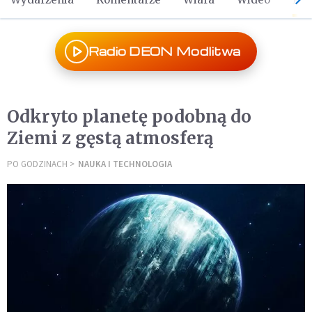
Radio DEON Modlitwa
Odkryto planetę podobną do
Ziemi z gęstą atmosferą
PO GODZINACH
NAUKA I TECHNOLOGIA