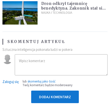
Dron odkrył tajemnicę
benedyktyna. Zakonnik stał się
sławny
NAUKA I TECHNOLOGIA
SKOMENTUJ ARTYKUŁ
Sztuczna inteligencja pokonała ludzi w pokera
Zaloguj się
lub
skomentuj jako Gość
Twój komentarz będzie moderowany
DODAJ KOMENTARZ