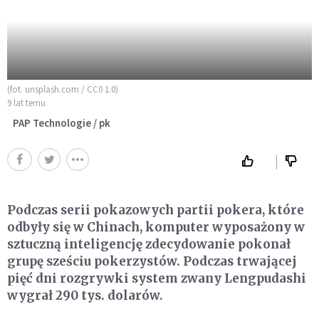
(fot. unsplash.com / CC0 1.0)
9 lat temu
PAP Technologie / pk
Podczas serii pokazowych partii pokera, które
odbyły się w Chinach, komputer wyposażony w
sztuczną inteligencję zdecydowanie pokonał
grupę sześciu pokerzystów. Podczas trwającej
pięć dni rozgrywki system zwany Lengpudashi
wygrał 290 tys. dolarów.