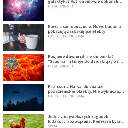
galaktyką? Astronomowie dokonali
niezwykłego odkrycia
PO GODZINACH
Kawa a samopoczucie. Nowe badania
pokazują zaskakujące efekty
NAUKA I TECHNOLOGIA
Rosjanie dowiercili się do piekła?
"Studnia" istnieje do dziś i krąży o niej
legenda, w której jest ziarno prawdy
PO GODZINACH
Profesor z Harvardu znalazł
pozaziemskie obiekty. Nie wyklucza,
że "to technologia obcych"
NAUKA I TECHNOLOGIA
Jedna z największych zagadek
ludzkości rozwiązana. Pierwsza była
kura, a nie jajko
ŚWIAT