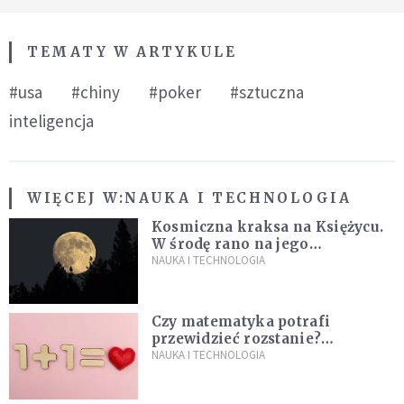
TEMATY W ARTYKULE
#usa
#chiny
#poker
#sztuczna
inteligencja
WIĘCEJ W:
NAUKA I TECHNOLOGIA
Kosmiczna kraksa na Księżycu.
W środę rano na jego
powierzchni dojdzie do
NAUKA I TECHNOLOGIA
niezwykłego zdarzenia
Czy matematyka potrafi
przewidzieć rozstanie?
Naukowcy stworzyli model
NAUKA I TECHNOLOGIA
miłości