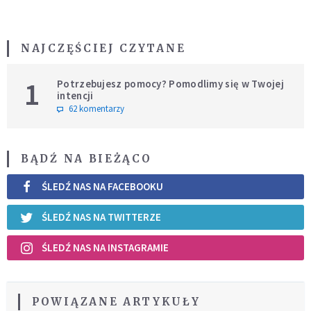
NAJCZĘŚCIEJ CZYTANE
1
Potrzebujesz pomocy? Pomodlimy się w Twojej
intencji
62 komentarzy
BĄDŹ NA BIEŻĄCO
ŚLEDŹ NAS NA FACEBOOKU
ŚLEDŹ NAS NA TWITTERZE
ŚLEDŹ NAS NA INSTAGRAMIE
POWIĄZANE ARTYKUŁY