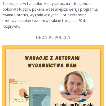
To drugi raz w tym roku, kiedy sztuczna inteligencja
pokonała ludzi w pokera. Wcześniejsza wersja programu,
zwana Libratus, wygrała w styczniu br. z czterema
czołowymi pokerzystami w trakcie trwającej 20 dni
rozgrywki.
DEON.PL POLECA