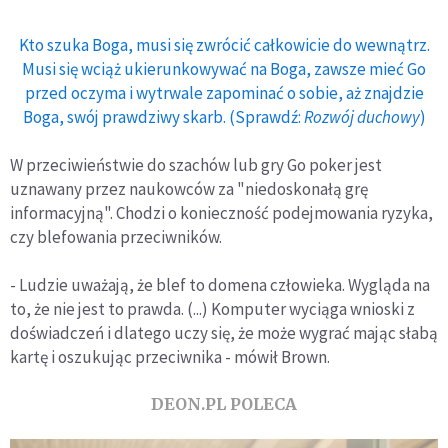
Kto szuka Boga, musi się zwrócić całkowicie do wewnątrz.
Musi się wciąż ukierunkowywać na Boga, zawsze mieć Go
przed oczyma i wytrwale zapominać o sobie, aż znajdzie
Boga, swój prawdziwy skarb. (Sprawdź:
Rozwój duchowy
)
W przeciwieństwie do szachów lub gry Go poker jest
uznawany przez naukowców za "niedoskonałą grę
informacyjną". Chodzi o konieczność podejmowania ryzyka,
czy blefowania przeciwników.
- Ludzie uważają, że blef to domena człowieka. Wygląda na
to, że nie jest to prawda. (...) Komputer wyciąga wnioski z
doświadczeń i dlatego uczy się, że może wygrać mając słabą
kartę i oszukując przeciwnika - mówił Brown.
DEON.PL POLECA