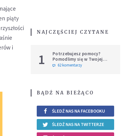
mające
en piąty
rzyszłości
NAJCZĘŚCIEJ CZYTANE
aśnie
erów i
Potrzebujesz pomocy?
1
Pomodlimy się w Twojej
intencji
62 komentarzy
BĄDŹ NA BIEŻĄCO
ŚLEDŹ NAS NA FACEBOOKU
ŚLEDŹ NAS NA TWITTERZE