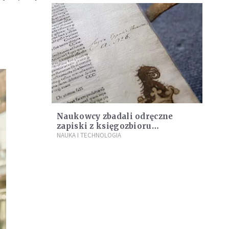
Naukowcy zbadali odręczne
zapiski z księgozbioru
Kopernika
NAUKA I TECHNOLOGIA