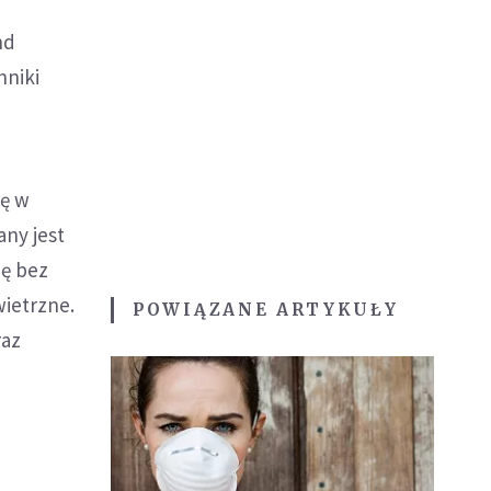
nd
hniki
ię w
any jest
ię bez
ietrzne.
POWIĄZANE ARTYKUŁY
raz