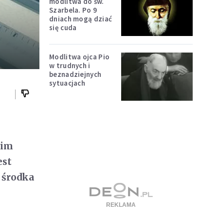
modlitwa do św.
Szarbela. Po 9
dniach mogą dziać
się cuda
Modlitwa ojca Pio
w trudnych i
beznadziejnych
sytuacjach
gim
est
 środka