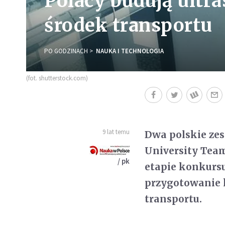
Polacy budują ultra
środek transportu
PO GODZINACH
NAUKA I TECHNOLOGIA
(fot. shutterstock.com)
9 lat temu
Dwa polskie ze
University Team
/ pk
etapie konkursu
przygotowanie 
transportu.