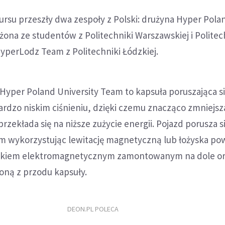
rsu przeszły dwa zespoły z Polski: drużyna Hyper Pola
żona ze studentów z Politechniki Warszawskiej i Politec
yperLodz Team z Politechniki Łódzkiej.
Hyper Poland University Team to kapsuła poruszająca s
bardzo niskim ciśnieniu, dzięki czemu znacząco zmniejsz
rzekłada się na niższe zużycie energii. Pojazd porusza s
m wykorzystując lewitację magnetyczną lub łożyska pow
lnikiem elektromagnetycznym zamontowanym na dole o
oną z przodu kapsuły.
DEON.PL POLECA