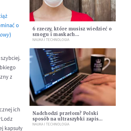
ciąż
ominać o
6 rzeczy, które musisz wiedzieć o
howy
)
smogu i maskach
antysmogowych
NAUKA I TECHNOLOGIA
 szybciej.
ybkiego
azny z
cznej ich
Nadchodzi przełom? Polski
erLodz
sposób na ultraszybki zapis
informacji
NAUKA I TECHNOLOGIA
ej kapsuły