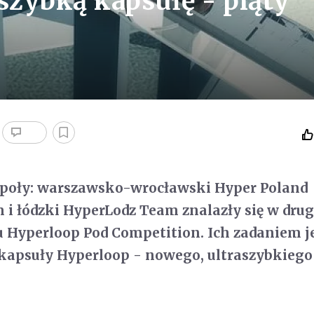
szybką kapsułę - piąty
społy: warszawsko-wrocławski Hyper Poland
 i łódzki HyperLodz Team znalazły się w dru
 Hyperloop Pod Competition. Ich zadaniem j
kapsuły Hyperloop - nowego, ultraszybkiego