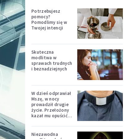
Potrzebujesz
pomocy?
Pomodlimy się w
Twojej intencji
Skuteczna
modlitwa w
sprawach trudnych
i beznadziejnych
W dzień odprawiał
Mszę, w nocy
prowadził drugie
życie. Przełożony
kazał mu opuścić
zakon
Niezawodna