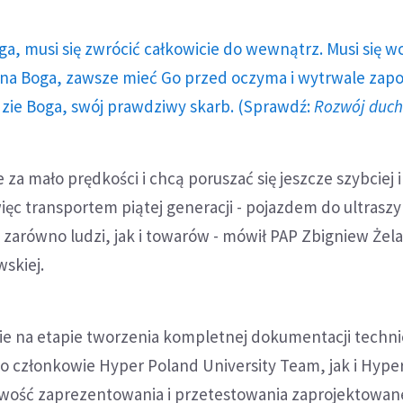
ga, musi się zwrócić całkowicie do wewnątrz. Musi się w
a Boga, zawsze mieć Go przed oczyma i wytrwale zap
dzie Boga, swój prawdziwy skarb. (Sprawdź:
Rozwój duc
e za mało prędkości i chcą poruszać się jeszcze szybciej i
ęc transportem piątej generacji - pojazdem do ultrasz
 zarówno ludzi, jak i towarów - mówił PAP Zbigniew Żel
wskiej.
ie na etapie tworzenia kompletnej dokumentacji techni
no członkowie Hyper Poland University Team, jak i Hyp
iwość zaprezentowania i przetestowania zaprojektowan