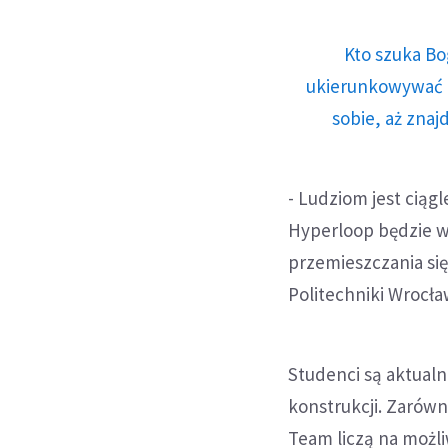
Kto szuka Bo
ukierunkowywać n
sobie, aż znaj
- Ludziom jest ciągl
Hyperloop będzie wi
przemieszczania się
Politechniki Wrocła
Studenci są aktualn
konstrukcji. Zarów
Team liczą na możl