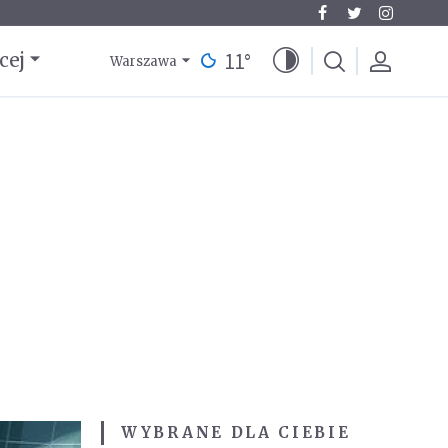
11
°
cej
Warszawa
WYBRANE DLA CIEBIE