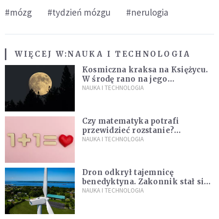
#mózg
#tydzień mózgu
#nerulogia
WIĘCEJ W:
NAUKA I TECHNOLOGIA
Kosmiczna kraksa na Księżycu.
W środę rano na jego
powierzchni dojdzie do
NAUKA I TECHNOLOGIA
niezwykłego zdarzenia
Czy matematyka potrafi
przewidzieć rozstanie?
Naukowcy stworzyli model
NAUKA I TECHNOLOGIA
miłości
Dron odkrył tajemnicę
benedyktyna. Zakonnik stał się
sławny
NAUKA I TECHNOLOGIA