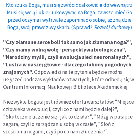
Kto szuka Boga, musi się zwrócić całkowicie do wewnątrz.
Musi się wciąż ukierunkowywać na Boga, zawsze mieć Go
przed oczyma i wytrwale zapominać o sobie, aż znajdzie
Boga, swój prawdziwy skarb. (Sprawdź:
Rozwój duchowy
)
"Czy złamane serce boli tak samo jak złamana noga?",
"Czy mamy wolną wolę - perspektywa biologiczna",
"Narodziny myśli, czyli ewolucja sieci neuronalnych",
"Lustra w naszej głowie - dlaczego lubimy pogodnych
znajomych".
Odpowiedzi na te pytania będzie można
usłyszeć podczas wykładów otwartych, które odbędą się w
Centrum Informacji Naukowej i Bibliotece Akademickiej.
Niezwykle bogata jest również oferta warsztatów: "Miejsce
człowieka w ewolucji, czyli co z nami będzie dalej?",
"Skutecznie uczenie się - jak to działa?", "Mózg w pułapce
zegara, czyli o zarządzaniu sobą w czasie", "Słoń z
sześcioma nogami, czyli po co nam złudzenia?".