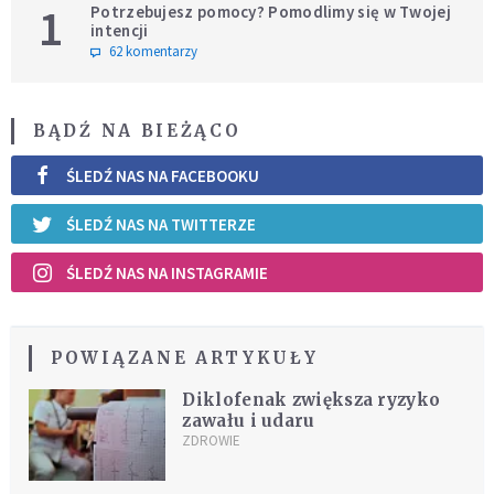
1
Potrzebujesz pomocy? Pomodlimy się w Twojej
intencji
62 komentarzy
BĄDŹ NA BIEŻĄCO
ŚLEDŹ NAS NA FACEBOOKU
ŚLEDŹ NAS NA TWITTERZE
ŚLEDŹ NAS NA INSTAGRAMIE
POWIĄZANE ARTYKUŁY
Diklofenak zwiększa ryzyko
zawału i udaru
ZDROWIE