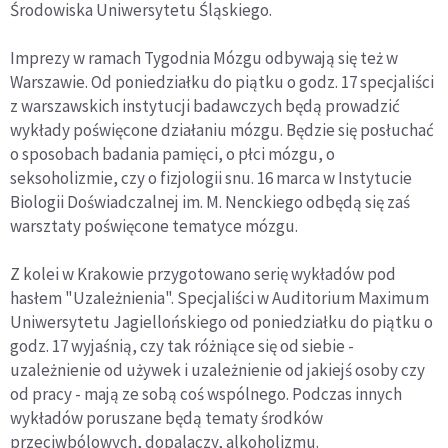
Środowiska Uniwersytetu Śląskiego.
Imprezy w ramach Tygodnia Mózgu odbywają się też w
Warszawie. Od poniedziałku do piątku o godz. 17 specjaliści
z warszawskich instytucji badawczych będą prowadzić
wykłady poświęcone działaniu mózgu. Będzie się posłuchać
o sposobach badania pamięci, o płci mózgu, o
seksoholizmie, czy o fizjologii snu. 16 marca w Instytucie
Biologii Doświadczalnej im. M. Nenckiego odbędą się zaś
warsztaty poświęcone tematyce mózgu.
Z kolei w Krakowie przygotowano serię wykładów pod
hasłem "Uzależnienia". Specjaliści w Auditorium Maximum
Uniwersytetu Jagiellońskiego od poniedziałku do piątku o
godz. 17 wyjaśnią, czy tak różniące się od siebie -
uzależnienie od używek i uzależnienie od jakiejś osoby czy
od pracy - mają ze sobą coś wspólnego. Podczas innych
wykładów poruszane będą tematy środków
przeciwbólowych, dopalaczy, alkoholizmu.