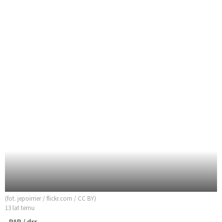
(fot. jepoirrier / flickr.com / CC BY)
13 lat temu
PAP / drr