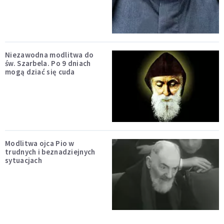
Niezawodna modlitwa do
św. Szarbela. Po 9 dniach
mogą dziać się cuda
Modlitwa ojca Pio w
trudnych i beznadziejnych
sytuacjach