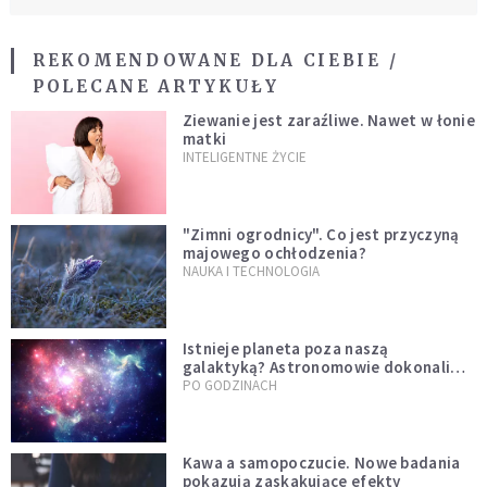
REKOMENDOWANE DLA CIEBIE /
POLECANE ARTYKUŁY
Ziewanie jest zaraźliwe. Nawet w łonie
matki
INTELIGENTNE ŻYCIE
"Zimni ogrodnicy". Co jest przyczyną
majowego ochłodzenia?
NAUKA I TECHNOLOGIA
Istnieje planeta poza naszą
galaktyką? Astronomowie dokonali
niezwykłego odkrycia
PO GODZINACH
Kawa a samopoczucie. Nowe badania
pokazują zaskakujące efekty