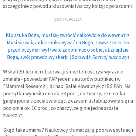
szczególnie z powodu kłusownictwa czy kolizji z pojazdami.
DEON.PL POLECA
Kto szuka Boga, musi się zwrócić całkowicie do wewnątrz.
Musi się wciąż ukierunkowywać na Boga, zawsze mieć Go
przed oczyma i wytrwale zapominać o sobie, aż znajdzie
Boga, swój prawdziwy skarb. (Sprawdź:
Rozwój duchowy
)
W skali 20-letnich obserwacji śmiertelność rysi wyraźnie
zmalała - powiedział PAP jeden z autorów publikacji w
"Mammal Research", dr hab. Rafał Kowalczyk z IBS PAN. Na
początku wynosiła ona ok. 33 proc., co znaczy, że co roku
ginęła jedna trzecia zwierząt, z czasem ustabilizowała się na
poziomie ok. 16 proc., co znaczy, że ginie jedna szósta
zwierząt.
Skąd taka zmiana? Naukowcy tłumaczą ją poprawą sytuacji