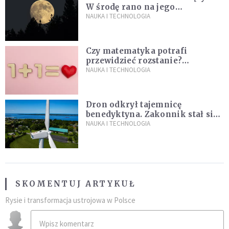
W środę rano na jego
powierzchni dojdzie do
NAUKA I TECHNOLOGIA
niezwykłego zdarzenia
Czy matematyka potrafi
przewidzieć rozstanie?
Naukowcy stworzyli model
NAUKA I TECHNOLOGIA
miłości
Dron odkrył tajemnicę
benedyktyna. Zakonnik stał się
sławny
NAUKA I TECHNOLOGIA
SKOMENTUJ ARTYKUŁ
Rysie i transformacja ustrojowa w Polsce