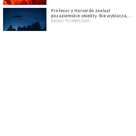
Profesor z Harvardu znalazł
pozaziemskie obiekty. Nie wyklucza,
że "to technologia obcych"
NAUKA I TECHNOLOGIA
Jedna z największych zagadek
ludzkości rozwiązana. Pierwsza była
kura, a nie jajko
ŚWIAT
Czy tak wyglądał Jezus?
NAUKA I TECHNOLOGIA