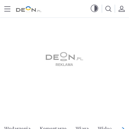
Przejdź do menu głównego
Przejdź do treści
Wydarzenia
Komentarze
Wiara
Wideo
Po 