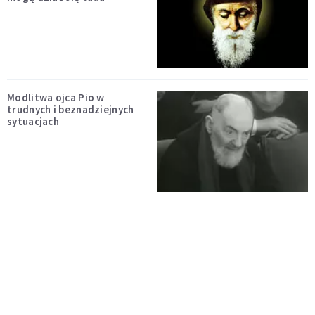
Modlitwa ojca Pio w
trudnych i beznadziejnych
sytuacjach