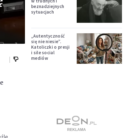
ę
w trudnych i
beznadziejnych
sytuacjach
„Autentyczność
się nie niesie”.
Katoliczki o presji
i sile social
mediów
ce
źle,