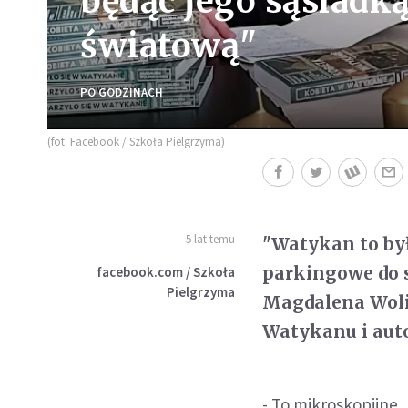
będąc jego sąsiadk
światową"
PO GODZINACH
(fot. Facebook / Szkoła Pielgrzyma)
5 lat temu
"Watykan to by
parkingowe do s
facebook.com / Szkoła
Pielgrzyma
Magdalena Woli
Watykanu i auto
- To mikroskopijne,