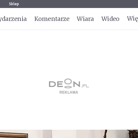
g
Sklep
Wię
darzenia
Komentarze
Wiara
Wideo