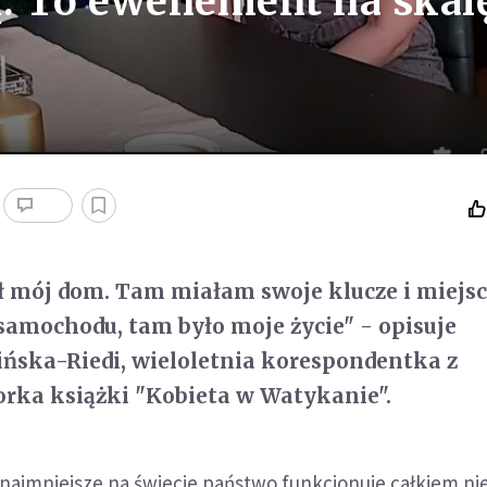
ą. To ewenement na skal
ł mój dom. Tam miałam swoje klucze i miejs
amochodu, tam było moje życie" - opisuje
ńska-Riedi, wieloletnia korespondentka z
rka książki "Kobieta w Watykanie".
 najmniejsze na świecie państwo funkcjonuje całkiem nie