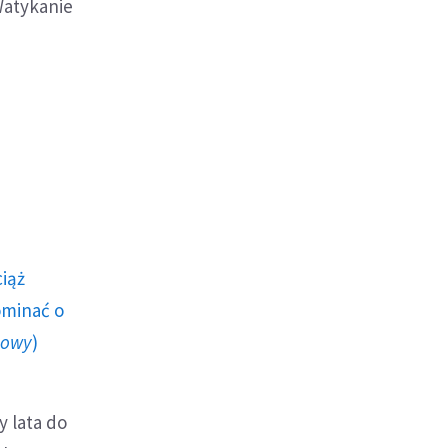
Watykanie
ciąż
ominać o
howy
)
y lata do