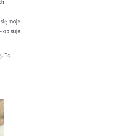
ch
się moje
 opisuje.
ą. To