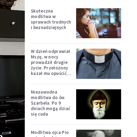
Skuteczna
modlitwa w
sprawach trudnych
i beznadziejnych
W dzień odprawiał
Mszę, w nocy
prowadził drugie
życie. Przełożony
kazał mu opuścić
zakon
Niezawodna
modlitwa do św.
Szarbela. Po 9
dniach mogą dziać
się cuda
Modlitwa ojca Pio