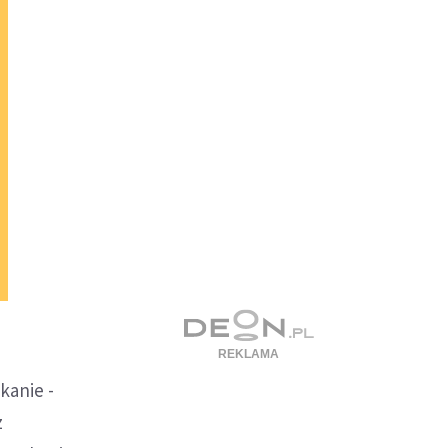
kanie -
z