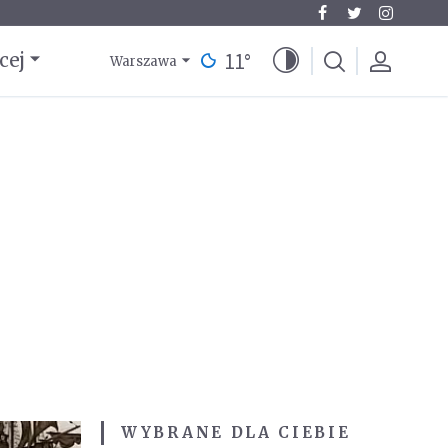
11
°
cej
Warszawa
WYBRANE DLA CIEBIE