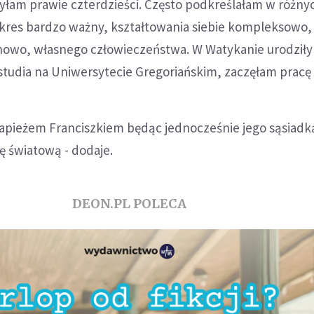
yłam prawie czterdzieści. Często podkreślałam w różny
kres bardzo ważny, kształtowania siebie kompleksowo,
chowo, własnego człowieczeństwa. W Watykanie urodziły 
studia na Uniwersytecie Gregoriańskim, zaczęłam pracę -
apieżem Franciszkiem będąc jednocześnie jego sąsiadk
 światową - dodaje.
DEON.PL POLECA