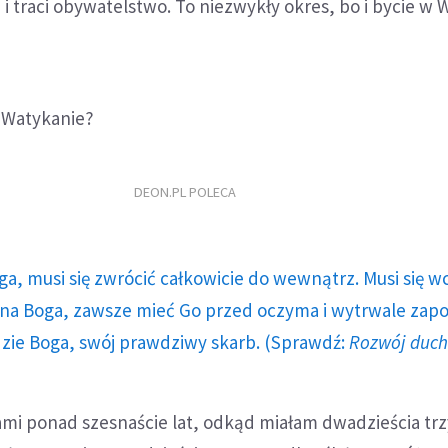
 traci obywatelstwo. To niezwykły okres, bo i bycie w 
w Watykanie?
DEON.PL POLECA
ga, musi się zwrócić całkowicie do wewnątrz. Musi się w
a Boga, zawsze mieć Go przed oczyma i wytrwale zap
dzie Boga, swój prawdziwy skarb. (Sprawdź:
Rozwój duc
mi ponad szesnaście lat, odkąd miałam dwadzieścia trz