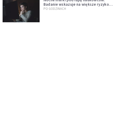
Badanie wskazuje na większe ryzyko
zawału
PO GODZINACH