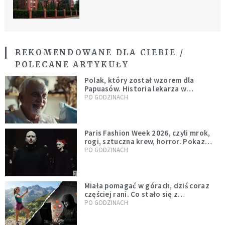
rąk żołnierzy Armii
Czerwonej
REKOMENDOWANE DLA CIEBIE /
POLECANE ARTYKUŁY
Polak, który został wzorem dla
Papuasów. Historia lekarza w
sutannie, który uleczył dżunglę
PO GODZINACH
Paris Fashion Week 2026, czyli mrok,
rogi, sztuczna krew, horror. Pokaz
mody czy fascynacja diabłem?
PO GODZINACH
Miała pomagać w górach, dziś coraz
częściej rani. Co stało się z
Tatromaniakami?
PO GODZINACH