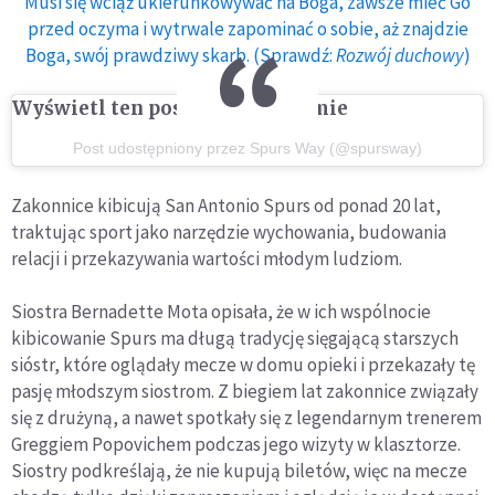
Musi się wciąż ukierunkowywać na Boga, zawsze mieć Go
przed oczyma i wytrwale zapominać o sobie, aż znajdzie
Boga, swój prawdziwy skarb. (Sprawdź:
Rozwój duchowy
)
Wyświetl ten post na Instagramie
Post udostępniony przez Spurs Way (@spursway)
Zakonnice kibicują San Antonio Spurs od ponad 20 lat,
traktując sport jako narzędzie wychowania, budowania
relacji i przekazywania wartości młodym ludziom.
Siostra Bernadette Mota opisała, że w ich wspólnocie
kibicowanie Spurs ma długą tradycję sięgającą starszych
sióstr, które oglądały mecze w domu opieki i przekazały tę
pasję młodszym siostrom. Z biegiem lat zakonnice związały
się z drużyną, a nawet spotkały się z legendarnym trenerem
Greggiem Popovichem podczas jego wizyty w klasztorze.
Siostry podkreślają, że nie kupują biletów, więc na mecze