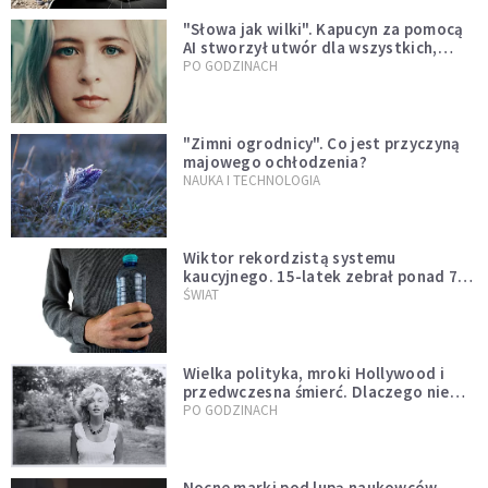
"Słowa jak wilki". Kapucyn za pomocą
AI stworzył utwór dla wszystkich,
którzy doświadczają hejtu
PO GODZINACH
"Zimni ogrodnicy". Co jest przyczyną
majowego ochłodzenia?
NAUKA I TECHNOLOGIA
Wiktor rekordzistą systemu
kaucyjnego. 15-latek zebrał ponad 7
tys. butelek i puszek
ŚWIAT
Wielka polityka, mroki Hollywood i
przedwczesna śmierć. Dlaczego nie
możemy przestać mówić o Marilyn
PO GODZINACH
Monroe?
Nocne marki pod lupą naukowców.