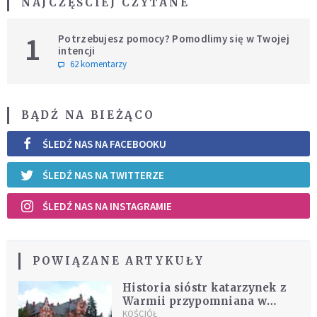
NAJCZĘŚCIEJ CZYTANE
1
Potrzebujesz pomocy? Pomodlimy się w Twojej
intencji
62 komentarzy
BĄDŹ NA BIEŻĄCO
ŚLEDŹ NAS NA FACEBOOKU
ŚLEDŹ NAS NA TWITTERZE
ŚLEDŹ NAS NA INSTAGRAMIE
POWIĄZANE ARTYKUŁY
Historia sióstr katarzynek z
Warmii przypomniana w
Rzymie. Zakonnice zginęły z
KOŚCIÓŁ