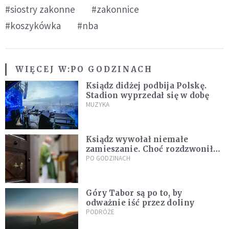
#siostry zakonne
#zakonnice
#koszykówka
#nba
WIĘCEJ W:
PO GODZINACH
Ksiądz didżej podbija Polskę.
Stadion wyprzedał się w dobę
MUZYKA
Ksiądz wywołał niemałe
zamieszanie. Choć rozdzwoniły
się telefony z całego kraju,
PO GODZINACH
przyznał, że niczego nie żałuje
Góry Tabor są po to, by
odważnie iść przez doliny
PODRÓŻE